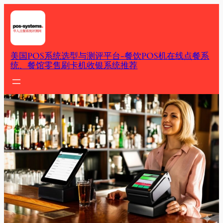
Skip
to
content
美国POS系统选型与测评平台-餐饮POS机在线点餐系
统、餐馆零售刷卡机收银系统推荐