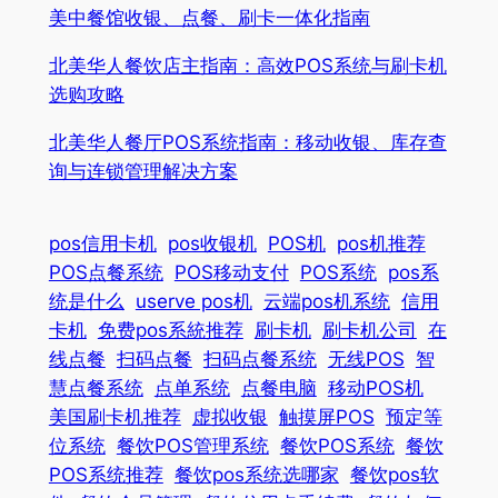
美中餐馆收银、点餐、刷卡一体化指南
北美华人餐饮店主指南：高效POS系统与刷卡机
选购攻略
北美华人餐厅POS系统指南：移动收银、库存查
询与连锁管理解决方案
pos信用卡机
pos收银机
POS机
pos机推荐
POS点餐系统
POS移动支付
POS系统
pos系
统是什么
userve pos机
云端pos机系统
信用
卡机
免费pos系統推荐
刷卡机
刷卡机公司
在
线点餐
扫码点餐
扫码点餐系统
无线POS
智
慧点餐系统
点单系统
点餐电脑
移动POS机
美国刷卡机推荐
虚拟收银
触摸屏POS
预定等
位系统
餐饮POS管理系统
餐饮POS系统
餐饮
POS系统推荐
餐饮pos系统选哪家
餐饮pos软