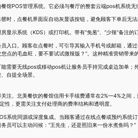
餐馆POS管理系统。它必须与餐厅的整套云端pos机系统
售罄时，点餐机界面应自动灰显该按钮，避免顾客下单后无法
显示系统（KDS）或打印机。带有“免葱”、“少辣”备注的
会员入口。顾客在点餐时，可引导其输入手机号或邮箱，通过
上次您点的毛血旺，要不要试试微辣版？”。这种精准营销带来
能需要无线pos或移动pos机让服务员手持完成桌边加单
卖、自提全场景。
关注。北美餐饮的餐馆信用卡手续费通常在2%—4%之间
稳定性，更需关注支付处理商的费率结构和透明度。
OS系统同源或深度集成。当顾客通过在线点餐或预约系统
务员可以主动问候：“王先生，还是照旧来一份水煮鱼吗？”