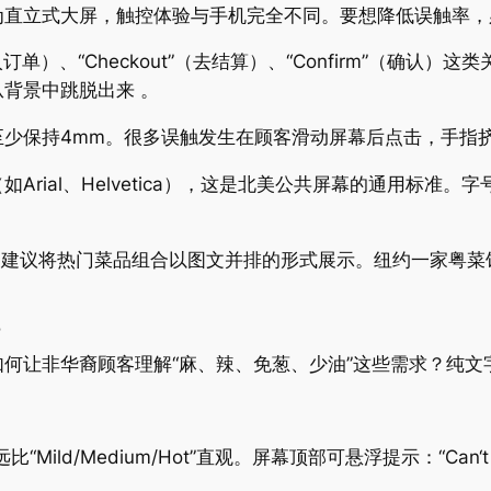
为直立式大屏，触控体验与手机完全不同。要想降低误触率，
入订单）、“Checkout”（去结算）、“Confirm”（确认）这
背景中跳脱出来 。
少保持4mm。很多误触发生在顾客滑动屏幕后点击，手指挤
rial、Helvetica），这是北美公共屏幕的通用标准。
餐厅，建议将热门菜品组合以图文并排的形式展示。纽约一家粤
”
何让非华裔顾客理解“麻、辣、免葱、少油”这些需求？纯文
d/Medium/Hot”直观。屏幕顶部可悬浮提示：“Can‘t take t