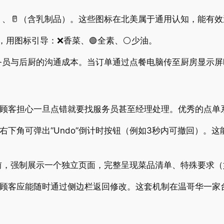
质）、🥛（含乳制品）。这些图标在北美属于通用认知，能有
”入口，用图标引导：❌香菜、🟢全素、⚪少油。
务员与后厨的沟通成本。当订单通过点餐电脑传至厨房显示屏
多顾客担心一旦点错就要找服务员甚至经理处理。优秀的点单系
右下角可弹出“Undo”倒计时按钮（例如3秒内可撤回）。
制展示一个独立页面，完整呈现菜品清单、特殊要求（如“No 
，顾客应能随时通过侧边栏返回修改。这套机制在温哥华一家