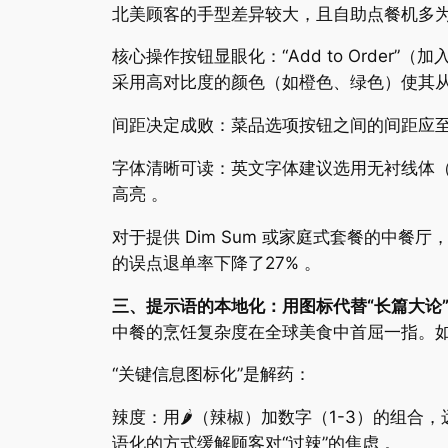
北美顾客的手型差异较大，且自助点餐机多
核心操作按钮显眼化：“Add to Order”（加
采用高对比度的颜色（如橙色、绿色）使其从
间距决定成败：菜品选项按钮之间的间距应至
字体清晰可读：英文字体建议选用无衬线体（如A
高亮 。
对于提供 Dim Sum 或家庭式套餐的中
的误点退单率下降了27% 。
三、提示语的本地化：用图标代替“长篇大论
中餐的烹饪复杂度在全球美食中首屈一指。如
“关键信息图标化”是解药：
辣度：用🌶️（辣椒）加数字（1-3）的组合，远比“Mil
语化的方式缓解顾客对“过辣”的焦虑 。