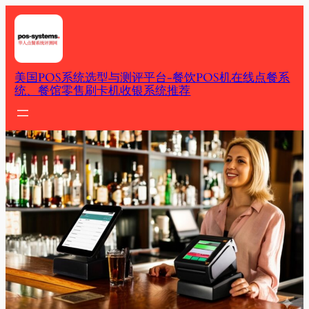
Skip
to
content
美国POS系统选型与测评平台-餐饮POS机在线点餐系
统、餐馆零售刷卡机收银系统推荐