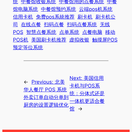
统
中餐馆收银系统
中餐馆用的点餐系统
中餐
馆电脑系统
中餐馆预约系统
云端pos机系统
信用卡机
免费pos系統推荐
刷卡机
刷卡机公
司
在线点餐
扫码点餐
扫码点餐系统
无线
POS
智慧点餐系统
点单系统
点餐电脑
移动
POS机
美国刷卡机推荐
虚拟收银
触摸屏POS
预定等位系统
Next:
美国信用
←
Previous:
北美
卡机与POS系
华人餐厅 POS 系统
统：分体式还是
外卖订单自动分单到
一体机更适合餐
厨房的设置逻辑优化
馆
→