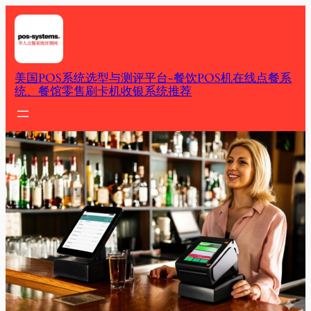
Skip
to
content
美国POS系统选型与测评平台-餐饮POS机在线点餐系
统、餐馆零售刷卡机收银系统推荐