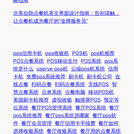
略指南
北美自助点餐机英文界面设计指南：告别误触，
让点餐机成为餐厅的“金牌服务员”
pos信用卡机
pos收银机
POS机
pos机推荐
POS点餐系统
POS移动支付
POS系统
pos系
统是什么
userve pos机
云端pos机系统
信用
卡机
免费pos系統推荐
刷卡机
刷卡机公司
在
线点餐
扫码点餐
扫码点餐系统
无线POS
智
慧点餐系统
点单系统
点餐电脑
移动POS机
美国刷卡机推荐
虚拟收银
触摸屏POS
预定等
位系统
餐厅POS管理系统
餐厅POS系统
餐厅
pos系统推荐
餐厅pos系统选哪家
餐厅pos软
件
餐厅会员管理
餐厅信用卡手续费
餐厅如何
选择收银系统
餐厅收银系统
餐厅用的点餐系统