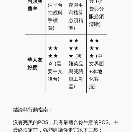
對賬與
☆ (小
注平台
存與毛
費率
費與分
抽成與
利核算
賬必須
手續
必須精
清晰)
費)
準)
★★
★★
★★
★★
★★
★★
★ (複
★ (中
華人友
☆ (需
雜菜品
文界面
好度
要中文
與雙語
+本地
後台)
員工剛
化客
需)
服)
結論與行動指南：
沒有完美的POS，只有最適合你生意的POS。在
最終決定前，強烈建議你走完以下三步：