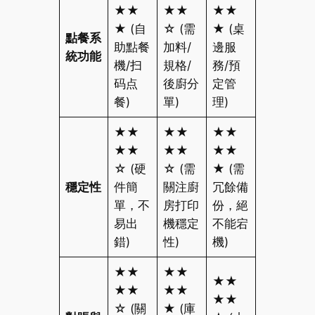
★★
★★
★★
★ (自
☆ (需
★ (桌
點餐系
助點餐
加料/
邊服
統功能
機/扫
規格/
務/預
码点
後廚分
定管
餐)
單)
理)
★★
★★
★★
★★
★★
★★
☆ (硬
☆ (需
★ (需
穩定性
件簡
關注廚
冗餘備
單，不
房打印
份，絕
易出
機穩定
不能宕
錯)
性)
機)
★★
★★
★★
★★
★★
★★
☆ (關
★ (庫