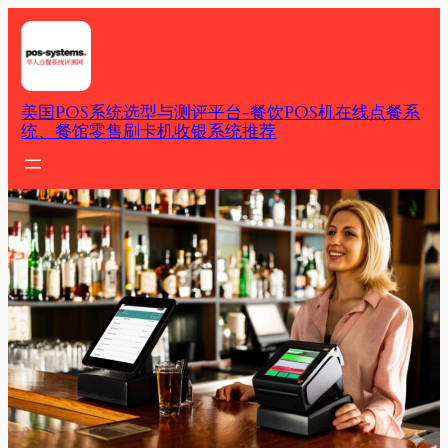
Skip
to
content
美国POS系统选型与测评平台-餐饮POS机在线点餐系
统、餐馆零售刷卡机收银系统推荐