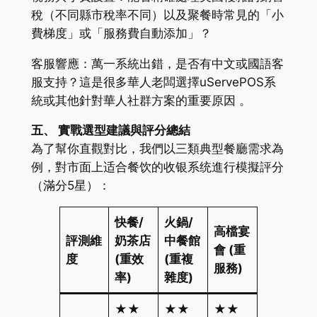
稅（不同縣市稅率不同）以及聚餐時常見的「小
費梯度」或「服務費自動添加」？
客服響應：萬一系統出錯，是否有中文或國語客
服支持？這是很多華人老闆選擇uServePOS系
統或其他針對華人社群方案的重要原因 。
五、 實戰選型建議與評分總結
為了幫你直觀對比，我們以三類典型餐廳需求為
例，對市面上适合餐饮的收银系统進行模擬評分
（滿分5星）：
快餐/
火鍋/
高檔宴
評測維
奶茶店
中餐館
會 (重
度
(重效
(重複
服務)
率)
雜度)
★★
★★
★★