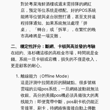
對於粵菜海鮮酒樓或週末需排隊的網紅
店，预定等位系统是標配。好的POS系統
能將等位號與桌台狀態打通，甚至支持遠
程排隊通知。如果系統無法處理「拼
桌」、「轉台」或「拆單」，在繁忙的晚
市高峰將是一場災難 。
二、 穩定性評分：斷網、卡頓與高並發的考驗
在紐約、洛杉磯這樣的高租金市場，時間就是金
錢。系統一旦卡頓或宕機，損失的不僅是收入，
更是顧客的耐心。
離線能力（Offline Mode）
這是評測中拉開差距的關鍵點。很多號稱
雲端的云端pos系统，一旦網絡波動就無法
收銀。高分的美國pos機必須具備強大的离
线能力：即便寬帶中斷，pos刷卡机仍能正
常接單、刷卡，待網絡恢復後自動上傳數