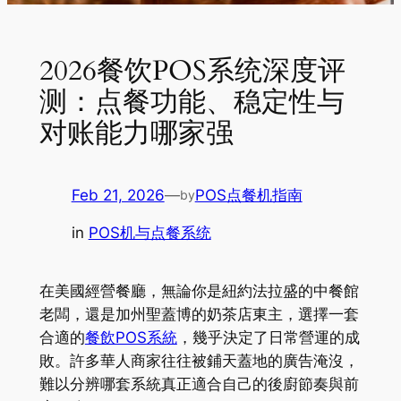
2026餐饮POS系统深度评
测：点餐功能、稳定性与
对账能力哪家强
Feb 21, 2026
—
POS点餐机指南
by
in
POS机与点餐系统
在美國經營餐廳，無論你是紐約法拉盛的中餐館
老闆，還是加州聖蓋博的奶茶店東主，選擇一套
合適的
餐飲POS系統
，幾乎決定了日常營運的成
敗。許多華人商家往往被鋪天蓋地的廣告淹沒，
難以分辨哪套系統真正適合自己的後廚節奏與前