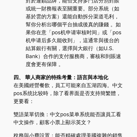
對於連鎖品牌，能否支持多門店分別對賬
或統一財務報表至關重要。部分系統（如
基於雲的方案）還能自動拆分渠道毛利，
幫你分析出哪個平台抽成後真的賺錢 。如
果你在意「pos机申请审核时间」或「pos
机申请后多久能收到」，這通常與後台的
結算銀行有關，選擇與大銀行（如U.S.
Bank）合作的支付服務商，審核和到賬速
度會更有保障 。
四、 華人商家的特殊考量：語言與本地化
在美國經營餐飲，員工可能來自五湖四海。中文
pos系统比较時，除了看界面是否支持簡繁體，
更要看：
雙語菜單切換：中文pos菜单系统能否讓員工看
中文操作，顧客小票上顯示英文？
稅務與小費設置：能否精確處理美國複雜的銷售