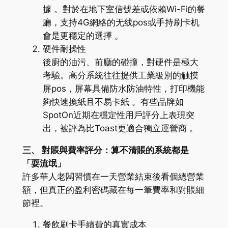
據 。對於在地下室信號差或依賴Wi-Fi的餐
廳，支持4G網絡的无线pos或手持刷卡机
會是更穩定的選擇 。
硬件耐操性
後廚的油污、前廳的碰撞，對硬件是極大
考驗。高分系統往往提供工業級別的触摸
屏pos，屏幕具備防水防油特性，打印機能
夠快速換紙且不易卡紙 。有些品牌如
SpotOn近期在穩定性用戶評分上表現突
出，被評為比Toast更適合獨立運營商 。
三、 對賬與費率評分：算不清賬的系統都是
「耍流氓」
許多華人老闆習慣在一天營業結束後看個總營業
額，但真正的盈利密碼藏在每一筆費率和對賬細
節裡。
餐飲刷卡手續費的真實成本