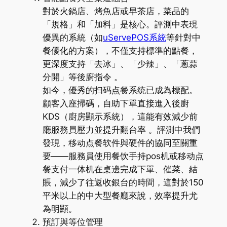
對於火鍋店、烤魚店或早茶店，菜品的
「規格」和「加料」是核心。評測中表現
優異的系統（如
uServePOS系統
等針對中
餐優化的方案），不僅支持標準的點餐，
更深度支持「去冰」、「少辣」、「蔥蒜
分開」等後廚指令 。
如今，優秀的扫码点餐系统已成為標配。
顧客入座掃碼，自助下單直接進入後廚
KDS（廚房顯示系統），這能有效減少前
廳服務員壓力並提升翻台率 。評測中我們
發現，移动点餐软件與硬件的協同至關重
要——服務員使用餐饮手持pos机或移动点
餐支付一体机在桌邊完成下單、催菜、結
賬，減少了往返收銀台的時間，這對於150
平米以上的中大型餐廳來說，效率提升尤
為明顯。
預訂與等位管理