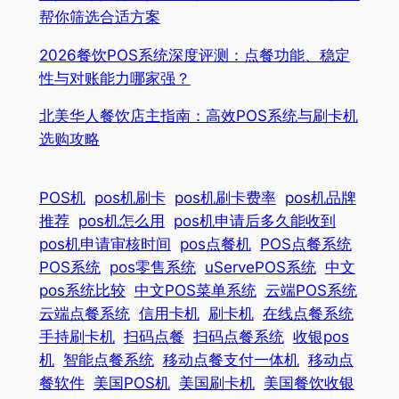
帮你筛选合适方案
2026餐饮POS系统深度评测：点餐功能、稳定
性与对账能力哪家强？
北美华人餐饮店主指南：高效POS系统与刷卡机
选购攻略
POS机
pos机刷卡
pos机刷卡费率
pos机品牌
推荐
pos机怎么用
pos机申请后多久能收到
pos机申请审核时间
pos点餐机
POS点餐系统
POS系统
pos零售系统
uServePOS系统
中文
pos系统比较
中文POS菜单系统
云端POS系统
云端点餐系统
信用卡机
刷卡机
在线点餐系统
手持刷卡机
扫码点餐
扫码点餐系统
收银pos
机
智能点餐系统
移动点餐支付一体机
移动点
餐软件
美国POS机
美国刷卡机
美国餐饮收银