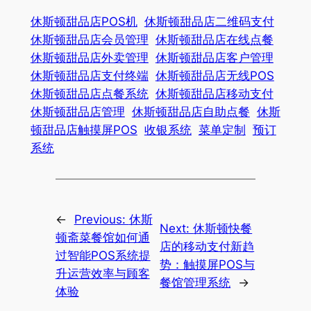
休斯顿甜品店POS机
休斯顿甜品店二维码支付
休斯顿甜品店会员管理
休斯顿甜品店在线点餐
休斯顿甜品店外卖管理
休斯顿甜品店客户管理
休斯顿甜品店支付终端
休斯顿甜品店无线POS
休斯顿甜品店点餐系统
休斯顿甜品店移动支付
休斯顿甜品店管理
休斯顿甜品店自助点餐
休斯
顿甜品店触摸屏POS
收银系统
菜单定制
预订
系统
←
Previous:
休斯
Next:
休斯顿快餐
顿斋菜餐馆如何通
店的移动支付新趋
过智能POS系统提
势：触摸屏POS与
升运营效率与顾客
餐馆管理系统
→
体验