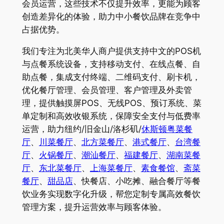
会员运营，这些技术不仅提升效率，更能为顾客
创造差异化的体验，助力中小餐饮品牌在竞争中
占据优势。
我们专注为北美华人商户提供支持中文的POS机
与点餐系统设备，支持移动支付、在线点餐、自
助点餐，集成支付终端、二维码支付、刷卡机，
优化餐厅管理、会员管理、客户管理及外卖管
理，提供触摸屏POS、无线POS、预订系统、菜
单定制和高效收银系统，保障安全支付与低费率
运营，助力纽约/旧金山/洛杉矶/
休斯顿粤菜餐
厅
、
川菜餐厅
、
北方菜餐厅
、
港式餐厅
、
台湾餐
厅
、
火锅餐厅
、
潮汕餐厅
、
福建餐厅
、
湖南菜餐
厅
、
东北菜餐厅
、
上海菜餐厅
、
素食餐馆
、
斋菜
餐厅
、
甜品店
、快餐店、小吃摊、融合餐厅等餐
饮业务实现数字化升级，帮您定制专属高效餐饮
管理方案，提升运营效率与顾客体验。