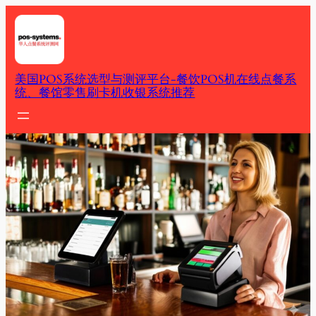
Skip
to
content
美国POS系统选型与测评平台-餐饮POS机在线点餐系
统、餐馆零售刷卡机收银系统推荐