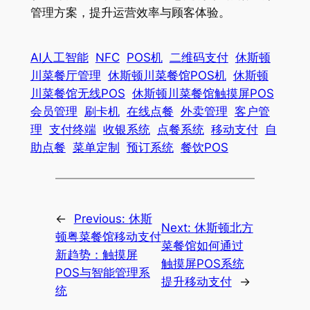
管理方案，提升运营效率与顾客体验。
AI人工智能
NFC
POS机
二维码支付
休斯顿
川菜餐厅管理
休斯顿川菜餐馆POS机
休斯顿
川菜餐馆无线POS
休斯顿川菜餐馆触摸屏POS
会员管理
刷卡机
在线点餐
外卖管理
客户管
理
支付终端
收银系统
点餐系统
移动支付
自
助点餐
菜单定制
预订系统
餐饮POS
←
Previous:
休斯
Next:
休斯顿北方
顿粤菜餐馆移动支付
菜餐馆如何通过
新趋势：触摸屏
触摸屏POS系统
POS与智能管理系
提升移动支付
→
统