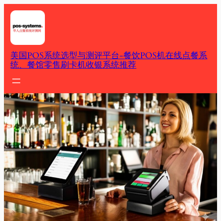
Skip
to
content
美国POS系统选型与测评平台-餐饮POS机在线点餐系
统、餐馆零售刷卡机收银系统推荐