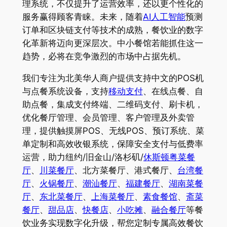
理系统，不仅提升了运营效率，还以更个性化的
服务赢得顾客青睐。未来，随着
AI人工智能
预测
订单和区块链支付等技术的成熟，餐饮业的数字
化革新将迈向更深层次。中小餐馆若能抓住这一
趋势，必将在竞争激烈的市场中占据先机。
我们专注为北美华人商户提供支持中文的POS机
与点餐系统设备，支持
移动支付
、在线点餐、自
助点餐，集成支付终端、二维码支付、刷卡机，
优化餐厅管理、会员管理、客户管理及外卖管
理，提供触摸屏POS、无线POS、预订系统、菜
单定制和高效收银系统，保障安全支付与低费率
运营，助力纽约/旧金山/洛杉矶/
休斯顿粤菜餐
厅
、
川菜餐厅
、北方菜餐厅、港式餐厅、
台湾餐
厅
、
火锅餐厅
、
潮汕餐厅
、
福建餐厅
、
湖南菜餐
厅
、
东北菜餐厅
、
上海菜餐厅
、
素食餐馆
、
斋菜
餐厅
、
甜品店
、
快餐店
、
小吃摊
、
融合餐厅
等餐
饮业务实现数字化升级，帮您定制专属高效餐饮