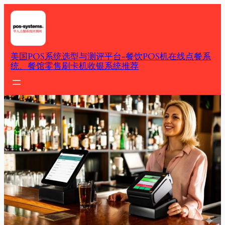
Skip
to
content
美国POS系统选型与测评平台-餐饮POS机在线点餐系
统、餐馆零售刷卡机收银系统推荐