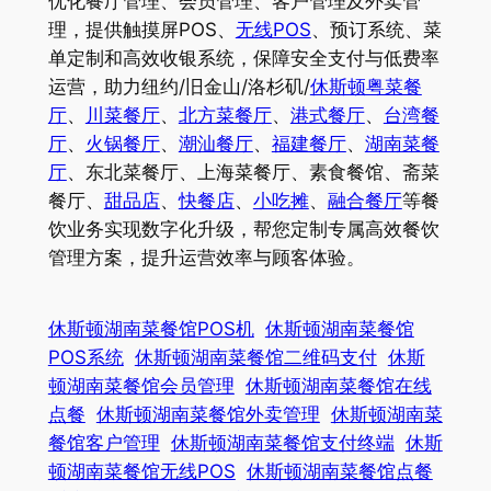
优化餐厅管理、会员管理、客户管理及外卖管
理，提供触摸屏POS、
无线POS
、预订系统、菜
单定制和高效收银系统，保障安全支付与低费率
运营，助力纽约/旧金山/洛杉矶/
休斯顿粤菜餐
厅
、
川菜餐厅
、
北方菜餐厅
、
港式餐厅
、
台湾餐
厅
、
火锅餐厅
、
潮汕餐厅
、
福建餐厅
、
湖南菜餐
厅
、东北菜餐厅、上海菜餐厅、素食餐馆、斋菜
餐厅、
甜品店
、
快餐店
、
小吃摊
、
融合餐厅
等餐
饮业务实现数字化升级，帮您定制专属高效餐饮
管理方案，提升运营效率与顾客体验。
休斯顿湖南菜餐馆POS机
休斯顿湖南菜餐馆
POS系统
休斯顿湖南菜餐馆二维码支付
休斯
顿湖南菜餐馆会员管理
休斯顿湖南菜餐馆在线
点餐
休斯顿湖南菜餐馆外卖管理
休斯顿湖南菜
餐馆客户管理
休斯顿湖南菜餐馆支付终端
休斯
顿湖南菜餐馆无线POS
休斯顿湖南菜餐馆点餐