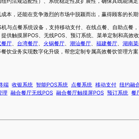
如纽约法规适配性）、系统稳定性及扩展性，确保其既能满足
低成本，还能在竞争激烈的市场中脱颖而出，赢得顾客的长期
S机与点餐系统设备，支持移动支付、在线点餐、自助点餐
提供触摸屏POS、无线POS、预订系统、菜单定制和高效
式餐厅
、
台湾餐厅
、
火锅餐厅
、
潮汕餐厅
、
福建餐厅
、
湖南菜
等餐饮业务实现数字化升级，帮您定制专属高效餐饮管理方案
终端
收银系统
智能POS系统
点餐系统
移动支付
纽约融合
管理
融合餐厅无线POS
融合餐厅触摸屏POS
预订系统
餐