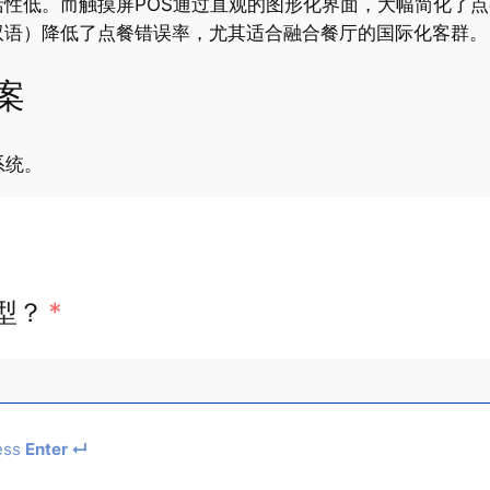
性低。而触摸屏POS通过直观的图形化界面，大幅简化了
双语）降低了点餐错误率，尤其适合融合餐厅的国际化客群。
案
系统。
型？
*
ess
Enter ↵