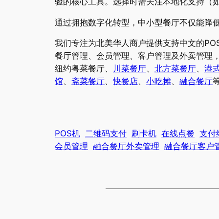
验的核心工具。选择时需关注本地化支持（
通过拥抱数字化转型，中小型餐厅不仅能降
我们专注为北美华人商户提供支持中文的PO
餐厅管理、会员管理、客户管理及外卖管理，
纽约粤菜餐厅、
川菜餐厅
、
北方菜餐厅
、
港
馆
、
斋菜餐厅
、
快餐店
、
小吃摊
、
融合餐厅
POS机
二维码支付
刷卡机
在线点餐
支付
会员管理
融合餐厅外卖管理
融合餐厅客户