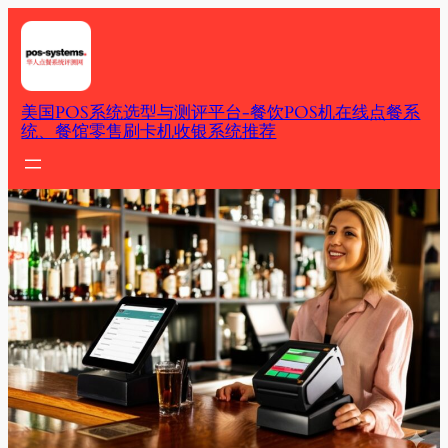
Skip
to
content
美国POS系统选型与测评平台-餐饮POS机在线点餐系
统、餐馆零售刷卡机收银系统推荐