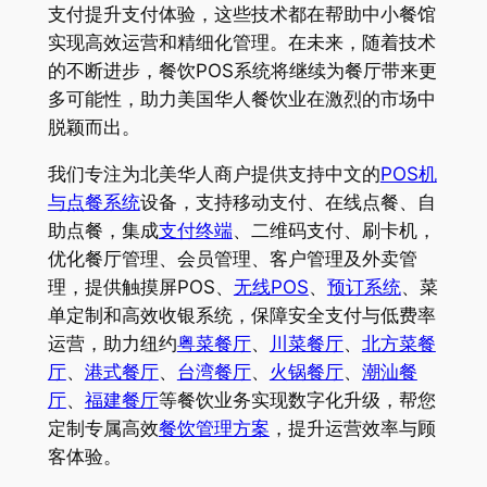
支付提升支付体验，这些技术都在帮助中小餐馆
实现高效运营和精细化管理。在未来，随着技术
的不断进步，餐饮POS系统将继续为餐厅带来更
多可能性，助力美国华人餐饮业在激烈的市场中
脱颖而出。
我们专注为北美华人商户提供支持中文的
POS机
与点餐系统
设备，支持移动支付、在线点餐、自
助点餐，集成
支付终端
、二维码支付、刷卡机，
优化餐厅管理、会员管理、客户管理及外卖管
理，提供触摸屏POS、
无线POS
、
预订系统
、菜
单定制和高效收银系统，保障安全支付与低费率
运营，助力纽约
粤菜餐厅
、
川菜餐厅
、
北方菜餐
厅
、
港式餐厅
、
台湾餐厅
、
火锅餐厅
、
潮汕餐
厅
、
福建餐厅
等餐饮业务实现数字化升级，帮您
定制专属高效
餐饮管理方案
，提升运营效率与顾
客体验。