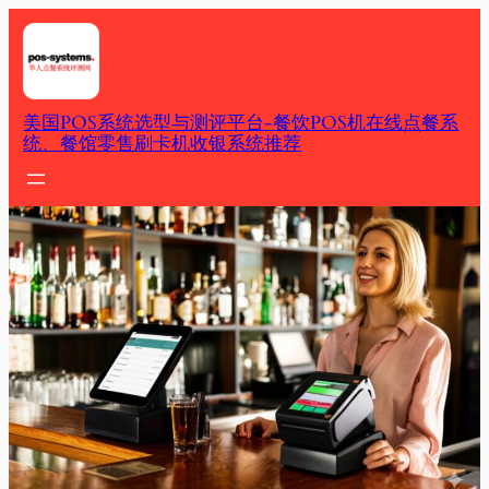
Skip
to
content
美国POS系统选型与测评平台-餐饮POS机在线点餐系
统、餐馆零售刷卡机收银系统推荐