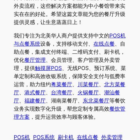
外卖流程，这些解决方案都能为中小餐馆带来实
实在在的好处。希望这篇文章能为您的餐厅升级
提供灵感，让生意蒸蒸日上！
我们专注为北美华人商户提供支持中文的
POS机
与点餐系统
设备，支持移动支付、
在线点餐
、自
助点餐，集成支付终端、二维码支付、刷卡机，
优化
餐厅管理
、会员管理、客户管理及外卖管
理，提供
触摸屏POS
、无线POS、预订系统、菜
单定制和高效收银系统，保障安全支付与低费率
运营，助力纽约
粤菜餐厅
、
川菜餐厅
、
北方菜餐
厅
、
港式餐厅
、
台湾餐厅
、
火锅餐厅
、
潮汕餐
厅
、
福建餐厅
、湖南菜餐厅、
东北菜餐厅
等餐饮
业务实现数字化升级，帮您定制专属高效
餐饮管
理方案
，提升运营效率与顾客体验。
POS机
POS系统
刷卡机
在线点餐
外卖管理