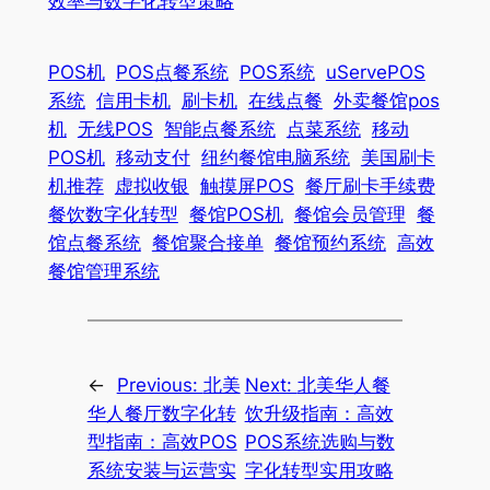
效率与数字化转型策略
POS机
POS点餐系统
POS系统
uServePOS
系统
信用卡机
刷卡机
在线点餐
外卖餐馆pos
机
无线POS
智能点餐系统
点菜系统
移动
POS机
移动支付
纽约餐馆电脑系统
美国刷卡
机推荐
虚拟收银
触摸屏POS
餐厅刷卡手续费
餐饮数字化转型
餐馆POS机
餐馆会员管理
餐
馆点餐系统
餐馆聚合接单
餐馆预约系统
高效
餐馆管理系统
←
Previous:
北美
Next:
北美华人餐
华人餐厅数字化转
饮升级指南：高效
型指南：高效POS
POS系统选购与数
系统安装与运营实
字化转型实用攻略