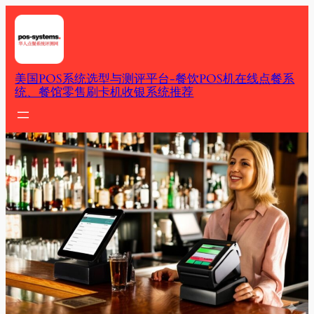
Skip
to
content
美国POS系统选型与测评平台-餐饮POS机在线点餐系
统、餐馆零售刷卡机收银系统推荐