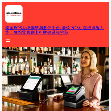
Skip
to
content
美国POS系统选型与测评平台-餐饮POS机在线点餐系
统、餐馆零售刷卡机收银系统推荐