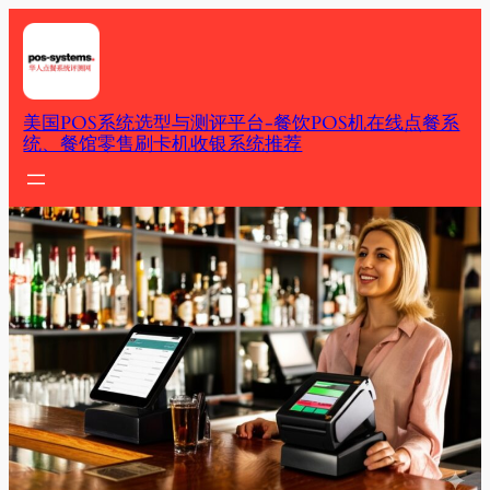
Skip
to
content
美国POS系统选型与测评平台-餐饮POS机在线点餐系
统、餐馆零售刷卡机收银系统推荐