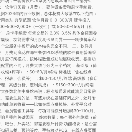
美市场，一套餐饮POS系统的总成本通常由三部分组
成：软件订阅费（月费）、硬件设备费和刷卡手续费。
根据2026年的行业数据，总体花费大致落在以下范围：
费用类别 典型范围 软件月费 0–0–300/月 硬件投入
00–500–2,000+（一次性）或 50–50–150/月（租
赁） 刷卡手续费 每笔交易的 2.3%–3.5% 具体金额因餐
厅规模、功能需求和月度刷卡量而异——一辆快餐车和
一个全服务中餐厅的成本结构完全不同。 二、软件月
费：月费到底花在哪里餐饮POS系统的软件费用普遍采
用月度订阅模式，按终端数量或功能层级收费。根据功
能配置的不同，月费大致可分为三个档次： 基础版（简
单收银+库存） ：$0–60/月/终端 标准版（含在线点
餐、报表、会员等） ：$60–150/月/终端 高级版（多店
管理、高级分析、定制集成） ：$150–300+/月/终端
对大多数北美中餐馆来说，标准版通常就能满足日常需
求。需要注意的是，有些系统在基础订阅之外，还对附
加功能单独收费——比如在线点餐模块、外卖平台对
接、会员营销工具等，每项可能额外增加$30–110/月。
影响月费的关键因素： 终端数量：每个额外的终端（前
厅、吧台、外卖站）都需要额外付费 功能模块：是否需
要扫码点餐、预约等位、手持移动POS、在线点餐页面