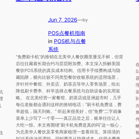
Jun 7, 2026
—
by
POS点餐机指南
in
POS机与点餐
系统
“免费刷卡机”的推销在北美华人餐饮圈里屡见不鲜，但背
后往往藏着长期合约与层层附加费。本文深入拆解美国
餐饮POS系统的真实成本结构、信用卡手续费构成与隐
藏陷阱，横向比较不同类型餐饮收银系统的适用场景，
。
并针对中餐馆、外卖店、奶茶店等华人零售场景，给出
降低刷卡费率、科学选择点餐系统与自助设备的实用策
机
略。 在北美经营一家餐馆、奶茶店或亚洲超市时，几乎
理
每位老板都会遇到这样的推销电话：“刷卡机免费送，费
机
率超低，隔天到账。” 听起来很美好，但“免费”二字就像
级
菜单上少写了一个零——真正品尝之后，账单往往让人
，
大吃一惊。本文将围绕“刷卡机免费是真的吗”这一核心，
为北美华人餐饮及零售商家梳理一套看得见、算得清的
找
POS系统决策逻辑，同时覆盖从隐藏成本、信用卡费率