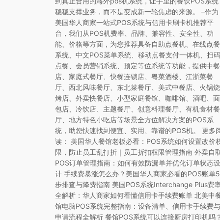
到真正合用的海外pos机系统，让手里的餐饮POS系统
稳稳支撑业务，而不是变成新一轮焦虑的来源。 –作为
美国华人商家一站式POS系统与信用卡刷卡机推荐平
台，我们从POS机费率、品牌、兼容性、安全性、功
能、价格等方面，为您推荐具备自助点餐机、在线点餐
系统、中文POS菜单系统、移动点餐支付一体机、扫
点餐、会员营销系统、预定等位系统等功能，提供中餐
店、家庭式餐厅、快餐连锁店、粤菜酒楼、江浙菜餐
厅、西北风味餐厅、东北菜餐厅、美式中餐店、火锅烧
烤店、外卖快餐店、小型家庭餐馆、咖啡馆、酒吧、面
包店、冷饮店、主题餐厅、创意料理餐厅、有机食材餐
厅、地方特色小吃店等场景全方位解决方案的POS系
统，助您快速找到便宜、实用、靠谱的POS机。 更多
读： 美国华人餐馆老板必看：POS系统如何设置改价
限，防止员工乱打折｜员工折扣权限管理指南 外卖自
POS订单管理指南：如何有效防漏单并优化订单状态
计 手续费暴涨怎么办？美国华人商家必看的POS账单5
步排查与降费指南 美国POS系统Interchange Plus费
全解析：华人商家如何看懂信用卡手续费账单 北美中
馆电脑POS系统完整指南：设备清单、信用卡手续费
申请流程全解析 餐馆POS系统可以连接厨房打印机吗