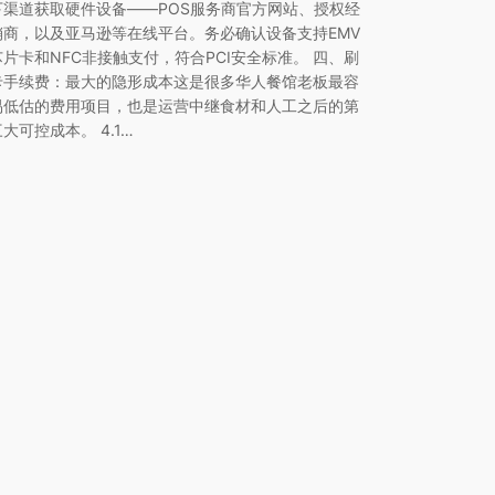
下渠道获取硬件设备——POS服务商官方网站、授权经
销商，以及亚马逊等在线平台。务必确认设备支持EMV
芯片卡和NFC非接触支付，符合PCI安全标准。 四、刷
卡手续费：最大的隐形成本这是很多华人餐馆老板最容
易低估的费用项目，也是运营中继食材和人工之后的第
三大可控成本。 4.1…