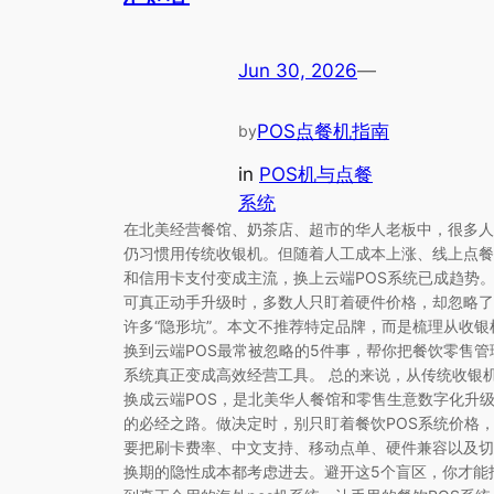
Jun 30, 2026
—
POS点餐机指南
by
in
POS机与点餐
系统
在北美经营餐馆、奶茶店、超市的华人老板中，很多人
仍习惯用传统收银机。但随着人工成本上涨、线上点餐
和信用卡支付变成主流，换上云端POS系统已成趋势
可真正动手升级时，多数人只盯着硬件价格，却忽略了
许多“隐形坑”。本文不推荐特定品牌，而是梳理从收银
换到云端POS最常被忽略的5件事，帮你把餐饮零售管
系统真正变成高效经营工具。 总的来说，从传统收银
换成云端POS，是北美华人餐馆和零售生意数字化升
的必经之路。做决定时，别只盯着餐饮POS系统价格
要把刷卡费率、中文支持、移动点单、硬件兼容以及切
换期的隐性成本都考虑进去。避开这5个盲区，你才能