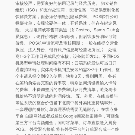
审核较严，需要良好的信用记录与经营历史。 独立销售
组织（ISO）和支付处理商，灵活性高，可提供定制化餐
饮解决方案，但必须仔细甄别隐藏费率。 POS软件公司
捆绑收单，实现软硬件一体，开通迅速，但存在绑定风
险。 大型电商或零售商渠道（如Costco、Sam’s Club会
员优惠），硬件价格较明码标价，但后续服务响应可能
偏慢。 POS机申请流程及审核周期：一般在线提交营业
执照、法人身份、银行账户信息与经营场所照片，处理
商1–3个工作日完成风控审核，设备随即发出。不同POS
机类型申请处理时间略有不同：云端系统最快可当日开
通虚拟终端，实体刷卡机到货安装约需3–7个工作日。整
个申请从提交到投入使用，快则3天，慢则两周。 务必
在签约前索要完整的费率表，特别是问清键盘输入卡号
的费率、小费调整后的净费率以及月费清单，避免刷卡
机价格不透明造成的利润侵蚀。 五、外卖、在线点餐与
等位系统的整合价值当下北美中餐外卖比重持续攀升，
一套理想的餐饮订单管理系统需要无缝融合： 在线点餐
平台 自建网站点餐或通过Google商家档案接单，可避免
第三方平台高额佣金，同时将菜单、订单直接送入厨房
POS。 外卖聚合接单 将各外卖平台的订单聚合成一个终