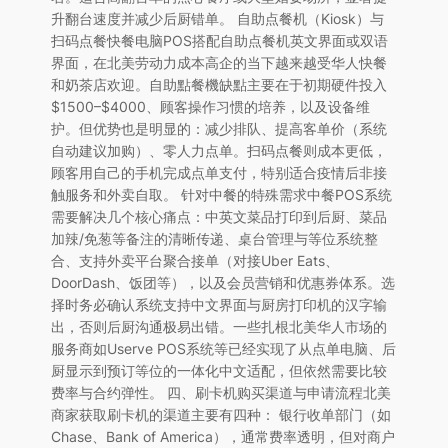
升翻台速度并减少后厨错单。 自助点餐机（Kiosk）与
扫码点餐快餐电脑POS搭配自助点餐机英文界面或双语
界面，在北美劳动力成本高企的当下越来越受华人快餐
和奶茶店欢迎。自助點餐機缺點主要在于初期硬件投入
$1500–$4000、顾客操作习惯的培养，以及设备维
护。但优势也是明显的：减少排队、提高客单价（系统
自动建议加购）、零人力点单。扫码点餐则成本更低，
顾客用自己的手机完成点单支付，特别适合疫情后非接
触服务和外卖自取。 针对中餐的特殊需求中餐POS系统
需要解决几个核心痛点：中英文菜品打印到后厨、菜品
加辣/免葱等备注的清晰传递、桌台管理与等位系统整
合、支持外卖平台聚合接单（对接Uber Eats、
DoorDash、饭团等），以及会员营销和优惠券体系。选
择时务必确认系统支持中文界面与厨房打印机的汉字输
出，否则后厨沟通极易出错。一些扎根北美华人市场的
服务商如Userve POS系统等已经实现了从点单电脑、后
厨显示到预订等位的一体化中文适配，但依然需要比较
费率与合约弹性。 四、刷卡机购买渠道与申请流程北美
商家获取刷卡机的渠道主要有四种： 银行收单部门（如
Chase、Bank of America），通常费率透明，但对商户