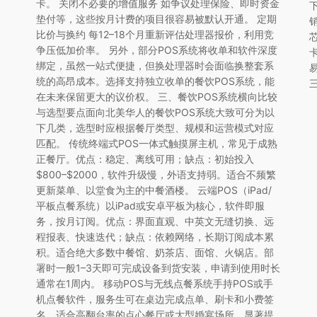
卡。 关闭不必要的增值服务 如争议处理保险、即时资金
垫付等，这些按月计费的项目很容易被默认开通。 定期
比价与换约 每12–18个月重新评估处理器报价，利用竞
争压低加价率。 另外，部分POS系统将收单和软件深度
绑定，虽然一站式便捷，但换处理器时会面临换整套系
统的高昂成本。选择支持独立收单的餐饮POS系统，能
在未来保留更大的议价权。 三、餐饮POS系统横向比较
与选型要点面向北美华人的餐饮POS系统大致可分为以
下几类，选型时应根据餐厅类型、规模和运营模式对应
匹配。 传统终端式POS一体式触摸屏主机，常见于成熟
正餐厅。优点：稳定、离线可用；缺点：初始投入
$800–$2000，软件升级慢，外语支持弱。适合不频繁
更新菜单、以堂食为主的中餐酒楼。 云端POS（iPad/
平板点餐系统）以iPad或安卓平板为核心，软件即服
务，按月订阅。优点：界面直观、中英文无缝切换、远
程报表、快速迭代；缺点：依赖网络，长期订阅成本累
积。适合绝大多数中餐馆、奶茶店、面馆、火锅店。部
署时一般1–3天即可完成设备到货安装，申请到使用时长
通常在1周内。 移动POS与无线点餐系统手持POS或手
机点餐软件，服务生可在桌边完成点单、刷卡和小费签
名。适合高翻台率的点心餐厅或大型婚宴场所，显著提