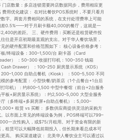
等 门店数量：多店连锁需要跨店数据同步，费用相应更
高 费用优化建议： 在对比餐饮POS系统时，不要只看月
费数字。两套月费相同的系统，在支付处理费率上可能
相差0.5%——对于月刷卡额40,000的餐厅，这就是一
年2,400的差距。 三、硬件费用：买断还是租赁硬件投
入往往是开店初期最直观的支出。对于华人餐饮场景，
常见的硬件配置和价格范围如下： 核心设备价格参考：
板/终端设备：300–1,500/台 刷卡器（Card
eader） ：50–300 收据打印机：100–350 钱箱
Cash Drawer） ：100–250 厨房显示系统（KDS）
200–1,000 自助点餐机（Kiosk） ：500–5,500 不同
规模的参考配置： 小型快餐/奶茶店（1个点餐台+1台后
厨打印机）：约800–1,500 中型中餐馆（前台+2台服务
员平板+厨房显示系统）：约2,500–5,000 大型全服务
餐厅（多终端+多厨房屏+自助点餐机）：5,000–
12,000+ 租赁 vs 买断： 多数供应商提供灵活的采购方
式。以市面上常见的终端设备为例，POS终端可以799–
1,000一次性购入，或$75/月租用。对于资金有限的新
店，租赁可以大幅降低前期投入，但长期来看总成本可
能更高。 购买渠道建议： 北美华人餐饮业主可以通过以