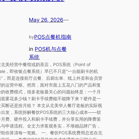
May 26, 2026
—
POS点餐机指南
by
in
POS机与点餐
系统
在北美经营中餐馆或奶茶店，POS系统（Point of
Sale，即收银点餐系统）早已不只是“一台能刷卡的机
器”，而是连接前厅点餐、后厨出单、线上外卖和会员管
理的运营中枢。然而，面对市面上五花八门的产品和复
杂的收费模式，很多老板最关心的问题始终是：一个月
到底要花多少钱？刷卡手续费能不能降下来？硬件是一
次买断还是按月租？ 本文从北美华人餐厅老板的实际视
角出发，系统拆解餐饮POS系统的三大核心成本——软
件月费、硬件投入和刷卡手续费，并分享实用的降费策
略与申请流程。全文力求客观务实，不堆砌品牌广告，
帮助你算清每一笔账。 一、餐饮POS系统费用总览在北