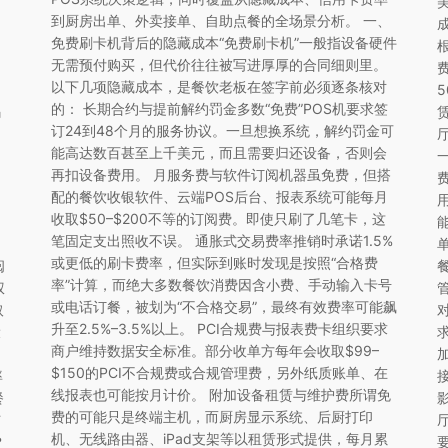
到厨房出单、外卖接单、自助点餐的全场景分析。 一、
免费刷卡机背后的隐藏成本“免费刷卡机”一般指设备硬件
无需预付购买，但代价往往被写进厚厚的合同细则里。
以下几项隐藏成本，是餐饮老板在签字前必须逐条核对
5
的： 长期合约与提前解约罚金多数“免费”POS机要求签
码
订24到48个月的服务协议。一旦想换系统，解约罚金可
能高达数百甚至上千美元，而且需要归还设备，否则会
再扣设备费用。 月服务费与软件订阅机器虽免费，但搭
配的餐饮收银软件、云端POS后台、报表系统可能每月
收取$50–$200不等的订阅费。即使只刷了几笔卡，这
笔固定支出照收不误。 通胀式交易费率推销时承诺1.5%
或更低的刷卡费率，但实际到账时发现是按照“合格费
阅
率”计算，而绝大多数餐饮消费因含小费、手动输入卡号
权
或电话订餐，被划为“不合格交易”，最终有效费率可能飙
取
升至2.5%–3.5%以上。 PCI合规费与报表费卡组织要求
设
商户维持数据安全标准。部分收单方每年会收取$99–
$150的PCI不合规费或合规管理费，另外纸质账单、在
率
线报表也可能按月计价。 附加设备租赁与维护费所谓免
餐
费的可能只是终端主机，而厨房显示系统、后厨打印
与
机、无线路由器、iPad支架等以租赁形式提供，每月累
？