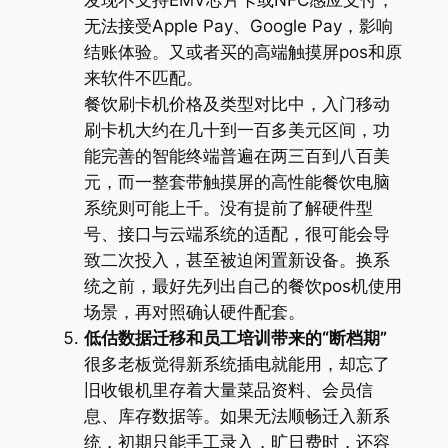
发现不支持EMV芯片卡或NFC感应支付，
无法接受Apple Pay、Google Pay，影响
结账体验。又或者买的高端触摸屏pos和原
来软件不匹配。
餐饮刷卡机价格及类型对比中，入门移动
刷卡机大约在几十到一百多美元区间，功
能完善的智能终端普遍在两三百到八百美
元，而一整套带触摸屏的高性能餐饮电脑
系统则可能上千。没有提前了解硬件型
号、接口与云端系统的适配，很可能会导
致二次投入，甚至被迫闲置新设备。换系
统之前，最好先列出自己的餐饮pos机使用
场景，再对照确认硬件配套。
低估数据迁移和员工培训带来的“断档期”
很多老板觉得新系统插电就能用，却忘了
旧收银机里存着大量菜品资料、会员信
息、库存数据等。如果无法顺畅迁入新系
统，初期只能手工录入，旷日费时，还容