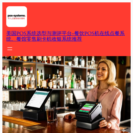
Skip
to
content
美国POS系统选型与测评平台-餐饮POS机在线点餐系
统、餐馆零售刷卡机收银系统推荐