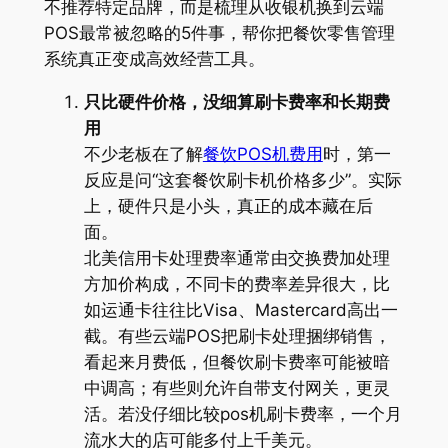
不推荐特定品牌，而是梳理从收银机换到云端
POS最常被忽略的5件事，帮你把餐饮零售管理
系统真正变成高效经营工具。
只比硬件价格，没细算刷卡费率和长期费
用
不少老板在了解
餐饮POS机费用
时，第一
反应是问“这套餐饮刷卡机价格多少”。实际
上，硬件只是小头，真正的成本藏在后
面。
北美信用卡处理费率通常由交换费加处理
方加价构成，不同卡的费率差异很大，比
如运通卡往往比Visa、Mastercard高出一
截。有些云端POS把刷卡处理捆绑销售，
看起来月费低，但餐饮刷卡费率可能被暗
中调高；有些则允许自带支付网关，更灵
活。若没仔细比较pos机刷卡费率，一个月
流水大的店可能多付上千美元。