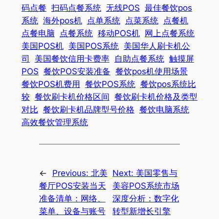
码点餐
扫码点餐系统
无线POS
最佳餐饮pos
系统
海外pos机
点单系统
点菜系统
点餐机
点餐电脑
点餐系统
移动POS机
网上点餐系统
美国POS机
美国POS系统
美国华人刷卡机公
司
美国餐饮信用卡费率
自助点餐系统
触摸屏
POS
餐饮POS安装准备
餐饮pos机使用场景
餐饮POS机费用
餐饮POS系统
餐饮pos系统比
较
餐饮刷卡机价格区间
餐饮刷卡机价格及类型
对比
餐饮刷卡机品牌型号价格
餐饮电脑系统
高效餐饮管理系统
←
Previous:
北美
Next:
美国零售与
餐厅POS安装当天
美容POS系统市场
准备清单：网络、
深度分析：数字化
菜单、设备与账号
转型新增长引擎