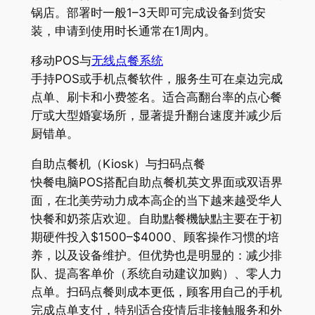
锅店。部署时一般1–3天即可完成设备到货安
装，申请到使用时长通常在1周内。
移动POS与
无线点餐系统
手持POS或手机点餐软件，服务生可在桌边完成
点单、刷卡和小费签名。适合高翻台率的点心餐
厅或大型婚宴场所，显著提升翻台速度并减少后
厨错单。
自助点餐机（Kiosk）与扫码点餐
快餐电脑POS搭配自助点餐机英文界面或双语界
面，在北美劳动力成本高企的当下越来越受华人
快餐和奶茶店欢迎。自助點餐機缺點主要在于初
期硬件投入$1500–$4000、顾客操作习惯的培
养，以及设备维护。但优势也是明显的：减少排
队、提高客单价（系统自动建议加购）、零人力
点单。扫码点餐则成本更低，顾客用自己的手机
完成点单支付，特别适合疫情后非接触服务和外