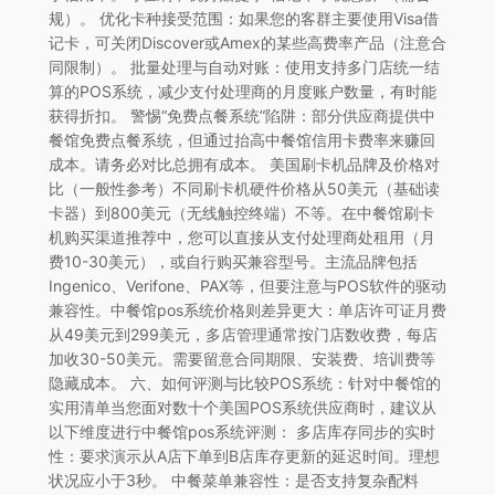
规）。 优化卡种接受范围：如果您的客群主要使用Visa借
记卡，可关闭Discover或Amex的某些高费率产品（注意合
同限制）。 批量处理与自动对账：使用支持多门店统一结
算的POS系统，减少支付处理商的月度账户数量，有时能
获得折扣。 警惕“免费点餐系统”陷阱：部分供应商提供中
餐馆免费点餐系统，但通过抬高中餐馆信用卡费率来赚回
成本。请务必对比总拥有成本。 美国刷卡机品牌及价格对
比（一般性参考）不同刷卡机硬件价格从50美元（基础读
卡器）到800美元（无线触控终端）不等。在中餐馆刷卡
机购买渠道推荐中，您可以直接从支付处理商处租用（月
费10-30美元），或自行购买兼容型号。主流品牌包括
Ingenico、Verifone、PAX等，但要注意与POS软件的驱动
兼容性。中餐馆pos系统价格则差异更大：单店许可证月费
从49美元到299美元，多店管理通常按门店数收费，每店
加收30-50美元。需要留意合同期限、安装费、培训费等
隐藏成本。 六、如何评测与比较POS系统：针对中餐馆的
实用清单当您面对数十个美国POS系统供应商时，建议从
以下维度进行中餐馆pos系统评测： 多店库存同步的实时
性：要求演示从A店下单到B店库存更新的延迟时间。理想
状况应小于3秒。 中餐菜单兼容性：是否支持复杂配料