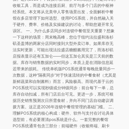
收银工具，而是成为连接后厨、前厅与多个门店的中枢神
经系统。本文将从北美华人零售场景出发，全面解析中餐
馆在多店管理下如何选型、使用POS系统，并自然融入关
于硬件、费率、价格及实操建议的讨论，帮助您避开常见
误区。 一、为什么多店同步对连锁中餐馆至关重要？想象
一下这样的场景：周末晚高峰，您位于纽约法拉盛和洛杉
矶圣盖博的两家分店同时接到大型外卖订单。如果库存无
法实时更新，可能出现法拉盛店糖醋酱用完了，而洛杉矶
店报表显示还有五加仑——但这五加仑其实是三天前的数
据。库存与销售数据的实时同步，本质上是在消除信息延
迟带来的损耗。 传统单机版POS系统通常每晚批量同步一
次数据，这种“隔夜同步”对于快速流转的中餐食材（尤其是
新鲜蔬菜和自制酱料）而言，风险极高。而现代基于云的
POS系统可以实现秒级或分钟级同步：前台每下一单，总
库存自动扣减，所有门店后台可见。更进一步，系统可根
据历史销售预测次日所需食材，并向不同门店自动建议调
拨方案。这正是2026年连锁中餐馆管理的基础门槛。 二、
理解POS系统的核心构成：硬件、软件与支付在讨论具体
选型前，有必要厘清pos系統是什么。一套完整的餐馆
POS系统通常包含三部分：前端硬件（收银终端、刷卡