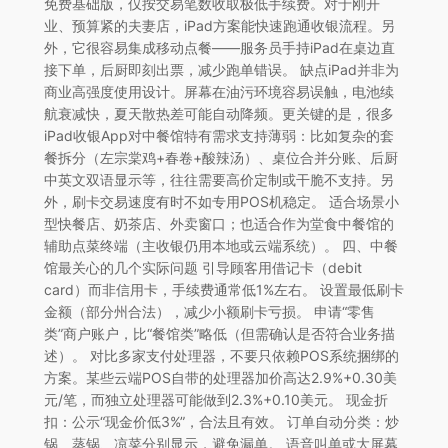
免费基础版，仅按交易笔数收取极低手续费。对于刚开
业、预算紧的夫妻店，iPad方案能快速跑通收银流程。另
外，它很容易集成移动点餐——服务员手持iPad在桌边直
接下单，后厨即刻出票，减少跑单错误。 缺点iPad并非为
商业高强度使用设计。屏幕在油污环境容易误触，电池续
航衰减快，夏天散热差可能自动降频。更关键的是，很多
iPad收银App对中餐馆特有需求支持薄弱：比如复杂的套
餐拆分（左宗棠鸡+春卷+酸辣汤）、桌位合并分账、后厨
中英文双语显示等，往往需要高价定制或干脆不支持。另
外，刷卡交易速度有时不如专用POS机稳定。 适合场景小
型快餐店、奶茶店、外卖窗口；也适合作为堂食中餐馆的
辅助点菜终端（主收银仍用本地或云端系统）。 四、中餐
馆最关心的几个实际问题 引导顾客用借记卡（debit
card）而非信用卡，手续费通常低1%左右。 设置最低刷卡
金额（部分州合法），减少小额刷卡亏损。 申请“零售
类”商户账户，比“餐馆类”略低（但需确认是否符合业务描
述）。 对比多家支付处理器，不要只依赖POS系统捆绑的
方案。某些云端POS自带的处理器加价高达2.9%+0.30美
元/笔，而独立处理器可能做到2.3%+0.10美元。 现金折
扣：公示“现金价低3%”，合法且有效。 订单自动分类：炒
锅、蒸锅、凉菜分别显示，避免漏单。 语音叫单或大屏幕