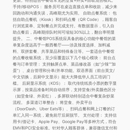
更新。特别适合中餐馆常见的堂食+外卖+自取混合模式。
手持/移动POS： 服务员可在桌边直接点单和收款，减少来
回跑动和沟通失误，高峰期尤为实用。 自助点餐系统： 包
括自助点餐机（Kiosk）和扫码点餐（QR Code），顾客自
行浏览菜单、定制餐点并完成支付。有数据显示，引入自
助点餐后，高峰期排队时间可缩短30%以上，翻台率明显
提升。 二、中餐馆POS系统应具备的核心功能中餐馆的菜
单复杂度远高于一般西餐厅——涉及辣度选择、加料减
料、双拼套餐、共享菜品和特殊备注等。一套适合中餐馆
的点餐收银系统，至少应覆盖以下几个核心模块： 前台点
餐与订单管理： 支持触屏点单、菜品修改器（如“少辣”“加
蛋”）、桌台管理和分单/并单功能。双语界面（前台英文/
中文切换，后厨中文显示）能大大降低华人员工培训门
槛。 后厨显示系统（KDS）： 取代传统纸质小票的数字显
示屏，按菜品准备时间自动排序，支持堂食/外卖颜色区分
（如堂食绿、外卖红），多屏联动特别适合中餐复杂炒菜
流程。 多渠道订单整合： 将堂食、外卖平台
（DoorDash、Uber Eats等）、扫码点餐和网上订餐的订
单汇入同一系统，避免前厅后厨脱节。 支付处理： 支持信
用卡/借记卡、Apple Pay、Google Pay等多种方式，符合
EMV和PCI安全标准。针对华人顾客群体，兼容微信支付和