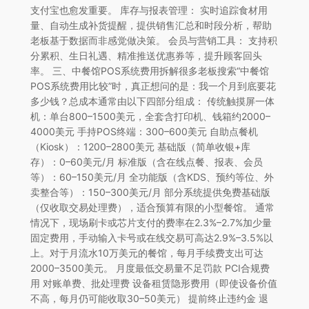
支付宝也愈发重要。 库存与报表管理： 实时追踪食材用
量、自动生成补货提醒，提供销售汇总和时段分析，帮助
老板基于数据而非感觉做决策。 会员与营销工具： 支持积
分累积、生日礼遇、精准推送优惠券等，提升顾客回头
率。 三、中餐馆POS系统费用拆解很多老板搜索“中餐馆
POS系统费用比较”时，真正想问的是：我一个月到底要花
多少钱？总成本通常由以下四部分组成： 传统触摸屏一体
机：单台800–1500美元，全套含打印机、钱箱约2000–
4000美元 手持POS终端：300–600美元 自助点餐机
（Kiosk）：1200–2800美元 基础版（简单收银+库
存）：0–60美元/月 标准版（含在线点餐、报表、会员
等）：60–150美元/月 全功能版（含KDS、预约等位、外
卖整合等）：150–300美元/月 部分系统提供免费基础版
（仅收取交易处理费），适合预算有限的小型餐馆。 通常
情况下，现场刷卡或芯片支付的费率在2.3%–2.7%加少量
固定费用，手动输入卡号或在线交易可高达2.9%–3.5%以
上。对于月流水10万美元的餐馆，每月手续费支出可达
2000–3500美元。 月度最低交易量不足罚款 PCI合规费
用 对账单费、批处理费 设备租赁隐形费用（即使设备价值
不高，每月仍可能收取30–50美元） 提前终止违约金 退