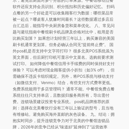
示，避免后厨面对多个分散的订单来源。中餐馆移动点餐
软件还应支持会员识别、积分抵扣和历史偏好记忆。 扫码
点餐的另一个好处是可以收集顾客行为数据：哪些菜品常
被一起点？哪桌客人犹豫时间最长？这些数据通过多店后
台汇总后，能指导中央厨房备货和菜单优化。 八、常见问
题与避坑指南中餐馆刷卡机品牌及价格对比中，租用是否
比购买划算？ 如果您计划经营三年以上，购买兼容的美国
刷卡机通常更划算。但务必确认合同无“提前终止费”。 国
外pos机是否支持中文字符打印？ 很多北美POS系统虽为
英文界面，但后厨打印机可显示中文菜名。选购前要求测
试打印。 如何降低中餐馆信用卡手续费的同时保持好支付
体验？ 可以考虑对现金顾客提供小折扣（如3% off），但
需确保不违反卡组织规定。另外，将POS系统与移动支付
（如微信支付、Venmo）结合，有些支付方式费率更低。
免费系统能用于多店管理吗？ 通常不能。中餐馆免费点餐
系统往往只支持单店，且数据归服务商所有，导出需付
费。连锁场景建议投资专业系统。 pos机品牌推荐的原
则：选择在北美餐饮行业有三年以上验证的型号，且当地
有维修站。避免购买海外直邮的灰色设备。 九、结论：拥
抱实时同步，提升连锁竞争力对于北美的中餐馆连锁品
牌，2026年的竞争已经从“味道好”延伸到了“运营效率