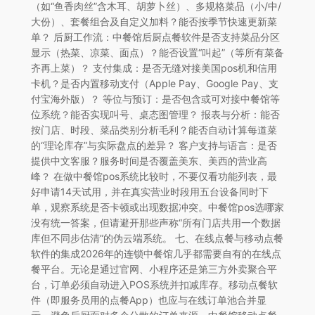
（如“鱼香肉丝”含木耳、胡萝卜丝）、多规格菜品（小/中/
大份）、套餐组合及自定义加料？能否按季节快速更新菜
单？ 后厨工作流：中餐馆后厨点餐软件是否支持菜品分区
显示（热菜、凉菜、面点）？能否设置“叫起”（等所有菜备
齐再上菜）？ 支付集成：是否无缝对接美国pos机和信用
卡机？是否内置移动支付（Apple Pay、Google Pay、支
付宝海外版）？ 等位与预订：是否包含或可对接中餐馆等
位系统？能否实现叫号、桌态图管理？ 报表与分析：能否
按门店、时段、菜品类别分析毛利？能否自动计算每道菜
的“理论库存”与实际盘点的差异？ 客户支持与语言：是否
提供中文客服？服务时间是否覆盖美东、美西的营业高
峰？ 在做中餐馆pos系统比较时，不要仅看功能列表，最
好申请14天试用，并在真实营业时段用五台设备同时下
单，观察系统是否卡顿或出现数据冲突。中餐馆pos选哪家
没有统一答案，但请避开那些声称“所有门店共用一个数据
库但不同步估清”的伪云端系统。 七、在线点餐与移动点餐
软件的集成2026年的连锁中餐馆几乎都需要自有的在线点
餐平台。无论是通过官网、小程序还是第三方外卖聚合平
台，订单必须自动进入POS系统并扣减库存。移动点餐软
件（即服务员用的点餐App）也应与在线订单池合并显