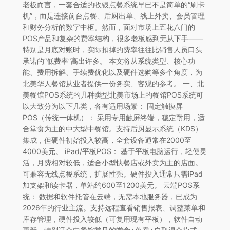
老板而言，一套合适的收银点餐系统早已不是简单的“刷卡
机”，而是连接前台点餐、后厨出单、线上外卖、会员管理
和财务分析的数字中枢。然而，面对市场上五花八门的
POS产品和复杂的费率结构，很多老板感到无从下手——
特别是月底对账时，实际扣掉的费率往往比销售人员口头
承诺的“低费率”高出许多。 本文将从系统类型、核心功
能、费用拆解、手续费优化以及硬件选购等多个角度，为
北美华人餐馆从业者提供一份务实、客观的参考。 一、北
美餐馆POS系统的几种类型北美市场上的餐馆POS系统可
以大致分为以下几类，各有适用场景： 固定触摸屏
POS（传统一体机）： 采用专用触屏终端，稳定耐用，适
合堂食为主的中大型中餐馆。支持后厨显示系统（KDS）
集成，但硬件初始投入较高，全套设备通常在2000至
4000美元。 iPad/平板POS： 基于平板电脑运行，轻便灵
活，月费相对较低，适合小型快餐店或外卖为主的店面。
可兼容无线点餐系统，扩展性强。硬件投入通常只需iPad
加支架和读卡器，单站约600至1200美元。 云端POS系
统： 数据和软件托管在云端，无需本地服务器，已成为
2026年的行业主流。支持远程查看销售报表、调整菜单和
库存管理，硬件投入较低（可复用现有平板），软件自动