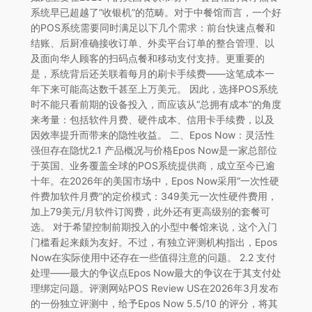
系统早已超越了“收银机”的范畴。对于中餐馆而言，一个好
的POS系统需要同时满足以下几个需求：前台快速点餐和
结账、后厨准确接收订单、外卖平台订单的整合管理、以
及面向华人顾客的扫码点餐和移动支付支持。更重要的
是，系统背后还关联着每月的刷卡手续费——这笔成本一
年下来可能高达数千甚至上万美元。 因此，选择POS系统
时不能只看前期的设备投入，而应该从“总拥有成本”的角度
来考量：包括软件月费、硬件成本、信用卡手续费，以及
因效率提升而带来的隐性收益。 二、Epos Now：灵活性
强但存在隐忧2.1 产品概况与价格Epos Now是一家总部位
于英国、业务覆盖全球的POS系统提供商，成立至今已逾
十年。在2026年的美国市场中，Epos Now采用“一次性硬
件费加软件月费”的定价模式：349美元一次性硬件费用，
加上79美元/月软件订阅费，此外还有更高级别的套餐可
选。 对于希望控制前期投入的小型中餐馆来说，这个入门
门槛看起来颇为友好。不过，有独立评测机构指出，Epos
Now在实际使用中还存在一些值得注意的问题。 2.2 支付
处理——最大的争议点Epos Now最大的争议在于其支付处
理绑定问题。评测网站POS Review US在2026年3月发布
的一份独立评测中，给予Epos Now 5.5/10 的评分，将其