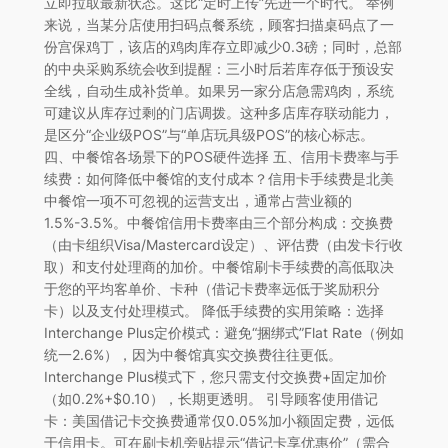
立即拉取最新状态。这比“定时上传”先进一个时代。 举例
来说，当某分店使用扫码点餐系统，顾客扫描桌码点了一
份宫保鸡丁，该店的鸡肉库存立即减少0.3磅；同时，总部
的中央采购系统会收到提醒：三小时后若库存低于预设安
全线，自动生成补货单。如果另一家分店急需鸡肉，系统
可建议从库存过剩的门店调拨。这种多店库存联动能力，
是区分“企业级POS”与“单店玩具级POS”的核心标志。
四、中餐馆各场景下的POS硬件选择 五、信用卡费率与手
续费：如何降低中餐馆的支付成本？信用卡手续费是北美
中餐馆一项不可忽视的运营支出，通常占营业额的
1.5%-3.5%。中餐馆信用卡费率由三个部分构成：交换费
（由卡组织Visa/Mastercard设定）、评估费（由发卡行收
取）和支付处理商的加价。中餐馆刷卡手续费的高低取决
于您的平均客单价、卡种（借记卡费率远低于奖励积分
卡）以及支付处理模式。 降低手续费的实用策略：选择
Interchange Plus定价模式：避免“捆绑式”Flat Rate（例如
统一2.6%），因为中餐馆真实交换费往往更低。
Interchange Plus模式下，您只需支付交换费+固定加价
（如0.2%+$0.10），长期更透明。 引导顾客使用借记
卡：美国借记卡交换费通常仅0.05%加小额固定费，远低
于信用卡。可在刷卡机旁贴提示“借记卡享优惠价”（需合