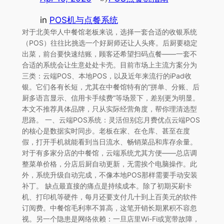
in
POS机与点餐系统
对于北美华人中餐馆老板来说，选择一套合适的收银系统
（POS）往往比挑选一个好厨师还让人头疼。后厨要稳定
出菜，前台要快速结账，顾客还希望扫码点餐——一套不
合适的系统会让生意处处卡壳。目前市场上主流方案分为
三类：云端POS、本地POS，以及近年来流行的iPad收
银。它们各有长短，尤其在中餐馆特有的“拼单、分账、后
厨多语言显示、信用卡手续费”等场景下，差别更为明显。
本文不推荐具体品牌，只从实际经营角度，帮你理清选型
思路。 一、云端POS系统：灵活但别忘月费优点云端POS
的核心是数据实时同步。老板在家、在仓库、甚至在度
假，打开手机就能看到当日流水、畅销菜品和库存余量。
对于有多家分店的中餐馆，云端系统尤其方便——总店调
整菜单价格，分店后厨自动更新，无需挨个电脑操作。此
外，系统升级自动完成，不像本地POS那样需要手动安装
补丁。 缺点最直接的痛点是持续成本。除了初期买刷卡
机、打印机等硬件，每月还要支付几十到上百美元的软件
订阅费。中餐馆毛利率不算高，这笔开销长期累积不容忽
视。另一个隐患是网络依赖：一旦店里Wi-Fi或宽带故障，