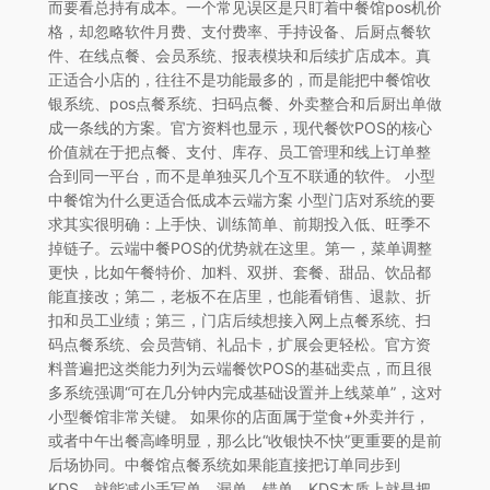
而要看总持有成本。一个常见误区是只盯着中餐馆pos机价
格，却忽略软件月费、支付费率、手持设备、后厨点餐软
件、在线点餐、会员系统、报表模块和后续扩店成本。真
正适合小店的，往往不是功能最多的，而是能把中餐馆收
银系统、pos点餐系统、扫码点餐、外卖整合和后厨出单做
成一条线的方案。官方资料也显示，现代餐饮POS的核心
价值就在于把点餐、支付、库存、员工管理和线上订单整
合到同一平台，而不是单独买几个互不联通的软件。 小型
中餐馆为什么更适合低成本云端方案 小型门店对系统的要
求其实很明确：上手快、训练简单、前期投入低、旺季不
掉链子。云端中餐POS的优势就在这里。第一，菜单调整
更快，比如午餐特价、加料、双拼、套餐、甜品、饮品都
能直接改；第二，老板不在店里，也能看销售、退款、折
扣和员工业绩；第三，门店后续想接入网上点餐系统、扫
码点餐系统、会员营销、礼品卡，扩展会更轻松。官方资
料普遍把这类能力列为云端餐饮POS的基础卖点，而且很
多系统强调“可在几分钟内完成基础设置并上线菜单”，这对
小型餐馆非常关键。 如果你的店面属于堂食+外卖并行，
或者中午出餐高峰明显，那么比“收银快不快”更重要的是前
后场协同。中餐馆点餐系统如果能直接把订单同步到
KDS，就能减少手写单、漏单、错单。KDS本质上就是把