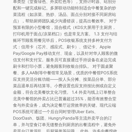
单类型（堂食绿色、外卖红色等），支持计时器、站别分
配和一键完成标记。多屏联动功能特别适合中餐复杂的炒
菜流程（如凉菜、热炒、汤品、面点分别对接不同厨房站
点），帮助厨师团队减少沟通错误，提高出餐效率。 对于
预算有限的小型餐馆，混合模式（KDS大屏用于主厨房，
打印机用于面点/凉菜档口）也是常见方案。 1.3 支付与结
账环节顾客用餐完毕后，POS收银系统支持多种支付方
式：信用卡（芯片、感应式、刷卡）、借记卡、Apple
Pay/Google Pay移动支付、现金，以及针对华人顾客的微
信支付和支付宝。服务员可直接通过手持设备在桌边完成
刷卡和打印小票，避免顾客到收银台排队。 对于圆桌聚
餐、多人AA制等中餐馆常见场景，优质的中餐馆POS系统
应支持灵活分账功能——按人头分摊、按菜品分单、部分
菜品退单后再结算等。小费设置也应支持按比例或自定义
金额，符合北美餐饮文化习惯。 1.4 外卖与线上订单整合
北美中餐馆的外卖占比已普遍超过35%，能否有效整合堂
食与外卖业务，成为决定餐厅运营效率的关键。现代云端
POS系统可通过一个后台同时管理Uber Eats、
DoorDash、饭团、HungryPanda等主流外卖平台的订
单，并与堂食订单无缝整合到厨房的出餐流程中，避免外
卖平台订单混乱、后厨漏单等问题。 此外，许多中餐馆收