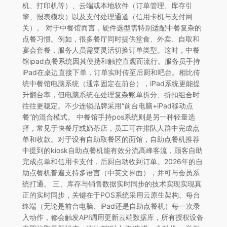
机、打印机等）、云端或本地软件（订单管理、库存引
擎、报表模块）以及支付处理通道（信用卡机与支付网
关）。 对于中餐馆而言，硬件选型需特别适配中餐复杂的
点餐习惯。例如，很多餐厅同时提供堂食、外卖、自取和
宴会套餐，服务人员需要灵活切换订单类型。这时，中餐
馆ipad点餐系统因其便携和触控直观而流行。服务员手持
iPad在桌边直接下单，订单实时传至后厨和吧台。相比传
统中餐馆电脑系统（通常固定在前台），iPad系统更能提
升翻台率，但电脑系统在处理复杂账单拆分、折扣组合时
往往更稳定。不少连锁品牌采用“前台电脑+iPad移动点
餐”的混合模式。 中餐馆手持pos系统则是另一种轻量选
择，常见于快餐厅或奶茶店，员工可在排队人群中完成点
单和收款。对于设有自助取餐区的面馆，自助点餐机推荐
中提到的kiosk自助点餐机能有效分流高峰客流，顾客自助
完成点单和信用卡支付，后厨自动收到订单。2026年的自
助点餐机普遍支持多语言（中英文界面），并可与会员系
统打通。 三、库存与销售数据实时同步的技术实现实现真
正的实时同步，关键在于POS系统采用云原生架构。每台
终端（无论是前台电脑、iPad还是自助点餐机）每一次录
入动作，都会触发API调用更新云端数据库，所有授权设备