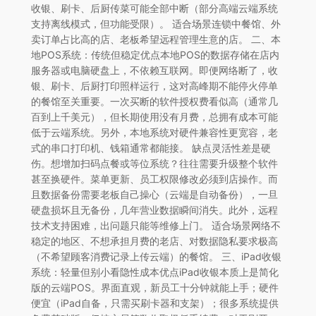
收银、刷卡、后厨传菜可能全部中断（部分高端云端系统
支持离线模式，但功能受限）。 适合场景连锁中餐馆、外
卖订单占比高的店、老板希望远程管理生意的店。 二、本
地POS系统：传统但稳定优点本地POS的数据存储在店内
服务器或电脑硬盘上，不依赖互联网。即便网络断了，收
银、刷卡、后厨打印照样运行，这对高峰期不能停火停单
的餐馆至关重要。一次买断的软件授权费看似高（通常几
百到上千美元），但长期使用没有月费，总拥有成本可能
低于云端系统。另外，本地系统对硬件兼容性更宽容，老
式的串口打印机、钱箱通常都能接。 缺点灵活性差是硬
伤。想增加扫码点餐或等位系统？往往需要升级整个软件
甚至换硬件。菜单更新、员工权限修改必须到店操作。而
且数据备份需要老板自己操心（云端是自动备份），一旦
硬盘损坏且无备份，几年营业数据瞬间消失。此外，远程
技术支持困难，出问题只能等维修上门。 适合场景网络不
稳定的地区、不想承担月费的老店、对数据隐私要求极高
（不希望顾客消费记录上传云端）的餐馆。 三、iPad收银
系统：轻量但别小看隐性成本优点iPad收银本质上是简化
版的云端POS。界面直观，新员工十分钟就能上手；硬件
便宜（iPad自备，只需买刷卡器和支架）；很多系统提供