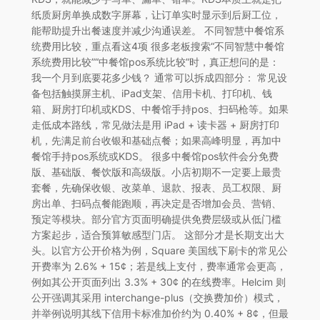
纸质厨房单换成数字屏幕，让订单实时显示到后厨工位，
能帮助提升出餐速度并减少沟通误差。 不同智慧中餐馆系
统费用比较，重点看这4项 很多老板搜索“不同智慧中餐馆
系统费用比较”“中餐馆pos系统比较”时，真正想问的是：
我一个月到底要花多少钱？ 通常可以拆成四部分： 常见设
备包括触摸屏主机、iPad支架、信用卡机、打印机、钱
箱、厨房打印机或KDS、中餐馆手持pos、扫码枪等。如果
走低成本路线，常见做法是用 iPad + 读卡器 + 厨房打印
机，先满足前台收银和基础点餐；如果高峰明显，再加中
餐馆手持pos系统或KDS。 很多中餐馆pos软件会分免费
版、基础版、餐饮版和高级版。小店初期不一定要上最贵
套餐，先确保收银、改菜单、退款、报表、员工权限、厨
房出单、扫码点餐能跑顺，再决定是否增加会员、营销、
预定等模块。部分官方页面明确提供免费层级或从低门槛
方案起步，适合预算敏感型门店。 这部分才是长期支出大
头。以官方公开价格为例，Square 美国线下刷卡的常见公
开费率为 2.6% + 15¢；若是线上支付，费率通常会更高，
例如其公开页面列出 3.3% + 30¢ 的在线费率。Helcim 则
公开强调其采用 interchange-plus（交换费加价）模式，
并举例说明其线下信用卡标准加价约为 0.40% + 8¢，但最