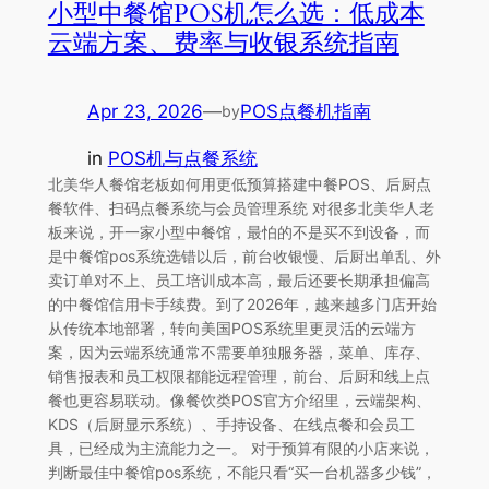
小型中餐馆POS机怎么选：低成本
云端方案、费率与收银系统指南
Apr 23, 2026
—
POS点餐机指南
by
in
POS机与点餐系统
北美华人餐馆老板如何用更低预算搭建中餐POS、后厨点
餐软件、扫码点餐系统与会员管理系统 对很多北美华人老
板来说，开一家小型中餐馆，最怕的不是买不到设备，而
是中餐馆pos系统选错以后，前台收银慢、后厨出单乱、外
卖订单对不上、员工培训成本高，最后还要长期承担偏高
的中餐馆信用卡手续费。到了2026年，越来越多门店开始
从传统本地部署，转向美国POS系统里更灵活的云端方
案，因为云端系统通常不需要单独服务器，菜单、库存、
销售报表和员工权限都能远程管理，前台、后厨和线上点
餐也更容易联动。像餐饮类POS官方介绍里，云端架构、
KDS（后厨显示系统）、手持设备、在线点餐和会员工
具，已经成为主流能力之一。 对于预算有限的小店来说，
判断最佳中餐馆pos系统，不能只看“买一台机器多少钱”，