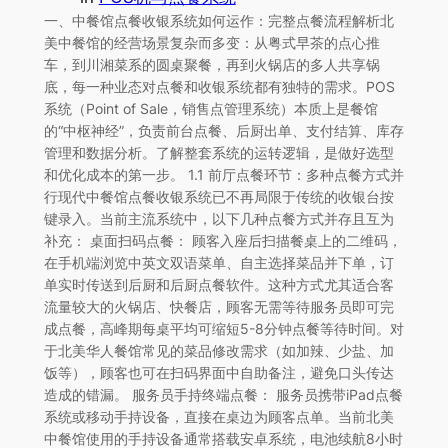
一、中餐馆点餐收银系统如何运作：完整点餐流程解析北
美中餐馆的经营场景复杂而多变：从粤式早茶的点心推
车，到川湘菜系的圆桌聚餐，再到火锅店的多人共享锅
底，每一种业态对点餐和收银系统都有独特的需求。POS
系统（Point of Sale，销售点管理系统）本质上是餐馆
的“中枢神经”，负责前台点餐、后厨出单、支付结算、库存
管理和数据分析。了解整套系统的运转逻辑，是做好选型
和优化成本的第一步。 1.1 前厅点餐环节：多种点餐方式并
行现代中餐馆点餐收银系统已不再局限于传统的收银台按
键录入。当前主流系统中，以下几种点餐方式并存且互为
补充： 桌面扫码点餐： 顾客入座后扫描餐桌上的二维码，
在手机端浏览中英文双语菜单、自主选择菜品并下单，订
单实时传送到后厨和后厨点餐软件。这种方式尤其适合客
流量较大的火锅店、快餐店，顾客无需等待服务员即可完
成点餐，高峰期每桌平均可缩短5-8分钟点餐等待时间。对
于北美华人餐馆常见的菜品修改需求（如加辣、少盐、加
饭等），顾客也可在扫码界面中自助备注，避免口头传达
造成的错漏。 服务员手持终端点餐： 服务员携带iPad点餐
系统或移动手持设备，直接在桌边为顾客点单。当前北美
中餐馆使用的手持设备通常搭载安卓系统，电池续航8小时