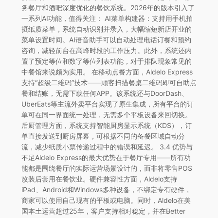
务餐厅和酒吧深度优化的餐饮系统。2026年的版本引入了
一系列AI功能，值得关注： AI菜单构建器：支持用手机拍
摄纸质菜单，系统自动识别并录入，大幅缩短新店开业的
菜单设置时间。AI语音助手可以自动处理电话订餐和预约
咨询，减轻前台在高峰时段的工作压力。此外，系统还内
置了预定等位和数字等位列表功能，对于排队现象常见的
中餐馆来说颇为实用。 在移动点餐方面，Aldelo Express
支持“超级二维码”技术——顾客扫描餐桌二维码即可自助点
餐和结账，无需下载任何APP。该系统还与DoorDash、
UberEats等主流外卖平台实现了原生集成，所有平台的订
单可在同一界面统一处理，无需多个平板设备来回切换。
后厨管理方面，系统支持智能厨房显示系统（KDS），订
单直接发送到厨房屏幕，可根据不同的备餐区域自动分
流，减少纸质小票传递过程中的错误和延迟。 3.4 优势与
不足Aldelo Express的最大优势在于餐厅专用——所有功
能都是围绕餐厅的实际运营场景设计的，而非将零售POS
改装后套用在餐饮业。硬件兼容性方面，Aldelo支持
iPad、Android和Windows多种设备，不绑定专有硬件，
商家可以使用自己现有的平板或电脑。同时，Aldelo在美
国本土运营超过25年，客户支持相对稳定，并在Better