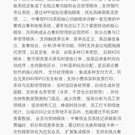
银系统还集成了在线点餐功能和会员管理模块，支持预约
等位系统，通过APP或短信通知顾客，优化高峰期客流管
理。 二、中餐馆POS系统核心功能模块详解一套完整的中
餐馆点餐和收银系统，通常包含以下几个紧密联动的核心
模块，共同构成从点餐到管理的运营闭环： 前台点餐与订
单管理模块： 支持触摸屏点单、菜单自定义、菜品修改备
注、套餐组合、分单/并单等功能。同时支持桌位地图拖拽
式管理，以及堂食、外卖、自取多种订单类型。 后厨KDS
模块： 数字厨房显示屏实时接收订单，按菜品准备时间自
动排序，支持颜色区分、计时器和站别分配，是后厨点餐
软件的核心组件。 支付处理模块： 集成多种支付方式，符
合北美EMV和PCI安全标准，支持小费添加和发票打印。
库存与后勤管理模块： 实时追踪食材用量，自动生成补货
提醒。支持多仓库管理（冷库、干货仓分别管理），并结
合销售数据预测热门菜品，减少浪费。 报表分析与员工管
理模块： 提供销售汇总、峰值时段分析、员工打卡和绩效
统计。云端访问让业主即使不在店内，也能通过手机实时
查看数据。 会员与营销模块： 中餐馆会员系统记录顾客消
费偏好、积分和优惠券发放，通过积分兑换和储值卡将一
次性顾客转化为忠实会员。 扩展集成模块： 支持在线点餐