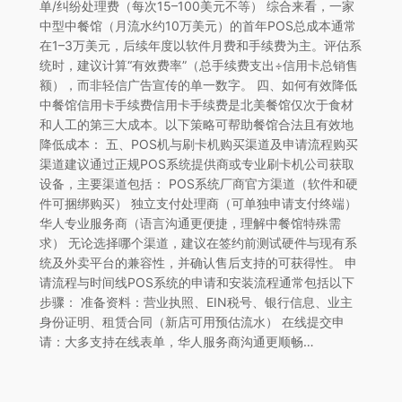
单/纠纷处理费（每次15–100美元不等） 综合来看，一家
中型中餐馆（月流水约10万美元）的首年POS总成本通常
在1–3万美元，后续年度以软件月费和手续费为主。评估系
统时，建议计算“有效费率”（总手续费支出÷信用卡总销售
额），而非轻信广告宣传的单一数字。 四、如何有效降低
中餐馆信用卡手续费信用卡手续费是北美餐馆仅次于食材
和人工的第三大成本。以下策略可帮助餐馆合法且有效地
降低成本： 五、POS机与刷卡机购买渠道及申请流程购买
渠道建议通过正规POS系统提供商或专业刷卡机公司获取
设备，主要渠道包括： POS系统厂商官方渠道（软件和硬
件可捆绑购买） 独立支付处理商（可单独申请支付终端）
华人专业服务商（语言沟通更便捷，理解中餐馆特殊需
求） 无论选择哪个渠道，建议在签约前测试硬件与现有系
统及外卖平台的兼容性，并确认售后支持的可获得性。 申
请流程与时间线POS系统的申请和安装流程通常包括以下
步骤： 准备资料：营业执照、EIN税号、银行信息、业主
身份证明、租赁合同（新店可用预估流水） 在线提交申
请：大多支持在线表单，华人服务商沟通更顺畅…