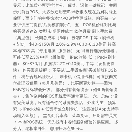
显示：比纸质小票更抗油污。 催菜、退菜一键标记，并同
步到前台POS。大多数通用型iPad收银系统在后厨功能上
偏弱，而专门的中餐馆本地POS往往更成熟。购买前一定
要求供应商提供“后厨模拟演示”。 五、POS机价格对比与
购买渠道建议 类型 初期硬件成本 软件月费 刷卡手续费
（典型值） 长期总成本（5年） 云端POS 中等（刷卡机
+支架） $40-$150/月 2.6%-2.9%+0.10-0.30美元 较高
本地POS 高（专用电脑+服务器） 无 可自行选择处理器，
可能低至2.3% 中等（维修费） iPad收银 低（iPad+刷卡
器） $0-$70/月 多捆绑2.7%+0.10美元 中等（设备更换
快） 购买渠道提醒： 不要从“二手设备商”买破解版POS软
件，税务合规风险极大。 刷卡机（信用卡机）可直接向支
付处理器租用（每月几美元），比买断更划算——因为
EMV芯片标准会升级。 部分州有餐馆协会（如亚裔餐馆协
会），集体谈判的POS系统费率通常更低。 六、总结：没
有完美系统，只有适合你的系统夫妻店、外卖为主、预算
紧 → iPad收银 + 低费率独立刷卡机（注意确认App支持手
动输入金额）。 堂食翻台率高、菜单复杂、后厨需中英文
→ 本地POS系统，优先找有中餐馆服务经验的供应商。 多
分店、老板常外出、想用扫码点餐 →…