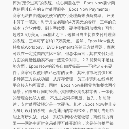
评为“定价过高”的系统。核心问题在于：Epos Now要求商
家使用其自有的支付处理服务（Epos Now Payments），
商家无法自由选择更便宜的支付处理商来协商费率。 评测
中算了一笔账：对于月交易额约4万美元的餐厅，三年的总
成本（含软件费、刷卡手续费、硬件费和附加模块）可能
超过3.5万美元，而相比之下，选择可自由切换支付处理商
的系统，三年可节省约1.7万美元。 当然，Epos Now也支
持集成Worldpay、EVO Payments等第三方处理器，商家
可以在一定范围内货比三家。但总体而言，其在支付处理
方面的灵活性确实不如一些竞争对手。 2.3 优势与不足优
势方面，Epos Now的设备自由度极高——不绑定专有硬
件，商家可以使用自己已有的设备。其应用市场提供100
多种第三方集成功能，从库存管理、员工排班到在线点餐
平台接入均可覆盖。同时，Epos Now兼顾零售和餐饮两个
场景，如果餐厅同时经营小卖部或外卖食材零售，一体化
的管理会比较方便。 不足之处同样明显。首先，如前所
述，支付处理被锁定是一大硬伤。其次，Epos Now并非专
为餐厅设计的系统，而是通用的零售POS，在餐厅专用功
能上有所欠缺。此外，系统对网络依赖较强，离线能力有
限——网络中断时交易处理可能受影响，这是任何餐厅都