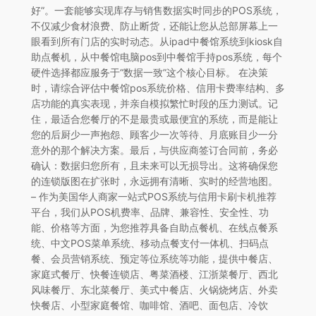
好”。一套能够实现库存与销售数据实时同步的POS系统，
不仅减少食材浪费、防止断货，还能让您从总部屏幕上一
眼看到所有门店的实时动态。从ipad中餐馆系统到kiosk自
助点餐机，从中餐馆电脑pos到中餐馆手持pos系统，每个
硬件选择都应服务于“数据一致”这个核心目标。 在决策
时，请综合评估中餐馆pos系统价格、信用卡费率结构、多
店功能的真实表现，并亲自模拟繁忙时段的压力测试。记
住，最适合您餐厅的不是最贵或最便宜的系统，而是能让
您的后厨少一声抱怨、顾客少一次等待、月底账目少一分
意外的那个解决方案。最后，与供应商签订合同前，务必
确认：数据归您所有，且未来可以无损导出。这将确保您
的连锁版图在扩张时，永远拥有清晰、实时的经营地图。
– 作为美国华人商家一站式POS系统与信用卡刷卡机推荐
平台，我们从POS机费率、品牌、兼容性、安全性、功
能、价格等方面，为您推荐具备自助点餐机、在线点餐系
统、中文POS菜单系统、移动点餐支付一体机、扫码点
餐、会员营销系统、预定等位系统等功能，提供中餐店、
家庭式餐厅、快餐连锁店、粤菜酒楼、江浙菜餐厅、西北
风味餐厅、东北菜餐厅、美式中餐店、火锅烧烤店、外卖
快餐店、小型家庭餐馆、咖啡馆、酒吧、面包店、冷饮