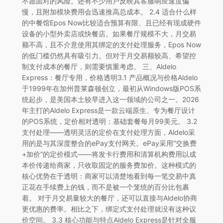
不愿面对的风险。还有不少用户反映其客服响应速度偏
慢，且附加模块费用会迅速推高总成本。 2.4 适合什么样
的中餐馆Epos Now比较适合预算有限、且已经有现成硬件
设备的小型外卖店或快餐店。如果餐厅规模不大，月交易
额不高，且不介意使用其绑定的支付处理服务，Epos Now
的低门槛仍然具有吸引力。但对于月交易额较高、希望控
制支付成本的餐厅，则需要慎重考虑。 三、Aldelo
Express：餐厅专用，价格透明3.1 产品概况与价格Aldelo
于1999年在加州普莱森顿创立，最初从Windows版POS系
统起步，是美国本土较早进入这一领域的公司之一。2026
年主打的Aldelo Express是一款云端原生、专为餐厅设计
的POS系统，定价相对透明：基础套餐每月99美元。 3.2
支付处理——透明灵活的定价在支付处理方面，Aldelo采
用的是与其深度整合的ePay支付网关。ePay采用“交换费
+加价”的定价模式——将发卡行费用和清算机构费用以成
本价传递给商家，只收取固定的服务费加价。这种模式的
核心优势在于透明：商家可以清楚地看到每一笔交易中真
正花在手续费上的钱，而不是被一个笼统的百分比包裹
着。 对于月交易量较大的餐厅，还可以直接与Aldelo协商
更优惠的费率。相比之下，绑定式支付处理就没有这种议
价空间。 3.3 核心功能与特点Aldelo Express是针对全服