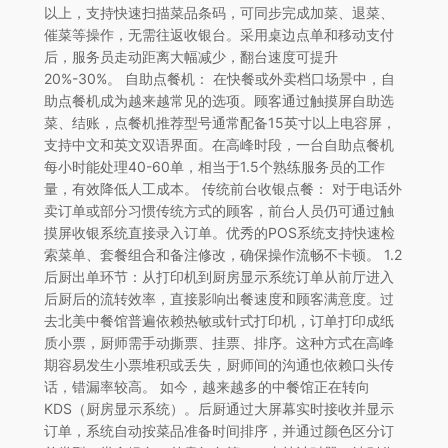
以上，支持快速扫描菜品条码，可同步完成加菜、退菜、
催菜等操作，无需往返收银台。采用桌边点单和移动支付
后，服务员走动距离大幅减少，翻台速度可提升
20%-30%。 自助点餐机： 在快餐或外卖档口场景中，自
助点餐机成为越来越常见的选项。顾客通过触摸屏自助选
菜、结账，点餐机推荐型号通常配备15英寸以上电容屏，
支持中文和英文双语界面。在高峰时段，一台自助点餐机
每小时能处理40-60单，相当于1.5个熟练服务员的工作
量，有效降低人工成本。 传统前台收银点餐： 对于电话外
卖订单或部分习惯传统方式的顾客，前台人员仍可通过触
摸屏收银系统直接录入订单。优秀的POS系统支持快速检
索菜单、套餐组合和备注修改，确保操作流畅不卡顿。 1.2
后厨出单环节：从打印机到厨房显示系统订单从前厅进入
后厨后的流转效率，直接影响出餐速度和顾客满意度。过
去北美中餐馆普遍依赖热敏或针式打印机，订单打印成纸
质小票，厨师需手动撕票、挂票、排序。这种方式在高峰
期容易发生小票堆积或丢失，厨师间的沟通也依赖口头传
话，错漏率较高。 如今，越来越多的中餐馆正在转向
KDS（厨房显示系统）。后厨通过大屏幕实时接收并显示
订单，系统自动按菜品准备时间排序，并通过颜色区分订