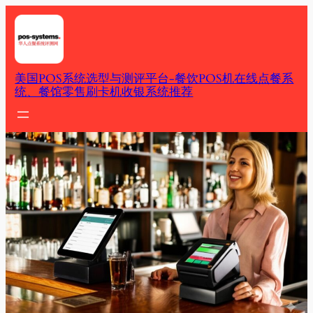
Skip
to
content
美国POS系统选型与测评平台-餐饮POS机在线点餐系
统、餐馆零售刷卡机收银系统推荐