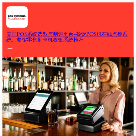
Skip
to
content
美国POS系统选型与测评平台-餐饮POS机在线点餐系
统、餐馆零售刷卡机收银系统推荐