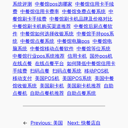
系统评测
中餐馆pos选哪家
中餐馆信用卡手续
费
中餐馆信用卡费率
中餐馆免费点餐系统
中
餐馆刷卡手续费
中餐馆刷卡机品牌及价格对比
中餐馆刷卡机购买渠道推荐
中餐馆后厨点餐软
件
中餐馆如何选择收银系统
中餐馆手持pos系
统
中餐馆点餐系统
中餐馆电脑pos
中餐馆电
脑系统
中餐馆移动点餐软件
中餐馆等位系统
中餐馆行业pos系统推荐
信用卡机
国外pos机
在线点餐
在线点餐平台
如何降低中餐馆信用卡
手续费
扫码点餐
扫码点餐系统
移动POS机
移动支付
美国POS机
美国POS系统
美国中餐
馆收银系统
美国刷卡机
美国刷卡机推荐
自助
点餐机
自助点餐机推荐
自助点餐系统
←
Previous:
美国
Next:
快餐店自