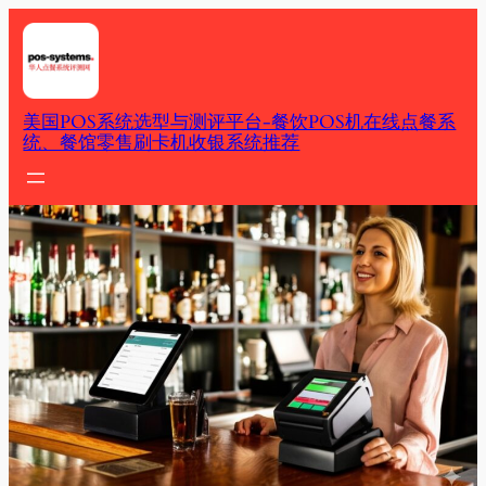
Skip
to
content
美国POS系统选型与测评平台-餐饮POS机在线点餐系
统、餐馆零售刷卡机收银系统推荐