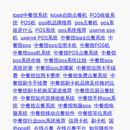
ipad中餐馆系统
kiosk自助点餐机
POS收银系
统
POS机
pos机品牌推荐
pos点餐机
pos系
統是什么
POS系统
pos系统推荐
userve pos
机
userve POS系统
中餐馆ipad点餐系统
中
餐馆pos
中餐馆pos信用卡机
中餐馆POS机
中餐馆pos机系统
中餐馆POS点餐系统
中餐馆
pos系统价格
中餐馆pos系统比较
中餐馆pos
系统评测
中餐馆pos选哪家
中餐馆信用卡手续
费
中餐馆信用卡费率
中餐馆免费点餐系统
中
餐馆刷卡手续费
中餐馆刷卡机品牌及价格对比
中餐馆刷卡机购买渠道推荐
中餐馆后厨点餐软
件
中餐馆如何选择收银系统
中餐馆手持pos系
统
中餐馆点餐系统
中餐馆电脑pos
中餐馆电
脑系统
中餐馆移动点餐软件
中餐馆等位系统
中餐馆行业pos系统推荐
信用卡机
刷卡机
国
外pos机
在线点餐
在线点餐平台
如何降低中