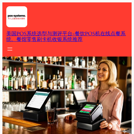
Skip
to
content
美国POS系统选型与测评平台-餐饮POS机在线点餐系
统、餐馆零售刷卡机收银系统推荐