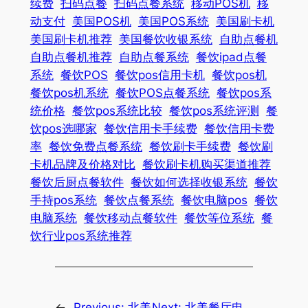
续费
扫码点餐
扫码点餐系统
移动POS机
移
动支付
美国POS机
美国POS系统
美国刷卡机
美国刷卡机推荐
美国餐饮收银系统
自助点餐机
自助点餐机推荐
自助点餐系统
餐饮ipad点餐
系统
餐饮POS
餐饮pos信用卡机
餐饮pos机
餐饮pos机系统
餐饮POS点餐系统
餐饮pos系
统价格
餐饮pos系统比较
餐饮pos系统评测
餐
饮pos选哪家
餐饮信用卡手续费
餐饮信用卡费
率
餐饮免费点餐系统
餐饮刷卡手续费
餐饮刷
卡机品牌及价格对比
餐饮刷卡机购买渠道推荐
餐饮后厨点餐软件
餐饮如何选择收银系统
餐饮
手持pos系统
餐饮点餐系统
餐饮电脑pos
餐饮
电脑系统
餐饮移动点餐软件
餐饮等位系统
餐
饮行业pos系统推荐
←
Previous:
北美
Next:
北美餐厅电