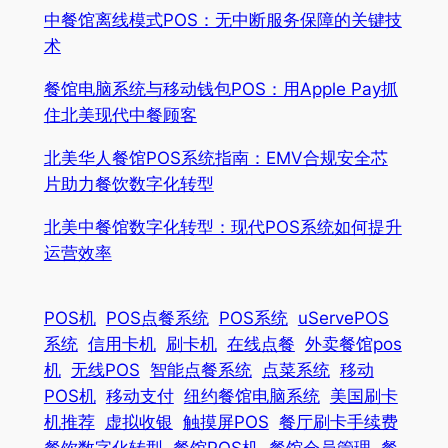
中餐馆离线模式POS：无中断服务保障的关键技
术
餐馆电脑系统与移动钱包POS：用Apple Pay抓
住北美现代中餐顾客
北美华人餐馆POS系统指南：EMV合规安全芯
片助力餐饮数字化转型
北美中餐馆数字化转型：现代POS系统如何提升
运营效率
POS机
POS点餐系统
POS系统
uServePOS
系统
信用卡机
刷卡机
在线点餐
外卖餐馆pos
机
无线POS
智能点餐系统
点菜系统
移动
POS机
移动支付
纽约餐馆电脑系统
美国刷卡
机推荐
虚拟收银
触摸屏POS
餐厅刷卡手续费
餐饮数字化转型
餐馆POS机
餐馆会员管理
餐