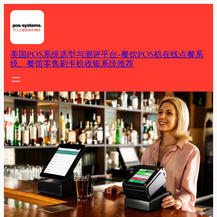
Skip
to
content
美国POS系统选型与测评平台-餐饮POS机在线点餐系
统、餐馆零售刷卡机收银系统推荐