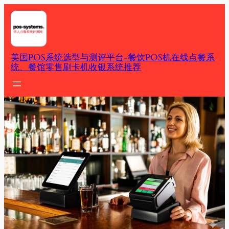
Skip
to
content
美国POS系统选型与测评平台-餐饮POS机在线点餐系
统、餐馆零售刷卡机收银系统推荐