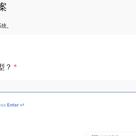
案
系统。
型？
*
ess
Enter ↵