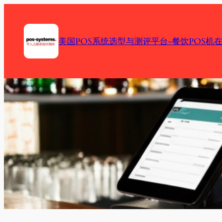
Skip
to
content
美国POS系统选型与测评平台-餐饮POS