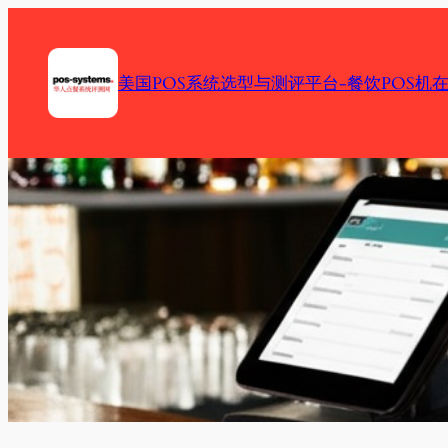
Skip
to
content
美国POS系统选型与测评平台-餐饮POS