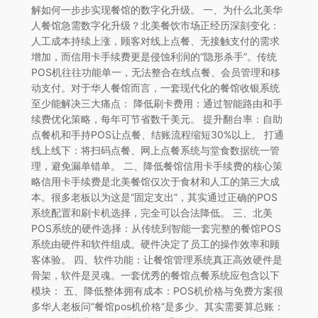
解如何一步步实现餐馆的数字化升级。 一、为什么北美华
人餐馆急需数字化升级？北美餐饮市场正经历深刻变化：
人工成本持续上涨，顾客对线上点餐、无接触支付的需求
增加，而信用卡手续费更是侵蚀利润的“隐形杀手”。传统
POS机往往功能单一，无法整合在线点餐、会员管理和移
动支付。对于华人餐馆而言，一套现代化的餐馆收银系统
至少能解决三大痛点： 降低刷卡费用：通过智能路由和手
续费优化策略，每年可节省数千美元。 提升翻台率：自助
点餐机和手持POS让点餐、结账流程缩短30%以上。 打通
线上线下：将扫码点餐、网上点餐系统与堂食数据统一管
理，避免漏单错单。 二、降低餐馆信用卡手续费的核心策
略信用卡手续费是北美餐馆仅次于食材和人工的第三大成
本。很多老板以为这是“固定支出”，其实通过正确的POS
系统配置和刷卡机选择，完全可以合法降低。 三、北美
POS系统的硬件选择：从传统到智能一套完整的餐馆POS
系统由硬件和软件组成。硬件决定了员工的操作效率和顾
客体验。 四、软件功能：让餐馆管理系统真正高效硬件是
骨架，软件是灵魂。一套优秀的餐馆点餐系统应包含以下
模块： 五、降低整体拥有成本：POS机价格与免费方案很
多华人老板问“餐馆pos机价格”是多少。其实需要算总账：