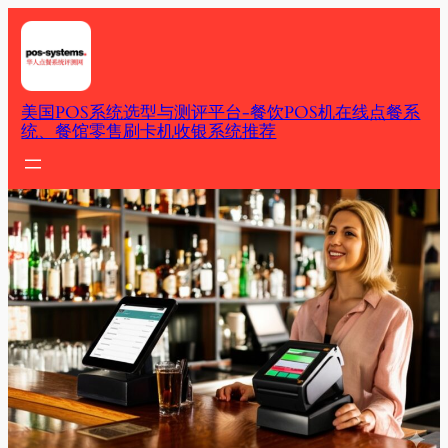
Skip
to
content
美国POS系统选型与测评平台-餐饮POS机在线点餐系
统、餐馆零售刷卡机收银系统推荐