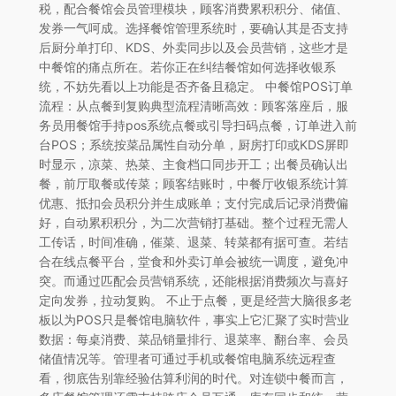
税，配合餐馆会员管理模块，顾客消费累积积分、储值、
发券一气呵成。选择餐馆管理系统时，要确认其是否支持
后厨分单打印、KDS、外卖同步以及会员营销，这些才是
中餐馆的痛点所在。若你正在纠结餐馆如何选择收银系
统，不妨先看以上功能是否齐备且稳定。 中餐馆POS订单
流程：从点餐到复购典型流程清晰高效：顾客落座后，服
务员用餐馆手持pos系统点餐或引导扫码点餐，订单进入前
台POS；系统按菜品属性自动分单，厨房打印或KDS屏即
时显示，凉菜、热菜、主食档口同步开工；出餐员确认出
餐，前厅取餐或传菜；顾客结账时，中餐厅收银系统计算
优惠、抵扣会员积分并生成账单；支付完成后记录消费偏
好，自动累积积分，为二次营销打基础。整个过程无需人
工传话，时间准确，催菜、退菜、转菜都有据可查。若结
合在线点餐平台，堂食和外卖订单会被统一调度，避免冲
突。而通过匹配会员营销系统，还能根据消费频次与喜好
定向发券，拉动复购。 不止于点餐，更是经营大脑很多老
板以为POS只是餐馆电脑软件，事实上它汇聚了实时营业
数据：每桌消费、菜品销量排行、退菜率、翻台率、会员
储值情况等。管理者可通过手机或餐馆电脑系统远程查
看，彻底告别靠经验估算利润的时代。对连锁中餐而言，