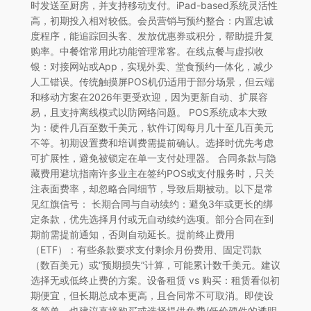
时发送至厨房，并支持移动支付。iPad-based系统灵活性
高，初期投入相对较低。会员营销与预约整合：内置忠诚
度程序，能追踪回头客、发放优惠券或积分，帮助提升复
购率。中餐馆常用此功能管理常客。在线点餐与虚拟收
银：对接网站或App，实现外卖、堂食预约一体化，减少
人工错误。传统触摸屏POS机仍适用于部分场景，但云端
和移动方案在2026年更受欢迎，因为更新自动、扩展容
易，且支持离线模式以防网络问题。 POS系统成本大致
为：硬件几百至数千美元，软件订阅每月几十至几百美元
不等。初期设置费和培训费需提前确认。选择时优先考虑
可扩展性，避免被锁定在单一支付处理器。 合同条款与隐
藏费用避坑指南许多业主在签约POS或支付服务时，只关
注表面费率，却忽略合同细节，导致后期被动。以下是常
见红旗信号： 长期合同与自动续约：避免3年或更长的绑
定条款，优先选择月付或无自动续约选项。部分合同在到
期前需提前通知，否则自动延长。提前终止费用
（ETF）：有些条款要求支付剩余月份费用、固定罚款
（数百美元）或“预期损失”计算，可能累计数千美元。建议
选择无或低终止费的方案。设备租赁 vs 购买：租赁看似初
期便宜，但长期总成本更高，且合同常不可取消。即使设
备简单，也建议直接购买或选择提供免费/低价硬件的透明