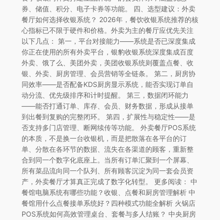
券、储值、积分、电子卡券等功能。 四、选型建议：外卖
餐厅如何选择收银系统？ 2026年，餐饮收银系统推荐的核
心指标已不限于硬件和价格。外卖为主的餐厅应优先关注
以下几点： 第一，平台对接能力——系统是否已深度集成
你正在使用的所有外卖平台，银豹收银系统深度集成百度
外卖、饿了么、美团外卖，美团收银系统则覆盖点餐、收
银、外卖、厨房管理、会员营销等全链条。 第二，厨房协
同效率——是否配备KDS厨房显示系统，能否实现订单自
动分流、优先级排序和计时提醒。 第三，数据闭环能力
——能否打通订单、库存、会员、财务数据，形成从接单
到出餐到复购的完整闭环。 第四，扩展性与稳定性——是
否支持多门店管理、断网续传等功能。 外卖餐厅POS系统
的本质，不是换一台收银机，而是把散落在各平台的订
单、分散在各环节的数据、流失在各渠道的顾客，重新整
合到同一个数字化底座上。当所有订单汇聚到一个屏幕、
所有菜品流向同一个队列、所有顾客沉淀为同一套会员资
产，外卖餐厅才算真正完成了数字化转型。 更多阅读： 中
餐馆电脑系统有哪些功能？收银、点餐和厨房管理解析 中
餐馆用什么点餐接单系统好？四种模式功能全解析 火锅店
POS系统如何高效管理桌台、套餐与多人结账？ 中央厨房