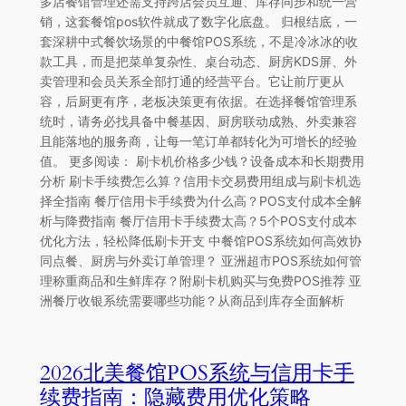
多店餐馆管理还需支持跨店会员互通、库存同步和统一营
销，这套餐馆pos软件就成了数字化底盘。 归根结底，一
套深耕中式餐饮场景的中餐馆POS系统，不是冷冰冰的收
款工具，而是把菜单复杂性、桌台动态、厨房KDS屏、外
卖管理和会员关系全部打通的经营平台。它让前厅更从
容，后厨更有序，老板决策更有依据。在选择餐馆管理系
统时，请务必找具备中餐基因、厨房联动成熟、外卖兼容
且能落地的服务商，让每一笔订单都转化为可增长的经验
值。 更多阅读： 刷卡机价格多少钱？设备成本和长期费用
分析 刷卡手续费怎么算？信用卡交易费用组成与刷卡机选
择全指南 餐厅信用卡手续费为什么高？POS支付成本全解
析与降费指南 餐厅信用卡手续费太高？5个POS支付成本
优化方法，轻松降低刷卡开支 中餐馆POS系统如何高效协
同点餐、厨房与外卖订单管理？ 亚洲超市POS系统如何管
理称重商品和生鲜库存？附刷卡机购买与免费POS推荐 亚
洲餐厅收银系统需要哪些功能？从商品到库存全面解析
2026北美餐馆POS系统与信用卡手
续费指南：隐藏费用优化策略