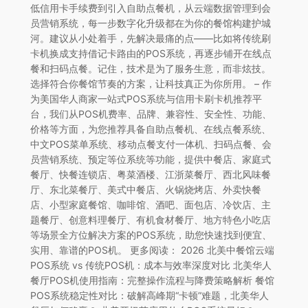
低信用卡手续费到引入自助点餐机，从云端数据管理到会
员营销系统，每一步数字化升级都在为你的餐馆构建护城
河。建议从小处着手，先解决最痛的点——比如将传统刷
卡机换成支持借记卡路由的POS系统，再逐步铺开在线点
餐和扫码点餐。记住，技术是为了服务生意，而非炫技。
选择符合你餐馆节奏的方案，让科技真正为你所用。 – 作
为美国华人商家一站式POS系统与信用卡刷卡机推荐平
台，我们从POS机费率、品牌、兼容性、安全性、功能、
价格等方面，为您推荐具备自助点餐机、在线点餐系统、
中文POS菜单系统、移动点餐支付一体机、扫码点餐、会
员营销系统、预定等位系统等功能，提供中餐店、家庭式
餐厅、快餐连锁店、粤菜酒楼、江浙菜餐厅、西北风味餐
厅、东北菜餐厅、美式中餐店、火锅烧烤店、外卖快餐
店、小型家庭餐馆、咖啡馆、酒吧、面包店、冷饮店、主
题餐厅、创意料理餐厅、有机食材餐厅、地方特色小吃店
等场景全方位解决方案的POS系统，助您快速找到便宜、
实用、靠谱的POS机。 更多阅读： 2026 北美中餐馆云端
POS系统 vs 传统POS机：成本与效率深度对比 北美华人
餐厅POS机使用指南：完整操作流程与降费策略解析 餐馆
POS系统稳定性对比：破解高峰期“卡顿”难题，北美华人