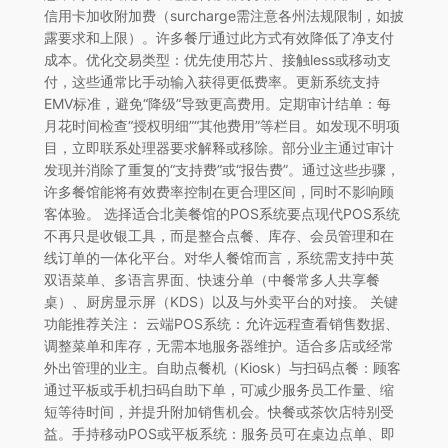
信用卡加收附加费（surcharge需注意各州法规限制，如披
露要求和上限）。许多餐厅通过此方式有效降低了净支付
成本。优化交易类型：优先使用芯片、接触less或移动支
付，这些通常比手动输入获得更低费率。更新系统支持
EMV标准，避免“降级”导致更高费用。定期审计结单：每
月花时间检查“授权明细”“其他费用”等栏目。如发现不明项
目，立即联系处理器要求解释或移除。部分业主通过审计
发现并消除了重复的“支持费”或“报告费”。通过这些步骤，
许多餐馆能将有效费率控制在更合理区间，同时不影响顾
客体验。 选择适合北美餐馆的POS系统要点现代POS系统
不再只是收银工具，而是整合点餐、库存、会员管理和在
线订单的一体化平台。对华人餐馆而言，系统需支持中英
双语菜单、多语言界面、快速分单（中餐常多人共享餐
桌）、厨房显示屏（KDS）以及与外卖平台的对接。 关键
功能推荐关注： 云端POS系统：允许远程查看销售数据、
调整菜单和库存，无需本地服务器维护。适合多店或经常
外出管理的业主。自助点餐机（Kiosk）与扫码点餐：顾客
通过平板或手机扫码自助下单，可减少服务员工作量、缩
短等待时间，并提升附加销售机会。快餐或茶饮店特别受
益。手持移动POS或平板系统：服务员可在桌边点单、即