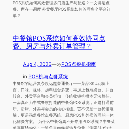
POS系统如何高效管理多门店生产与配送？一文讲透点
餐、库存与调度 外卖餐厅POS系统如何管理多个平台订
单？
中餐馆POS系统如何高效协同点
餐、厨房与外卖订单管理？
Aug 4, 2026
—
POS点餐机指南
by
in
POS机与点餐系统
中餐馆的运营复杂度远超普通餐厅——菜品SKU动辄上
百，口味、规格、加料组合多变，再加上包厢桌台、并台
转台、外卖平台和会员折扣，传统收银机根本无法胜任。
一套真正为中式餐饮打造的中餐馆POS系统，正是打通前
厅、后厨、外卖与会员的核心枢纽。它不仅是一台餐馆电
脑，更是涵盖餐馆点餐系统、厨房POS和外卖管理的一体
化解决方案。 为什么中餐馆离不开专用POS系统？中餐菜
单高度结构化：一道鱼香肉丝就涉及份量（例牌/中份/大