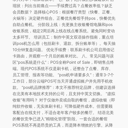
现状：列出当前痛点——手续费过高？点餐效率低？缺乏
会员数据？ 选择核心POS：根据餐厅类型（快餐、正餐、
火锅等）决定硬件组合。正餐优先餐馆手持pos，快餐优先
自助点餐机。 分阶段上线：先更换主收银餐馆电脑和pos
收银系统，稳定2周后再上线在线点餐系统。避免同时变动
太多环节。 培训员工：制作中英文双语操作指南，重点培
训pos机怎么用（包括刷卡、退款、拆分账单等）。每天抽
10分钟复盘问题。 优化手续费：联系刷卡机公司启用借记
卡路由，并观察一个月后的账单对比。 八、常见问题与误
区“pos系統是什么”：POS全称Point of Sale，即销售点终
端。现代POS系统不仅是刷卡机，还整合了点餐、库存、
员工管理、报表等功能。 “pos机申请要多久”：通常3-7个
工作日，部分云端POS可当天开通虚拟账户并先用手机收
款。 “pos机品牌推荐”：本文不推荐特定品牌，但建议选择
在北美有本地技术支持的公司，且支持中英文切换。 “虚拟
收银”有用吗？ 对于仅做外卖或自取的餐馆，虚拟收银（即
纯软件收银，无实体刷卡机）可降低硬件成本。但需要顾
客配合在线支付，不适合老年客户较多的餐厅。 结语北美
的餐饮竞争已进入“精细化管理”阶段。一套合适的餐馆
POS系统不再是昂贵的工具，而是降本增效的引擎。从降