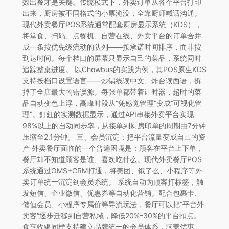
效出餐才是关键。传统模式下，外卖订单从各个平台打印
出来，厨房被不同格式的小票淹没，全靠厨师喊话沟通。
现代外卖餐厅POS系统通常配套厨房显示系统（KDS），
将堂食、扫码、点餐机、自营在线、外卖平台的订单合并
成一条按优先级流动的队列——按承诺时间排序，而非按
到达时间。每个档口的屏幕只显示自己的菜品，系统同时
追踪整桌进度。 以Chowbus的实践为例，其POS原生KDS
支持按档口设置语言——炒锅线读中文、炸台读西语，拆
掉了全店最大的错误源。每张单都带着计时器，超时的菜
品自动变色上浮，高峰时段从“凭感觉管理”变成“可视化管
理”。釘釭的实测数据显示，通过API串接外卖平台实现
98%以上的自动同步率，从接单到厨房印单的周期由7分钟
压缩至2.1分钟。 三、会员沉淀：把平台流量变成自己的资
产 外卖餐厅面临的一个普遍困境是：顾客在平台上下单，
餐厅却不知道顾客是谁、喜欢吃什么。现代外卖餐厅POS
系统通过OMS+CRM打通，将美团、饿了么、小程序等外
卖订单统一沉淀到会员系统。 系统自动为顾客打标签，触
发短信、企业微信、优惠券等自动化营销。配合包裹卡、
储值会员、小程序专属价等导流玩法，餐厅可以把“平台外
卖客”逐步迁移到自营私域，降低20%–30%的平台扣点。
食亨收银同样支持建立品牌统一的会员体系，涵盖优惠