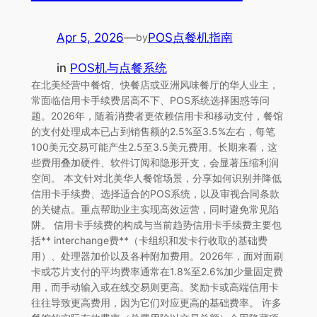
Apr 5, 2026
—
POS点餐机指南
by
in
POS机与点餐系统
在北美经营中餐馆、快餐店或亚洲风味餐厅的华人业主，
常面临信用卡手续费居高不下、POS系统选择困惑等问
题。2026年，随着消费者更依赖信用卡和移动支付，餐馆
的支付处理成本已占到销售额的2.5%至3.5%左右，每笔
100美元交易可能产生2.5至3.5美元费用。长期来看，这
些费用叠加硬件、软件订阅和隐形开支，会显著压缩利润
空间。 本文针对北美华人餐馆场景，分享如何识别并降低
信用卡手续费、选择适合的POS系统，以及审视合同条款
的关键点。重点帮助业主实现高效运营，同时避免常见陷
阱。 信用卡手续费的构成与当前趋势信用卡手续费主要包
括** interchange费**（卡组织和发卡行收取的基础费
用）、处理器加价以及各种附加费用。2026年，面对面刷
卡或芯片支付的平均费率通常在1.8%至2.6%加少量固定费
用，而手动输入或在线交易则更高。奖励卡或高端信用卡
往往导致更高费用，因为它们对应更高的基础费率。 许多