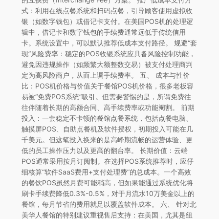
式：利用在线点餐系统和扫码点餐，引导顾客使用虚拟收
银（如数字钱包）或借记卡支付。在美国POS机的处理逻
辑中，借记卡和数字钱包的手续费通常远低于传统信用
卡。系统设置中，可以默认推荐低成本支付路径。 规避“套
现”风险费率：稳定的POS收银系统应具备风险控制功能，
避免因违规操作（如频繁大额整数交易）被支付处理商判
定为高风险商户，从而上调手续费率。 五、 成本与性价
比：POS机价格与价值关于餐馆POS机价格，很多老板容
易被“免费POS系统”吸引。但需要警惕的是，所谓免费往
往伴随着长期的高额合同、高手续费率或功能阉割。 前期
投入：一套稳定不卡顿的餐馆点餐系统，包括点餐电脑、
触摸屏POS、自助点餐机及软件授权，初期投入可能在几
千美元。但这笔投入换来的是高峰期流畅的运营体验、更
低的员工操作压力以及更高的翻台率。 长期价值：云端
POS通常采用按月订阅制。在选择POS系统推荐时，应仔
细核算“软件SaaS费用+支付处理费”的总成本。一个高效
的餐饮POS虽然月费可能稍高，但如果能通过系统优化将
刷卡手续费降低0.3%-0.5%，对于月流水10万美金以上的
餐馆，每月节省的费用就足以覆盖软件成本。 六、 针对北
美华人餐馆的特别建议重视售后支持：在美国，尤其是纽