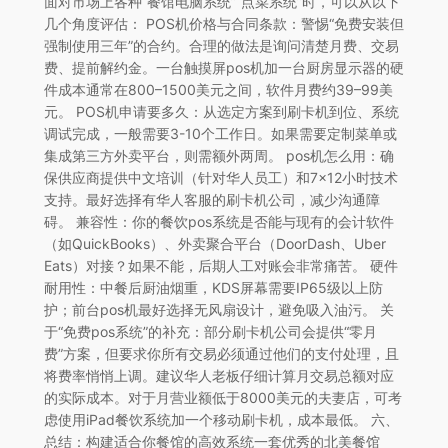
面对市场上各种“餐馆电脑系统”“点菜系统”时，可以从以下
几个角度评估： POS机价格与合同条款：警惕“免费安装但
强制使用三年”的合约。合理的做法是询问清楚月费、交易
费、提前解约金。一台触摸屏pos机加一台厨房显示器的硬
件成本通常在800–1500美元之间，软件月费约39–99美
元。 POS机申请要多久：从选定方案到刷卡机到位、系统
调试完成，一般需要3-10个工作日。如果需要定制菜单或
集成第三方外卖平台，则需额外两周。 pos机怎么用：确
保供应商提供中文培训（针对华人员工）和7×12小时技术
支持。最好选择有华人客服的刷卡机公司，减少沟通障
碍。 兼容性：你的餐饮pos系统是否能与现有的会计软件
（如QuickBooks）、外卖聚合平台（DoorDash、Uber
Eats）对接？如果不能，后期人工对账会非常痛苦。 硬件
耐用性：中餐后厨油烟重，KDS屏幕需要IP65级以上防
护；前台pos机最好选择无风扇设计，避免吸入油污。 关
于“免费pos系统”的补充：部分刷卡机公司会提供“零月
费”方案，但要求你所有交易必须通过他们的支付处理，且
将费率悄悄上调。建议华人老板仔细计算月交易总额对应
的实际成本。对于月营业额低于8000美元的夫妻店，可考
虑使用iPad餐饮系统加一个移动刷卡机，成本最低。 六、
总结：构建适合你餐馆的高效系统一套优秀的北美餐馆