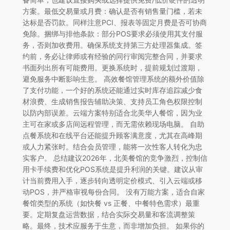
方案。最低交易量或月费：确认是否有销售量门槛，若未
达标是否罚款。同样注意PCI、报表等固定月费是否可协商
免除。捆绑与排他条款：部分POS要求必须使用其支付服
务，否则加收费用。确保系统支持第三方处理器集成。签
约前，务必让律师或有经验的同行审阅完整合同，并要求
书面列出所有可能费用。更换系统时，提前规划过渡期，
避免服务中断影响生意。 高效餐馆管理系统的额外价值除
了支付功能，一个好的系统还能通过实时库存追踪减少食
材浪费、生成销售报告辅助决策、支持员工角色权限控制
以防内部误差。云端方案特别适合北美华人餐馆，因为业
主可在家或多店间远程管理，而无需依赖现场电脑。 自助
点餐系统和在线平台还能提升顾客满意度，尤其在高峰期
或人力紧张时。结合会员管理，能将一次性客人转化为忠
实客户。 总结建议2026年，北美餐馆的竞争激烈，控制信
用卡手续费和优化POS系统是提升利润的关键。建议从审
计当前费用入手，逐步转向透明定价模式、引入云端或移
动POS，并严格审视每份合同。 没有万能方案，适合自家
餐馆类型的系统（如快餐 vs 正餐、中餐特色需求）最重
要。定期复盘运营数据，结合实际交易量和客流调整策
略。最终，技术应服务于生意，而非增加负担。 如果你的