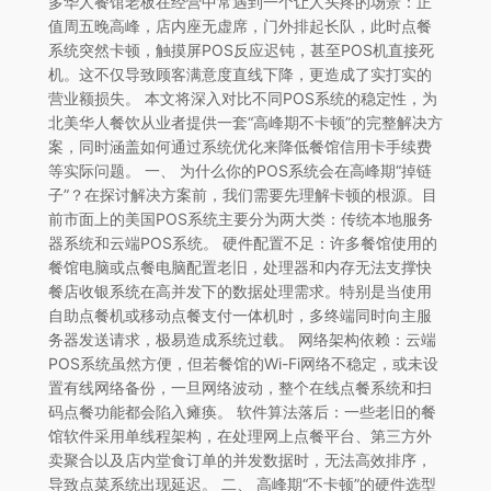
多华人餐馆老板在经营中常遇到一个让人头疼的场景：正
值周五晚高峰，店内座无虚席，门外排起长队，此时点餐
系统突然卡顿，触摸屏POS反应迟钝，甚至POS机直接死
机。这不仅导致顾客满意度直线下降，更造成了实打实的
营业额损失。 本文将深入对比不同POS系统的稳定性，为
北美华人餐饮从业者提供一套“高峰期不卡顿”的完整解决方
案，同时涵盖如何通过系统优化来降低餐馆信用卡手续费
等实际问题。 一、 为什么你的POS系统会在高峰期“掉链
子”？在探讨解决方案前，我们需要先理解卡顿的根源。目
前市面上的美国POS系统主要分为两大类：传统本地服务
器系统和云端POS系统。 硬件配置不足：许多餐馆使用的
餐馆电脑或点餐电脑配置老旧，处理器和内存无法支撑快
餐店收银系统在高并发下的数据处理需求。特别是当使用
自助点餐机或移动点餐支付一体机时，多终端同时向主服
务器发送请求，极易造成系统过载。 网络架构依赖：云端
POS系统虽然方便，但若餐馆的Wi-Fi网络不稳定，或未设
置有线网络备份，一旦网络波动，整个在线点餐系统和扫
码点餐功能都会陷入瘫痪。 软件算法落后：一些老旧的餐
馆软件采用单线程架构，在处理网上点餐平台、第三方外
卖聚合以及店内堂食订单的并发数据时，无法高效排序，
导致点菜系统出现延迟。 二、 高峰期“不卡顿”的硬件选型