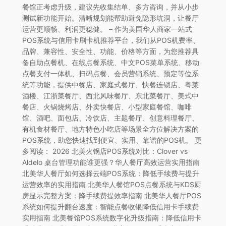
餐馆正考虑升级，建议先收集结单、多方咨询，并从小步
测试新功能开始。清晰规划能帮助避免隐形坑洞，让餐厅
运营更顺畅、利润更稳健。 – 作为美国华人商家一站式
POS系统与信用卡刷卡机推荐平台，我们从POS机费率、
品牌、兼容性、安全性、功能、价格等方面，为您推荐具
备自助点餐机、在线点餐系统、中文POS菜单系统、移动
点餐支付一体机、扫码点餐、会员营销系统、预定等位系
统等功能，提供中餐店、家庭式餐厅、快餐连锁店、粤菜
酒楼、江浙菜餐厅、西北风味餐厅、东北菜餐厅、美式中
餐店、火锅烧烤店、外卖快餐店、小型家庭餐馆、咖啡
馆、酒吧、面包店、冷饮店、主题餐厅、创意料理餐厅、
有机食材餐厅、地方特色小吃店等场景全方位解决方案的
POS系统，助您快速找到便宜、实用、靠谱的POS机。 更
多阅读： 2026 北美火锅店POS系统对比：Clover vs
Aldelo 桌台管理功能谁更强？华人餐厅高效运营实用指南
北美华人餐厅如何选择云端POS系统：降低手续费与提升
运营效率的实用指南 北美华人餐馆POS点餐系统与KDS厨
房显示完整方案：降手续费提效率指南 北美华人餐厅POS
系统如何提升翻台速度：智能点餐收银降低信用卡手续费
实用指南 北美餐馆POS系统数字化升级指南：降低信用卡