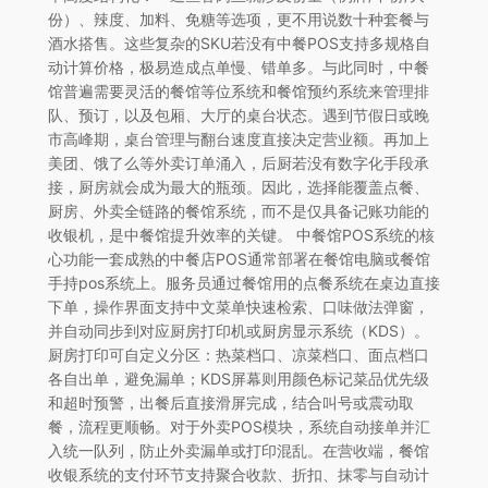
份）、辣度、加料、免糖等选项，更不用说数十种套餐与
酒水搭售。这些复杂的SKU若没有中餐POS支持多规格自
动计算价格，极易造成点单慢、错单多。与此同时，中餐
馆普遍需要灵活的餐馆等位系统和餐馆预约系统来管理排
队、预订，以及包厢、大厅的桌台状态。遇到节假日或晚
市高峰期，桌台管理与翻台速度直接决定营业额。再加上
美团、饿了么等外卖订单涌入，后厨若没有数字化手段承
接，厨房就会成为最大的瓶颈。因此，选择能覆盖点餐、
厨房、外卖全链路的餐馆系统，而不是仅具备记账功能的
收银机，是中餐馆提升效率的关键。 中餐馆POS系统的核
心功能一套成熟的中餐店POS通常部署在餐馆电脑或餐馆
手持pos系统上。服务员通过餐馆用的点餐系统在桌边直接
下单，操作界面支持中文菜单快速检索、口味做法弹窗，
并自动同步到对应厨房打印机或厨房显示系统（KDS）。
厨房打印可自定义分区：热菜档口、凉菜档口、面点档口
各自出单，避免漏单；KDS屏幕则用颜色标记菜品优先级
和超时预警，出餐后直接滑屏完成，结合叫号或震动取
餐，流程更顺畅。对于外卖POS模块，系统自动接单并汇
入统一队列，防止外卖漏单或打印混乱。在营收端，餐馆
收银系统的支付环节支持聚合收款、折扣、抹零与自动计