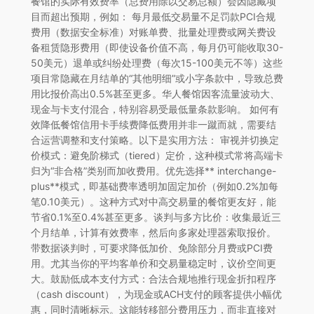
餐馆的实际有效费率（总费用除以交易总额）会因隐藏项
目而超出预期，例如： 每月最低交易量不足罚款PCI合规
费用（数据安全标准）对账单费、批量处理费或网关费设
备租赁隐形费用（即使设备价值不高，每月仍可能收取30-
50美元）退单或纠纷处理费（每次15-100美元不等）这些
项目常隐藏在月结单的“其他明细”或小字条款中，导致总费
用比报价高出0.5%甚至更多。华人餐馆因客流量波动大、
现金与卡支付混合，特别容易受最低量条款影响。 如何有
效降低餐馆信用卡手续费降低费用并非一蹴而就，需要结
合运营调整和支付策略。以下是实用方法： 审视并切换定
价模式：避免阶梯式（tiered）定价，这种模式常将高端卡
归为“非合格”类别而加收费用。优先选择** interchange-
plus**模式，即基础费率透明加固定加价（例如0.2%加每
笔0.10美元）。这种方式对中高交易量的餐馆更友好，能
节省0.1%至0.4%甚至更多。谈判与多方比价：收集最近三
个月结单，计算有效费率，然后向多家处理器索取报价。
带数据谈判时，可要求降低加价、免除部分月费或PCI费
用。尤其当你的平均客单价和交易量稳定时，议价空间更
大。鼓励低成本支付方式：合法合规地推行现金折扣程序
（cash discount），为现金或ACH支付的顾客提供小幅优
惠，同时清晰标示。这能转移部分费用压力，而非直接对