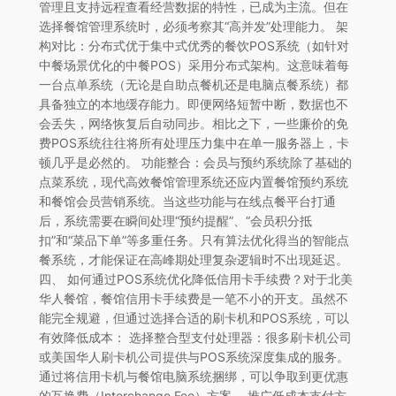
管理且支持远程查看经营数据的特性，已成为主流。但在
选择餐馆管理系统时，必须考察其“高并发”处理能力。 架
构对比：分布式优于集中式优秀的餐饮POS系统（如针对
中餐场景优化的中餐POS）采用分布式架构。这意味着每
一台点单系统（无论是自助点餐机还是电脑点餐系统）都
具备独立的本地缓存能力。即便网络短暂中断，数据也不
会丢失，网络恢复后自动同步。相比之下，一些廉价的免
费POS系统往往将所有处理压力集中在单一服务器上，卡
顿几乎是必然的。 功能整合：会员与预约系统除了基础的
点菜系统，现代高效餐馆管理系统还应内置餐馆预约系统
和餐馆会员营销系统。当这些功能与在线点餐平台打通
后，系统需要在瞬间处理“预约提醒”、“会员积分抵
扣”和“菜品下单”等多重任务。只有算法优化得当的智能点
餐系统，才能保证在高峰期处理复杂逻辑时不出现延迟。
四、 如何通过POS系统优化降低信用卡手续费？对于北美
华人餐馆，餐馆信用卡手续费是一笔不小的开支。虽然不
能完全规避，但通过选择合适的刷卡机和POS系统，可以
有效降低成本： 选择整合型支付处理器：很多刷卡机公司
或美国华人刷卡机公司提供与POS系统深度集成的服务。
通过将信用卡机与餐馆电脑系统捆绑，可以争取到更优惠
的互换费（Interchange Fee）方案。 推广低成本支付方