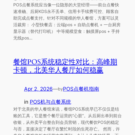
POS点餐系统应当像一位隐形的大堂经理——前台点餐快
速准确、后厨KDS永不丢单、信用卡手续费可控、顾客自
助完成点餐支付。针对不同规模的华人餐馆，方案可以灵
活裁剪： 小型快餐店：云端pos + 自助点餐机 + 一台厨房
显示器（替代打印机） 中等规模堂食：触摸屏pos + 手持
无线pos…
餐馆POS系统稳定性对比：高峰期
卡顿，北美华人餐厅如何稳赢
Apr 2, 2026
—
POS点餐机指南
by
in
POS机与点餐系统
对于北美的华人餐馆来说，餐馆POS系统早已不仅仅是结
账的工具，它是整个餐厅运营的“心脏”。从后厨出单到前台
收银，从外卖平台整合到会员营销，现代餐饮POS的稳定
与否，直接决定了餐厅在繁忙时段的生死存亡。 然而，许