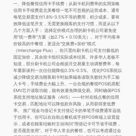
一、降低餐馆信用卡手续费：从刷卡机到费率的实用策略
信用卡手续费是北美餐馆一笔不可忽视的运营成本。通常
每笔交易需支付1.8%–3.5%不等的费用，积少成多。要有
效降低这笔开支，无需更换顾客的支付习惯，而是从以下
几个方面入手： 选择定价模式合理的刷卡机公司避免使
用“统一费率”方案（如2.7% + 0.10美元）。对于平均客单
价较高的中餐馆，更适合“交换费+加价”模式
（Interchange Plus）。你只需向刷卡机公司支付极低的
固定加价，其余按卡组织实际成本结算。许多华人老板不
知道，部分刷卡机公司会根据月交易量主动调整费率，每
年重新谈判一次往往能降低0.3%–0.5%。 优化POS系统以
减少降级交易当顾客刷卡时如果磁条读取失败转为手工输
入卡号，手续费会大幅上升。一台合规的餐馆POS机搭配
EMV芯片读取功能，能有效避免降级交易。同时确保POS
系统支持地址验证服务（AVS）——针对在线点餐的信用
卡交易，匹配地址可以降低欺诈风险，从而获得更低费
率。 推广现金与借记卡支付借记卡的单笔手续费通常远低
于信用卡。你可以在自助点餐机或手持POS终端上设置提
示，或者在顾客结账时主动询问“用借记卡可节省手续费，
是否愿意使用”。对于华人常去的餐馆，也可以考虑通过会