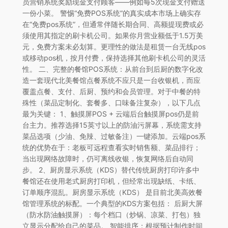
员营销系统奖励现金支付顾客——例如每5次现金支付赠送
一份小菜。 警惕“免费POS系统”的真实成本市场上确实存
在“免费pos系统”，但通常伴随长期合同、高额提现费或必
须使用其指定的刷卡机公司。如果你月营业额低于1.5万美
元，免费方案未必划算。更理性的做法是租赁一台无线pos
或移动pos机，按月付费，保持选择其他刷卡机公司的灵活
性。 二、完整的餐馆POS系统：从前台到后厨的数字化改
造一套现代北美餐馆点餐系统不应只是一台收银机，而应
覆盖点餐、支付、后厨、预约和会员管理。对于中餐的特
殊性（菜品定制化、套餐多、口味备注复杂），以下几点
最为关键： 1、触摸屏POS + 云端后台触摸屏pos仍是前
台主力。推荐选择15英寸以上的防油污屏幕，系统需支持
菜品选项（少油、免辣、过敏备注）一键添加。云端pos系
统的优势在于：老板可远程查看实时销售额、菜品排行；
当出现网络故障时，仍可离线收银，恢复网络后自动同
步。 2、厨房显示系统（KDS）替代传统厨房打印许多中
餐馆还在使用老式厨房打印机，但经常出现缺纸、卡纸、
订单顺序混乱。厨房显示系统（KDS） 是目前北美高效餐
馆管理系统的标配。一个典型的KDS方案包括： 后厨大屏
（防水防油触摸屏）：每个档口（炒锅、凉菜、打包）独
立显示分配给自己的菜品。 智能排序：根据预计制作时间