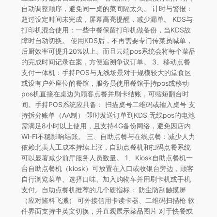
自动调整顺序，避免同一桌的菜间隔太久。 计时与警报：
超过设定时间未完成，屏幕高亮提醒，减少漏单。 KDS与
打印机混合使用：一些中餐保留打印机做备份，当KDS故
障时自动切换。 使用KDS后，不再需要专门传菜员喊单，
后厨效率可提升20%以上。而且云端pos系统会将每个菜品
的完成时间记录在案，方便追溯争议订单。 3、移动点餐
支付一体机：手持POS与无线场景对于规模较大的堂食区
或设有户外座位的餐馆，服务员使用餐馆手持pos或移动
pos机直接在桌边为顾客点餐并刷卡结账，可缩短翻台时
间。手持POS系统应具备： 扫描桌号二维码或输入桌号 支
持拆分账单（AA制） 即时发送订单到KDS 无线pos的电池
需满足8小时以上使用，且支持4G备份网络，避免因店内
Wi-Fi不稳影响结账。 三、自助点餐与在线点餐：减少人力
依赖北美人工成本持续上涨，自助点餐机和扫码点餐系统
可以显著减少前厅服务人员数量。 1、Kiosk自助点餐机一
台自助点餐机（kiosk）可放置在入口或收银台旁边，顾客
自行浏览菜单、选择口味、加入购物车并用刷卡机或手机
支付。自助点餐机推荐的几个硬指标： 防尘防刮触摸屏
（应对酱料飞溅） 可外接信用卡读卡器、二维码扫描枪 软
件界面支持中英文切换，并直观展示菜品图片 对于快餐或