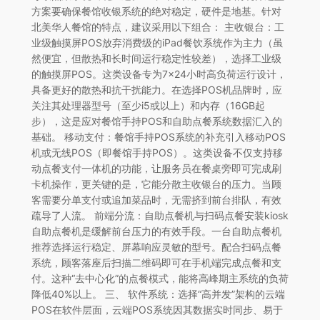
方案要确保餐馆收银系统的绝对稳定，硬件是地基。针对
北美华人餐馆的特点，建议采用以下组合： 主收银台：工
业级触摸屏POS放弃消费级的iPad餐饮系统作为主力（虽
然便宜，但散热和长时间运行稳定性较差），选择工业级
的触摸屏POS。这类设备专为7×24小时高负荷运行设计，
具备更好的散热和抗干扰能力。在选择POS机品牌时，应
关注其处理器型号（至少i5或以上）和内存（16GB起
步），这是应对餐馆手持POS和自助点餐系统数据汇入的
基础。 移动支付：餐馆手持POS系统的补充引入移动POS
机或无线POS（即餐馆手持POS）。这类设备不仅支持移
动点餐支付一体机的功能，让服务员在餐桌旁即可完成刷
卡机操作，更关键的是，它能分散主收银台的压力。当顾
客需要分单支付或追加菜品时，无需挤到前台排队，有效
疏导了人流。 前端分流：自助点餐机与扫码点餐安装kiosk
自助点餐机是缓解前台压力的有效手段。一台自助点餐机
推荐选择运行稳定、屏幕响应灵敏的型号。配合扫码点餐
系统，顾客落座后扫描二维码即可在手机端完成点餐和支
付。这种“去中心化”的点餐模式，能将高峰期主系统的负荷
降低40%以上。 三、 软件系统：选择“高并发”架构的云端
POS在软件层面，云端POS系统因其数据实时同步、易于