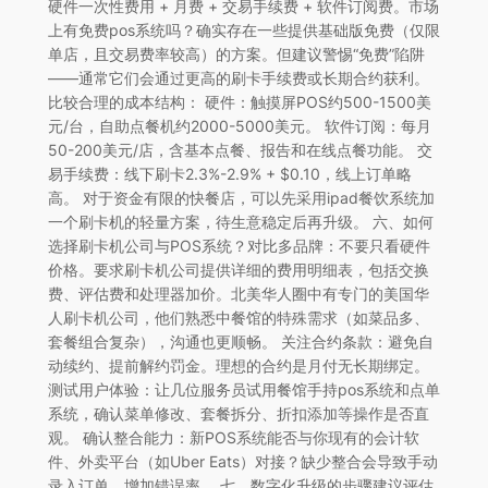
硬件一次性费用 + 月费 + 交易手续费 + 软件订阅费。市场
上有免费pos系统吗？确实存在一些提供基础版免费（仅限
单店，且交易费率较高）的方案。但建议警惕“免费”陷阱
——通常它们会通过更高的刷卡手续费或长期合约获利。
比较合理的成本结构： 硬件：触摸屏POS约500-1500美
元/台，自助点餐机约2000-5000美元。 软件订阅：每月
50-200美元/店，含基本点餐、报告和在线点餐功能。 交
易手续费：线下刷卡2.3%-2.9% + $0.10，线上订单略
高。 对于资金有限的快餐店，可以先采用ipad餐饮系统加
一个刷卡机的轻量方案，待生意稳定后再升级。 六、如何
选择刷卡机公司与POS系统？对比多品牌：不要只看硬件
价格。要求刷卡机公司提供详细的费用明细表，包括交换
费、评估费和处理器加价。北美华人圈中有专门的美国华
人刷卡机公司，他们熟悉中餐馆的特殊需求（如菜品多、
套餐组合复杂），沟通也更顺畅。 关注合约条款：避免自
动续约、提前解约罚金。理想的合约是月付无长期绑定。
测试用户体验：让几位服务员试用餐馆手持pos系统和点单
系统，确认菜单修改、套餐拆分、折扣添加等操作是否直
观。 确认整合能力：新POS系统能否与你现有的会计软
件、外卖平台（如Uber Eats）对接？缺少整合会导致手动
录入订单，增加错误率。 七、数字化升级的步骤建议评估