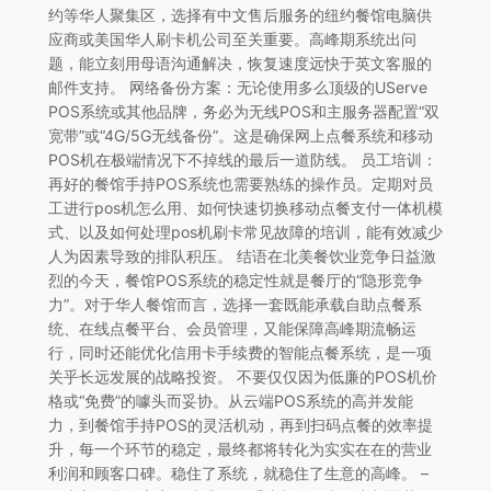
约等华人聚集区，选择有中文售后服务的纽约餐馆电脑供
应商或美国华人刷卡机公司至关重要。高峰期系统出问
题，能立刻用母语沟通解决，恢复速度远快于英文客服的
邮件支持。 网络备份方案：无论使用多么顶级的UServe
POS系统或其他品牌，务必为无线POS和主服务器配置“双
宽带”或“4G/5G无线备份”。这是确保网上点餐系统和移动
POS机在极端情况下不掉线的最后一道防线。 员工培训：
再好的餐馆手持POS系统也需要熟练的操作员。定期对员
工进行pos机怎么用、如何快速切换移动点餐支付一体机模
式、以及如何处理pos机刷卡常见故障的培训，能有效减少
人为因素导致的排队积压。 结语在北美餐饮业竞争日益激
烈的今天，餐馆POS系统的稳定性就是餐厅的“隐形竞争
力”。对于华人餐馆而言，选择一套既能承载自助点餐系
统、在线点餐平台、会员管理，又能保障高峰期流畅运
行，同时还能优化信用卡手续费的智能点餐系统，是一项
关乎长远发展的战略投资。 不要仅仅因为低廉的POS机价
格或“免费”的噱头而妥协。从云端POS系统的高并发能
力，到餐馆手持POS的灵活机动，再到扫码点餐的效率提
升，每一个环节的稳定，最终都将转化为实实在在的营业
利润和顾客口碑。稳住了系统，就稳住了生意的高峰。 –