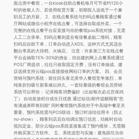
面点类中餐馆，一台kiosk自助点餐机每月可节省约120小
时的收银人力。若使用租赁方案，初期投入远低于一个兼
职员工的月薪。 2、在线点餐系统与扫码点餐顾客通过餐
厅网站或微信小程序在线点餐，可选择自取或外卖。一个
完整的在线点餐平台应直接与你的餐馆pos系统对接，无需
人工二次录单。扫码点餐则是在每张餐桌贴二维码，顾客
扫码后自助下单，订单自动进入KDS。这种方式尤其适合
翻台率高的大排档、火锅店。 注意：许多第三方在线点餐
平台会抽取15%-30%的佣金，但自建的网上点餐系统通过
POS厂商提供，往往只收取固定月费，没有订单抽成。建
议选择支持云端pos直接接收网站订单的方案。 四、会员
营销与预约系统：留住回头客北美华人餐馆竞争激烈，单
纯靠折扣吸引新客难以持久。一套轻量级的餐馆会员营销
系统可以帮你： 记录顾客消费偏好（比如每次必点宫保鸡
丁） 自动发放积分或生日优惠 通过短信/邮件提醒顾客“您
有满减券即将到期” 同时餐馆预约系统对于中高端中餐至关
重要。预约系统需与POS联动：预订时冻结信用卡（防止
no-show），顾客到店后自动调出预订信息，结账时自动
抵扣定金。部分云端pos系统直接集成了预约模块，无需额
外购买第三方软件。 五、系统选型与实施：避免踩坑当你