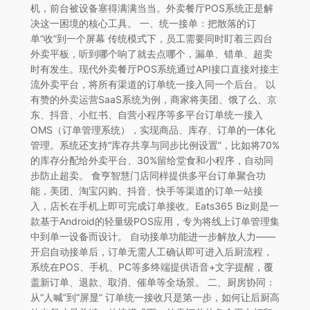
机，前台被设备塞得满满当当。外卖餐厅POS系统正是解
决这一困境的核心工具。 一、统一接单：把散落的订
单“收”到一个屏幕 传统模式下，员工需要同时盯着三四台
外卖平板，听到哪个响了就去点哪个，漏单、错单、超卖
时有发生。现代外卖餐厅POS系统通过API接口直接对接主
流外卖平台，将所有渠道的订单统一接入同一个后台。 以
有赞的外卖运营SaaS系统为例，商家将美团、饿了么、京
东、抖音、小红书、自营小程序等多平台订单统一接入
OMS（订单管理系统），实现商品、库存、订单的一体化
管理。系统还支持“库存共享与同步比例设置”，比如将70%
的库存分配给外卖平台、30%留给堂食和小程序，自动同
步防止超卖。 食亨智慧门店同样提供多平台订单聚合功
能，美团、淘宝闪购、抖音、快手等渠道的订单一站接
入，店长在手机上即可完成订单接收。Eats365 Biz则是一
款基于Android的轻量级POS应用，专为将线上订单管理集
中到单一设备而设计。 自动接单功能进一步解放人力——
开启自动接单后，订单无需人工确认即可进入后厨流程，
系统在POS、手机、PC等多终端提供语音+文字提醒，覆
盖新订单、退款、取消、催单等全场景。 二、厨房协同：
从“人喊”到“屏显” 订单统一接收只是第一步，如何让后厨高