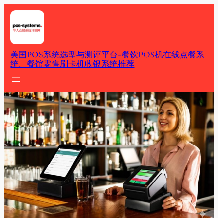
Skip
to
content
美国POS系统选型与测评平台-餐饮POS机在线点餐系
统、餐馆零售刷卡机收银系统推荐