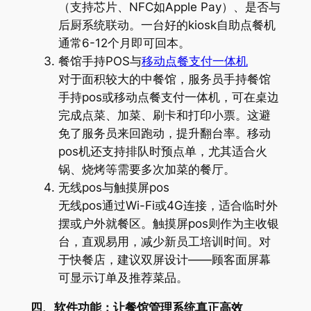
（支持芯片、NFC如Apple Pay）、是否与
后厨系统联动。一台好的kiosk自助点餐机
通常6-12个月即可回本。
餐馆手持POS与
移动点餐支付一体机
对于面积较大的中餐馆，服务员手持餐馆
手持pos或移动点餐支付一体机，可在桌边
完成点菜、加菜、刷卡和打印小票。这避
免了服务员来回跑动，提升翻台率。移动
pos机还支持排队时预点单，尤其适合火
锅、烧烤等需要多次加菜的餐厅。
无线pos与触摸屏pos
无线pos通过Wi-Fi或4G连接，适合临时外
摆或户外就餐区。触摸屏pos则作为主收银
台，直观易用，减少新员工培训时间。对
于快餐店，建议双屏设计——顾客面屏幕
可显示订单及推荐菜品。
四、软件功能：让餐馆管理系统真正高效