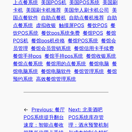
上点餐系统
美国POS机
美国POS系统
美国刷
卡机
美国刷卡机推荐
美国华人刷卡机公司
美
国点餐软件
自助点餐机
自助点餐机推荐
自助
点餐系统
虚拟收银
触摸屏POS
餐饮POS
餐
饮POS系统
餐饮pos系统免费
餐馆POS
餐馆
POS机
餐馆pos机价格
餐馆POS系统
餐馆会
员管理
餐馆会员营销系统
餐馆信用卡手续费
餐馆手持pos
餐馆手持pos系统
餐馆收银系统
餐馆点餐系统
餐馆用的点餐系统
餐馆电脑
餐
馆电脑系统
餐馆电脑软件
餐馆管理系统
餐馆
预约系统
高效餐馆管理系统
←
Previous:
餐厅
Next:
北美酒吧
POS系统提升翻台
POS系统库存管
速度：智能点餐收
理：酒水预警机制