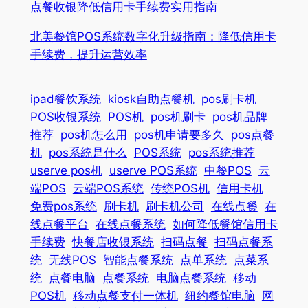
点餐收银降低信用卡手续费实用指南
北美餐馆POS系统数字化升级指南：降低信用卡
手续费，提升运营效率
ipad餐饮系统
kiosk自助点餐机
pos刷卡机
POS收银系统
POS机
pos机刷卡
pos机品牌
推荐
pos机怎么用
pos机申请要多久
pos点餐
机
pos系統是什么
POS系统
pos系统推荐
userve pos机
userve POS系统
中餐POS
云
端POS
云端POS系统
传统POS机
信用卡机
免费pos系统
刷卡机
刷卡机公司
在线点餐
在
线点餐平台
在线点餐系统
如何降低餐馆信用卡
手续费
快餐店收银系统
扫码点餐
扫码点餐系
统
无线POS
智能点餐系统
点单系统
点菜系
统
点餐电脑
点餐系统
电脑点餐系统
移动
POS机
移动点餐支付一体机
纽约餐馆电脑
网