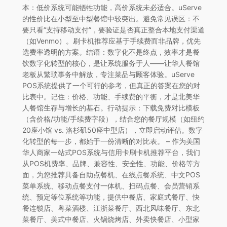
本：低价系统可能牺牲功能，高价系统未必适合。uServe
的性价比在小型至中型餐馆中较突出。避免常见误区：不
要只看“支持移动支付”，要验证是否真正整合本地支付渠道
（如Venmo）。刷卡机推荐应基于手续费而非品牌，优先
选费率透明的方案。结语：数字化不是终点，效率才是餐
饮数字化转型的核心，是让系统服务于人——让华人餐馆
老板从繁琐事务中解放，专注菜品与顾客体验。uServe
POS系统提供了一个可行的参考，但真正的答案在您的对
比表中。记住：价格、功能、手续费的平衡，才是北美华
人餐馆生存与增长的基石。行动提示：下载免费对比模板
（含价格/功能/手续费字段），结合您的餐厅规模（如纽约
20座小馆 vs. 洛杉矶50座中型店），立即启动评估。数字
化转型的每一步，都始于一份清晰的对比表。 – 作为美国
华人商家一站式POS系统与信用卡刷卡机推荐平台，我们
从POS机费率、品牌、兼容性、安全性、功能、价格等方
面，为您推荐具备自助点餐机、在线点餐系统、中文POS
菜单系统、移动点餐支付一体机、扫码点餐、会员营销系
统、预定等位系统等功能，提供中餐店、家庭式餐厅、快
餐连锁店、粤菜酒楼、江浙菜餐厅、西北风味餐厅、东北
菜餐厅、美式中餐店、火锅烧烤店、外卖快餐店、小型家