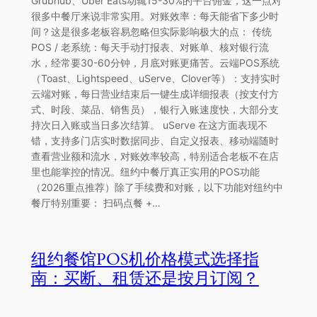
Grubhub、Uber Eats动辄15-30%的平台佣金，这一点对
很多中餐厅来说非常实用。对账效率：每天能省下多少时
间？这是很多老板容易忽略但实际影响极大的点： 传统
POS / 老系统：每天手动打报表、对账单、核对银行流
水，经常要30-60分钟，月底对账更痛苦。云端POS系统
（Toast、Lightspeed、uServe、Clover等）：支持实时
云端对账，每日营业结束后一键生成详细报表（按支付方
式、时段、菜品、销售员），银行入账速度快，大部分支
持次日入账或当日多次结算。 uServe 在这方面表现不
错，支持多门店实时数据同步、自定义报表、移动端随时
查看营业额和流水，对账效率较高，特别适合老板不在店
里也能掌控的情况。纽约中餐厅真正实用的POS功能
（2026重点推荐）除了手续费和对账，以下功能对纽约中
餐厅特别重要： 扫码点餐 +…
纽约餐馆POS机价格模式选择指
南：买断、租赁还是按月订阅？