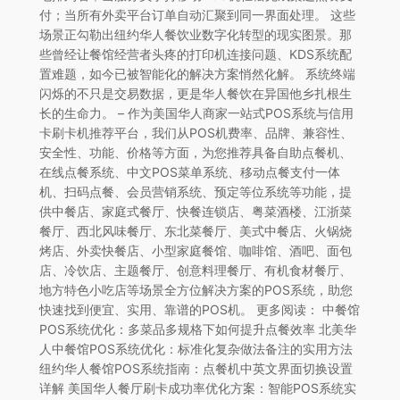
付；当所有外卖平台订单自动汇聚到同一界面处理。 这些
场景正勾勒出纽约华人餐饮业数字化转型的现实图景。那
些曾经让餐馆经营者头疼的打印机连接问题、KDS系统配
置难题，如今已被智能化的解决方案悄然化解。 系统终端
闪烁的不只是交易数据，更是华人餐饮在异国他乡扎根生
长的生命力。 – 作为美国华人商家一站式POS系统与信用
卡刷卡机推荐平台，我们从POS机费率、品牌、兼容性、
安全性、功能、价格等方面，为您推荐具备自助点餐机、
在线点餐系统、中文POS菜单系统、移动点餐支付一体
机、扫码点餐、会员营销系统、预定等位系统等功能，提
供中餐店、家庭式餐厅、快餐连锁店、粤菜酒楼、江浙菜
餐厅、西北风味餐厅、东北菜餐厅、美式中餐店、火锅烧
烤店、外卖快餐店、小型家庭餐馆、咖啡馆、酒吧、面包
店、冷饮店、主题餐厅、创意料理餐厅、有机食材餐厅、
地方特色小吃店等场景全方位解决方案的POS系统，助您
快速找到便宜、实用、靠谱的POS机。 更多阅读： 中餐馆
POS系统优化：多菜品多规格下如何提升点餐效率 北美华
人中餐馆POS系统优化：标准化复杂做法备注的实用方法
纽约华人餐馆POS系统指南：点餐机中英文界面切换设置
详解 美国华人餐厅刷卡成功率优化方案：智能POS系统实