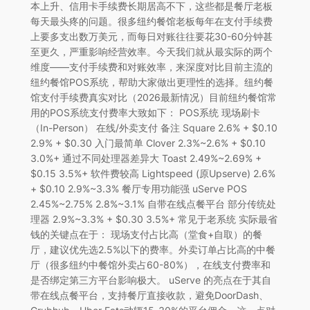
本上升、信用卡手续费长期居高不下，这些都是餐厅老板
每天最头疼的问题。很多纽约餐馆老板每年在支付手续费
上要多支出数万美元，而每日对账往往要花30-60分钟甚
至更久，严重影响经营效率。今天我们就从最实际的两个
维度——支付手续费和对账效率，来深度对比目前主流的
纽约餐馆POS系统，帮助大家做出更理性的选择。纽约餐
馆支付手续费真实对比（2026最新情况）目前纽约餐馆常
用的POS系统支付费率大致如下： POS系统 现场刷卡
（In-Person） 在线/外卖支付 备注 Square 2.6% + $0.10
2.9% + $0.30 入门最简单 Clover 2.3%~2.6% + $0.10
3.0%+ 通过不同处理器差异大 Toast 2.49%~2.69% +
$0.15 3.5%+ 软件费较高 Lightspeed (原Upserve) 2.6%
+ $0.10 2.9%~3.3% 餐厅专用功能强 uServe POS
2.45%~2.75% 2.8%~3.1% 自带在线点餐平台 部分传统处
理器 2.9%~3.3% + $0.30 3.5%+ 常见于老系统 实际最省
钱的关键点在于： 现场支付占比高（堂食+自取）的餐
厅，建议优先选2.5%以下的费率。外卖订单占比高的中餐
厅（很多纽约中餐馆外卖占60-80%），在线支付费率和
是否绑定第三方平台影响极大。 uServe 的亮点在于其自
带在线点餐平台，支持餐厅直接收款，避免DoorDash、