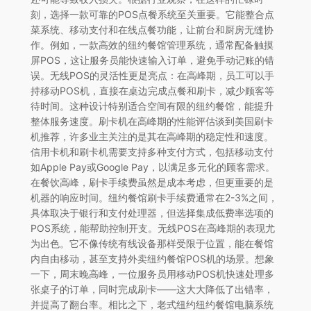
刻，选择一款可靠的POS点餐系统至关重要。它能整合点
菜系统、移动支付和在线点餐功能，让前台和厨房无缝协
作。例如，一款高效的纽约餐馆管理系统，通常配备触摸
屏POS，这让服务员能快速输入订单，避免手动记账的错
误。无线POS的灵活性更是亮点：在高峰期，员工可以手
持移动POS机，直接在桌边完成点餐和刷卡，减少顾客等
待时间。这种设计特别适合空间有限的纽约餐馆，能提升
整体服务速度。刷卡机在高峰期的性能评估谈到美国刷卡
机推荐，许多业主关注的是其在高峰期的稳定性和速度。
信用卡机和刷卡机需要支持多种支付方式，包括移动支付
如Apple Pay或Google Pay，以满足多元化的顾客需求。
在餐饮高峰，刷卡手续费虽然是成本考虑，但更重要的是
机器的响应时间。纽约餐馆刷卡手续费通常在2-3%之间，
具体取决于银行和支付处理器，但选择集成低费率选项的
POS系统，能帮助控制开支。无线POS在高峰期的表现尤
为出色。它不像传统有线设备那样受限于位置，能在餐馆
内自由移动，甚至支持外卖纽约餐馆POS机的场景。想象
一下，周末晚高峰，一位服务员用移动POS机快速处理多
张桌子的订单，同时完成刷卡——这大大降低了出错率，
并提高了翻台率。相比之下，老式纽约纽约餐馆电脑系统