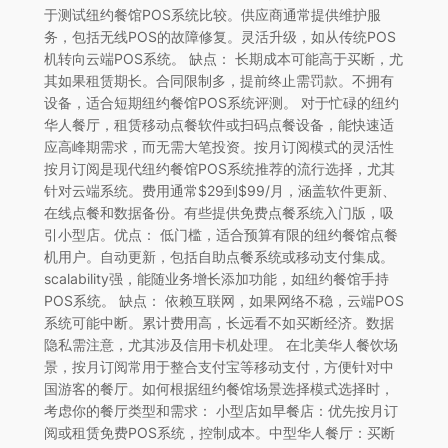
于测试纽约餐馆POS系统比较。供应商通常提供维护服
务，包括无线POS的故障修复。灵活升级，如从传统POS
机转向云端POS系统。 缺点： 长期成本可能高于买断，尤
其如果租赁期长。合同限制多，提前终止需罚款。不拥有
设备，适合短期纽约餐馆POS系统评测。 对于忙碌的纽约
华人餐厅，租赁移动点餐软件或扫码点餐设备，能快速适
应高峰期需求，而无需大笔投资。按月订阅模式的灵活性
按月订阅是现代纽约餐馆POS系统推荐的流行选择，尤其
针对云端系统。费用通常$29到$99/月，涵盖软件更新、
在线点餐和数据备份。有些提供免费点餐系统入门版，吸
引小型店。优点： 低门槛，适合预算有限的纽约餐馆点餐
机用户。自动更新，包括自助点餐系统或移动支付集成。
scalability强，能随业务增长添加功能，如纽约餐馆手持
POS系统。 缺点： 依赖互联网，如果网络不稳，云端POS
系统可能中断。累计费用高，长远看不如买断经济。数据
隐私需注意，尤其涉及信用卡机处理。 在北美华人餐饮场
景，按月订阅常用于整合支付宝等移动支付，方便针对中
国游客的餐厅。如何根据纽约餐馆场景选择模式选择时，
考虑你的餐厅类型和需求： 小型店如早餐店：优先按月订
阅或租赁免费POS系统，控制成本。中型华人餐厅：买断