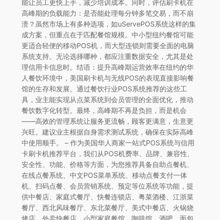
能让员工更快上手，减少培训成本。同时，评估刷卡机在
高峰期的负载能力：是否能处理每分钟多笔交易，而不崩
溃？虽然市场上有多种选项，如uServePOS系统这样的集
成方案，但重点在于匹配餐馆规模。中小型纽约餐馆可能
更适合轻便的移动POS机，而大型连锁则需要全面的电脑
系统支持。无论选择哪种，都应注重数据安全，尤其是处
理信用卡信息时。结语：提升高峰期运营效率在纽约的华
人餐饮环境中，美国刷卡机与无线POS的表现直接影响餐
馆的生存和发展。通过餐饮行业POS系统推荐的这些工
具，业主能实现从点菜系统到会员管理的全面优化，推动
餐饮数字化转型。最终，高峰期不再是负担，而是机会
——高效的管理系统让服务更流畅，顾客更满意，生意更
兴旺。建议业主根据自身需求测试系统，确保在实际高峰
中使用顺手。 – 作为美国华人商家一站式POS系统与信用
卡刷卡机推荐平台，我们从POS机费率、品牌、兼容性、
安全性、功能、价格等方面，为您推荐具备自助点餐机、
在线点餐系统、中文POS菜单系统、移动点餐支付一体
机、扫码点餐、会员营销系统、预定等位系统等功能，提
供中餐店、家庭式餐厅、快餐连锁店、粤菜酒楼、江浙菜
餐厅、西北风味餐厅、东北菜餐厅、美式中餐店、火锅烧
烤店、外卖快餐店、小型家庭餐馆、咖啡馆、酒吧、面包