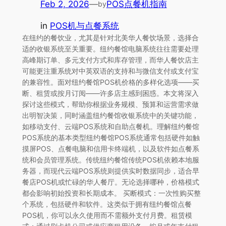
Feb 2, 2026
—
POS点餐机指南
by
in
POS机与点餐系统
在纽约的餐饮业，尤其是针对北美华人餐饮场景，选择合
适的收银系统至关重要。纽约餐馆电脑系统往往需要处理
高峰期订单、多元支付方式和库存管理，而华人餐饮店主
可能更注重系统对中英双语的支持和与微信支付或支付宝
的兼容性。面对纽约餐馆POS机价格的多样化选项——买
断、租赁或按月订阅——许多店主感到困惑。本文将深入
探讨这些模式，帮助你根据业务规模、预算和运营需求做
出明智决策，同时涵盖纽约餐馆收银系统中的关键功能，
如移动支付、云端POS系统和自助点餐机。理解纽约餐馆
POS系统的基本类型纽约餐馆POS系统通常包括硬件如触
摸屏POS、点餐电脑和信用卡终端机，以及软件如点餐系
统和会员管理系统。传统纽约餐馆传统POS机依赖本地服
务器，而现代云端POS系统则提供实时数据同步，适合早
餐店POS机或忙碌的华人餐厅。无论选择哪种，价格模式
都会影响初始投资和长期成本。 买断模式：一次性购买整
个系统，包括硬件和软件。这类似于拥有纽约餐馆点餐
POS机，你可以永久使用而不需额外支付月费。租赁模