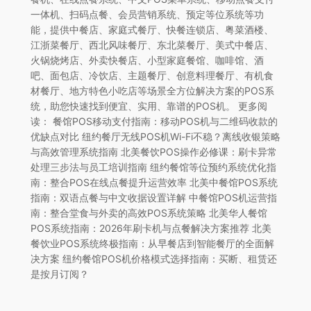
一体机、扫码点餐、会员营销系统、预定等位系统等功
能，提供中餐店、家庭式餐厅、快餐连锁店、粤菜酒楼、
江浙菜餐厅、西北风味餐厅、东北菜餐厅、美式中餐店、
火锅烧烤店、外卖快餐店、小型家庭餐馆、咖啡馆、酒
吧、面包店、冷饮店、主题餐厅、创意料理餐厅、有机食
材餐厅、地方特色小吃店等场景全方位解决方案的POS系
统，助您快速找到便宜、实用、靠谱的POS机。 更多阅
读： 餐馆POS移动支付指南：移动POS机与二维码收款的
优缺点对比 纽约餐厅无线POS机Wi-Fi不稳？离线收银策略
与高效管理系统指南 北美餐饮POS操作必修课：刷卡异常
处理三步法与员工培训指南 纽约餐馆等位预约系统优化指
南：整合POS在线点餐提升运营效率 北美中餐馆POS系统
指南：双语点餐与中文收据设置详解 中餐馆POS机运营指
南：整合堂食与外卖的高效POS系统策略 北美华人餐馆
POS系统指南：2026年刷卡机与点餐解决方案推荐 北美
餐饮业POS系统终极指南：从早餐店到智能餐厅的全面解
决方案 纽约餐馆POS机价格模式选择指南：买断、租赁还
是按月订阅？