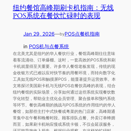
纽约餐馆高峰期刷卡机指南：无线
POS系统在餐饮忙碌时的表现
Jan 29, 2026
—
POS点餐机指南
by
in
POS机与点餐系统
在北美尤其是纽约的华人餐饮行业，餐馆高峰期往往意味
着客流涌动、订单爆棚。这时，一套高效的POS系统和刷
卡机就显得至关重要。许多华人餐馆老板发现，传统的现
金收银方式已难以应对快节奏的用餐环境，而转向数字化
工具如无线POS和触摸屏POS，能显著提升运营效率。本
文将探讨美国刷卡机与无线POS在餐饮高峰的表现，结合
纽约餐馆的实际场景，分享如何通过这些系统实现餐饮数
字化转型，帮助业主优化会员管理、聚合接单和预约系统
等环节。餐饮高峰期的挑战与POS系统的作用纽约的华人
餐馆，如那些主打中式快餐或粤菜的热门店家，高峰期通
常集中在午餐和晚餐时段。顾客排队点餐、外卖订单蜂拥
而至，如果刷卡机响应慢或系统卡顿，不仅会延误服务，
还可能导致收入损失。根据行业观察，在这样的忙碌时