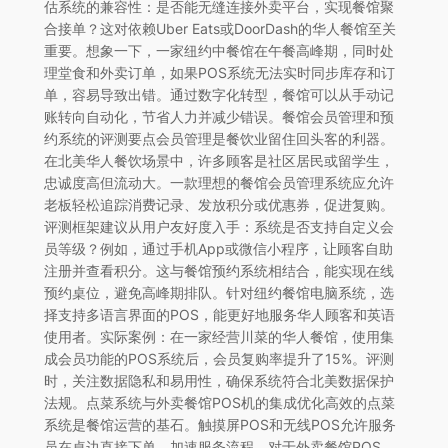
估系统的兼容性：是否能无缝连接外卖平台，实现餐馆聚
合接单？这对依赖Uber Eats或DoorDash的华人餐馆至关
重要。想象一下，一家纽约中餐馆在午餐高峰期，同时处
理堂食和外卖订单，如果POS系统无法实时同步库存和订
单，容易导致出错。通过数字化转型，餐馆可以从手动记
账转向自动化，节省人力并减少错误。餐馆会员管理和预
约系统的评测要点会员管理是餐饮业留住回头客的利器。
在北美华人餐饮场景中，许多顾客是社区居民或留学生，
忠诚度高但流动大。一款理想的餐馆会员管理系统应允许
老板轻松追踪消费记录、发放积分或优惠券，促进复购。
评测框架建议从用户友好度入手：系统是否支持自定义会
员等级？例如，通过手机App或微信小程序，让顾客自助
注册并查看积分。这与餐馆预约系统相结合，能实现在线
预约桌位，避免高峰期排队。针对纽约餐馆电脑系统，选
择支持多语言界面的POS，能更好地服务华人顾客和英语
使用者。实际案例：在一家经营川菜的华人餐馆，使用集
成会员功能的POS系统后，会员复购率提升了15%。评测
时，关注数据隐私和易用性，确保系统符合北美数据保护
法规。点菜系统与外卖餐馆POS机的集成优化高效的点菜
系统是餐馆运营的基石。触摸屏POS和无线POS允许服务
员在桌边直接下单，加速服务流程。对于外卖餐馆POS