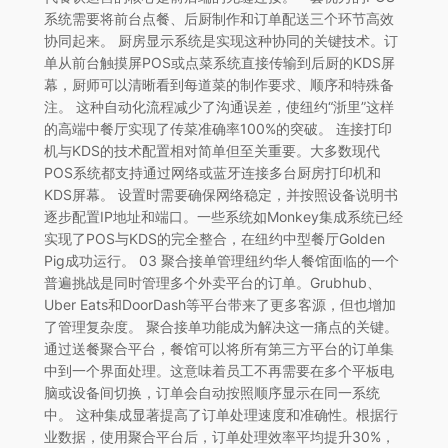
系统需要将前台点餐、后厨制作和订单配送三个环节高效
协同起来。 厨房显示系统是实现这种协同的关键技术。订
单从前台触摸屏POS或点菜系统直接传输到后厨的KDS屏
幕，厨师可以清晰看到每道菜的制作要求、顺序和特殊备
注。 这种自动化流程减少了沟通误差，使纽约“浙里”这样
的高端中餐厅实现了传菜准确率100%的突破。 连接打印
机与KDS的技术配置相对简单但至关重要。大多数现代
POS系统都支持通过网络或蓝牙连接多台厨房打印机和
KDS屏幕。 设置时需要确保网络稳定，并按照设备说明书
逐步配置IP地址和端口。一些系统如Monkey集成系统已经
实现了POS与KDS的完全整合，在纽约中型餐厅Golden
Pig成功运行。 03 聚合接单管理纽约华人餐馆面临的一个
普遍挑战是同时管理多个外卖平台的订单。Grubhub、
Uber Eats和DoorDash等平台带来了更多客源，但也增加
了管理复杂度。 聚合接单功能成为解决这一痛点的关键。
通过送餐聚合平台，餐馆可以将所有第三方平台的订单集
中到一个界面处理。这意味着员工不再需要在多个平板电
脑或设备间切换，订单会自动按照顺序显示在同一系统
中。 这种集成显著提高了订单处理速度和准确性。根据行
业数据，使用聚合平台后，订单处理效率平均提升30%，