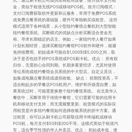
式：通过刷卡机公司或供应商租用设备，按月或年支付租
金，类似于租借无线POS或移动POS机。按月订阅模式：
支付订阅费获取软件更新和云服务，常用于免费POS系统
或免费点餐系统的基础版，硬件可单独购买或租赁。 这些
模式适用于各种场景，从小型纽约餐馆点餐机到大型智能
纽约餐馆系统。买断模式的优缺点分析买断适合资金充
裕、寻求长期稳定的店主。例如，一家纽约华人餐厅如果
计划长期经营，选择买断纽约餐馆POS软件和硬件，能避
免持续费用。初始成本可能在$1,000到$5,000之间，取
决于是否包括手持POS系统或POS刷卡机。优点： 所有权
归你，无需担心合同到期。长期来看更经济，尤其对使用
等位系统或纽约餐馆会员系统的中大型店。自定义灵活，
如集成电脑点餐系统或虚拟收银。 缺点： 前期投资高，不
适合刚起步的早餐店POS机用户。维护和升级需自费，如
果系统过时，可能需更换整个纽约餐馆系统。 在北美华人
餐饮中，买断常用于传统中餐馆，它们需要可靠的信用卡
机和移动支付支持，而无需频繁更新。租赁模式的实际应
用租赁是许多纽约餐馆如何选择收银系统的折中方案。通
过租赁，你可以从刷卡机公司获取信用卡终端机或移动
POS机，每月支付$50到$200不等。这模式类似于租借汽
车，适合季节性强的华人外卖店。优点： 初始成本低，便