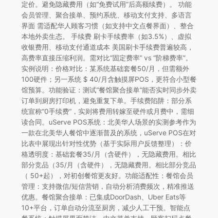
定价。避免隐藏费用（如“免费试用”后高额续费）。 功能
会员管理、聚合接单、预约系统、移动支付支持、多语言
界面 需适配华人顾客习惯（如支持中文点餐界面）、整合
本地外卖生态。 手续费 刷卡手续费率（如3.5%）、虚拟
收银费用、移动支付通道成本 美国刷卡手续费普遍较高，
高费率直接压缩利润。需对比“固定费率” vs “阶梯费率”。
实例说明：价格对比：某系统基础套餐50/月，但需额外
100硬件；另一系统 $ 40/月含触摸屏POS，更符合小型餐
馆预算。功能验证：测试“餐馆聚合接单”能否实时同步外卖
订单到厨房打印机，避免重复下单。手续费陷阱：部分系
统宣称“0手续费”，实则将费用转嫁至硬件或月费中，需细
读合同。uServe POS系统：北美华人场景的实测参考作为
一款在北美华人餐馆中逐渐普及的系统，uServe POS在对
比表中展现出针对性优势（基于实际用户反馈整理）：价
格透明度：基础套餐35/月（含硬件），无隐藏费用。相比
部分竞品（35/月（含硬件），无隐藏费用。相比部分竞品
（ 50+起），对初创餐馆更友好。功能适配性：餐馆会员
管理：支持微信/短信营销，自动分析消费频次，精准推送
优惠。餐馆聚合接单：已集成DoorDash、Uber Eats等
10+平台，订单自动分流至厨房，减少人工干预。智能点