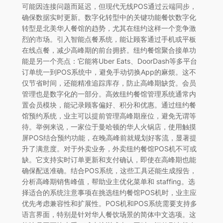
可能因连接问题而延迟，但现代无线POS通过云端同步，
确保数据实时更新。数字化转型中的关键功能餐饮数字化
转型是北美华人餐馆的趋势，尤其在纽约这样一个竞争激
烈的市场。引入智能点餐系统，能让顾客通过手机或平板
在线点餐，减少高峰期的前台拥挤。纽约餐馆聚合接单功
能是另一个亮点：它能将Uber Eats、DoorDash等多平台
订单统一到POS系统中，避免手动切换App的麻烦。这不
仅节省时间，还能精准追踪库存，防止高峰期缺货。会员
管理也是数字化的一部分。高效纽约餐馆管理系统通常内
置会员模块，能记录顾客偏好、积分和优惠。通过纽约餐
馆预约系统，业主可以提前管理高峰期座位，避免无谓等
待。举例来说，一家位于曼哈顿的华人火锅店，使用触摸
屏POS结合预约功能，在晚高峰前就规划好客流，显著提
升了满意度。对于外卖业务，外卖纽约餐馆POS机不可或
缺。它支持实时订单更新和支付确认，即使在高峰期也能
确保配送准确。结合POS系统，这些工具还能生成报告，
分析高峰期销售峰值，帮助业主优化菜单和 staffing。选
择适合的系统注意事项在挑选纽约餐馆POS机时，业主应
优先考虑兼容性和扩展性。POS机和POS系统需要支持多
语言界面，特别是针对华人餐饮场景的简体中文选项。这