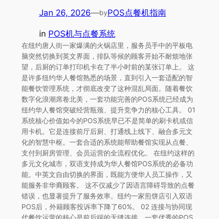
Jan 26, 2026
—
POS点餐机指南
by
in
POS机与点餐系统
在纽约唐人街一家爆满的火锅店里，服务员手中的平板电
脑突然切换到英文界面，排队等候的顾客开始不耐烦地张
望，后厨的订单打印机卡在了半小时前的某张订单上。 这
是许多纽约华人餐馆熟悉的场景，直到引入一套适配的智
能餐饮管理系统，才彻底改变了这种混乱局面。随着餐饮
数字化浪潮席卷北美，一套功能完善的POS系统已经成为
纽约华人餐馆突破经营瓶颈、提升竞争力的核心工具。 01
系统核心价值如今的POS系统早已不是简单的刷卡机或信
用卡机。它是连接前厅后厨、打通线上线下、融合多元文
化的智慧中枢。一套合适的系统能帮助餐馆实现从点餐、
支付到厨房管理、会员运营的全流程优化。 在纽约这样的
多元文化城市，双语支持成为华人餐馆POS系统的必备功
能。中英文自由切换的界面，既能方便华人员工操作，又
能服务非华裔顾客。 这不仅减少了因语言障碍导致的点餐
错误，也显著提升了服务效率。纽约一家煎饼店引入双语
POS后，外籍顾客投诉率下降了60%。 02 连接与协同现
代餐饮运营的核心是前后端的无缝连接。一套优秀的POS