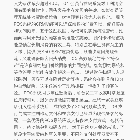
人为错误减少超过40%。 04 会员与营销系统对于利润空
间有限的餐饮业，回头客是生存发展的关键。智能会员管
理系统能够帮助餐馆将一次性顾客转化为忠实客户。 现代
POS系统的CRM功能可以追踪顾客的消费习惯、偏好菜品
和访问频率。基于这些数据，餐馆可以实施精准营销，比
如向两周未光顾的顾客自动推送优惠券。 预付卡和储值功
能是锁定长期消费的有效工具。特别是在学生群体为主的
区域，提供“充$50送$5”这类优惠，既能快速回笼现金
流，又能确保顾客回头消费。 05 高效预定与等位“等位
难”是许多纽约热门餐馆面临的共同挑战。智能预约系统和
等位管理功能能有效化解这一痛点。 通过微信扫码加入虚
拟队列，顾客可以在附近逛街等待，系统会在到号前10分
钟自动提醒。这不仅减少了现场拥挤，也提升了顾客体
验。 POS系统同步等位数据后，前台员工可以实时掌握座
位周转时间，服务员也能提前准备菜品。纽约一家臭豆腐
店引入这种系统后，成功减少了30%的顾客流失。 06 支
付与成本控制移动支付和在线支付已经成为现代餐饮的标
配。一套优秀的POS系统应该支持多种支付方式，包括信
用卡、移动钱包和扫码支付。 对于纽约华人餐馆来说，了
解刷卡手续费结构至关重要。不同的支付处理器费率不