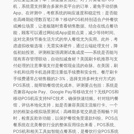
机，系统需支持聚合多家外卖平台的订单，避免手动切换
App。在评测中，考察系统的响应速度和稳定性：是否能
在高峰期处理数百笔订单？移动POS机特别适合户外餐饮
或摊位场景，让老板随时查看销售数据。结合在线点餐功
能，顾客可以通过网站或App提前点菜，减少等待时间。
这对北美快节奏生活方式的华人餐馆尤为实用。此外，考
虑虚拟收银选项：无需实体硬件，通过云端处理支付，降
低初始投资。评测框架强调测试集成度——系统是否能与
现有库存管理联动，自动扣减食材？美国刷卡机推荐与支
付处理的注意事项支付是餐馆现金流的命脉。在美国，刷
卡机和信用卡机选择需注重低手续费和安全性。餐厅刷卡
手续费通常占销售额的2-3%，选择支持多种支付方式的
POS系统，能帮助餐馆优化成本。评测要点包括：系统是
否兼容Apple Pay、Google Pay等移动支付？无线POS和
移动POS机应支持NFC技术，确保快速结账。针对纽约餐
馆，评估本地化支持，如是否兼容美国主流银行卡。一个
好的框架会模拟场景测试：高峰期多笔交易是否顺畅？同
时，检查反欺诈功能，以保护餐馆免受退款纠纷。POS点
餐系统在北美餐饮行业的整体应用综合来看，POS系统、
POS机和相关工具如智能点餐系统，是餐饮行业POS系统