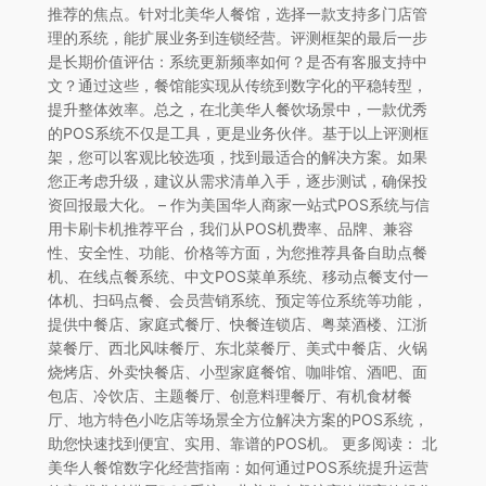
推荐的焦点。针对北美华人餐馆，选择一款支持多门店管
理的系统，能扩展业务到连锁经营。评测框架的最后一步
是长期价值评估：系统更新频率如何？是否有客服支持中
文？通过这些，餐馆能实现从传统到数字化的平稳转型，
提升整体效率。总之，在北美华人餐饮场景中，一款优秀
的POS系统不仅是工具，更是业务伙伴。基于以上评测框
架，您可以客观比较选项，找到最适合的解决方案。如果
您正考虑升级，建议从需求清单入手，逐步测试，确保投
资回报最大化。 – 作为美国华人商家一站式POS系统与信
用卡刷卡机推荐平台，我们从POS机费率、品牌、兼容
性、安全性、功能、价格等方面，为您推荐具备自助点餐
机、在线点餐系统、中文POS菜单系统、移动点餐支付一
体机、扫码点餐、会员营销系统、预定等位系统等功能，
提供中餐店、家庭式餐厅、快餐连锁店、粤菜酒楼、江浙
菜餐厅、西北风味餐厅、东北菜餐厅、美式中餐店、火锅
烧烤店、外卖快餐店、小型家庭餐馆、咖啡馆、酒吧、面
包店、冷饮店、主题餐厅、创意料理餐厅、有机食材餐
厅、地方特色小吃店等场景全方位解决方案的POS系统，
助您快速找到便宜、实用、靠谱的POS机。 更多阅读： 北
美华人餐馆数字化经营指南：如何通过POS系统提升运营