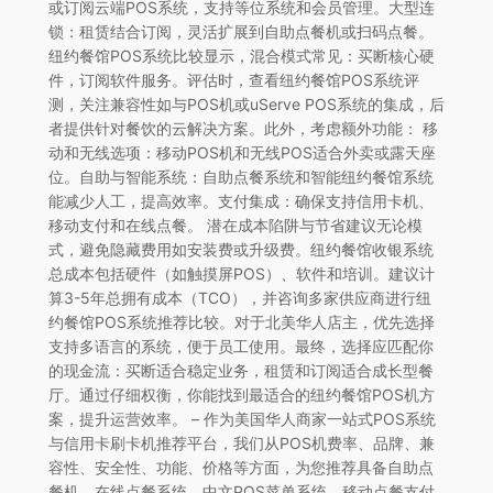
或订阅云端POS系统，支持等位系统和会员管理。大型连
锁：租赁结合订阅，灵活扩展到自助点餐机或扫码点餐。
纽约餐馆POS系统比较显示，混合模式常见：买断核心硬
件，订阅软件服务。评估时，查看纽约餐馆POS系统评
测，关注兼容性如与POS机或uServe POS系统的集成，后
者提供针对餐饮的云解决方案。此外，考虑额外功能： 移
动和无线选项：移动POS机和无线POS适合外卖或露天座
位。自助与智能系统：自助点餐系统和智能纽约餐馆系统
能减少人工，提高效率。支付集成：确保支持信用卡机、
移动支付和在线点餐。 潜在成本陷阱与节省建议无论模
式，避免隐藏费用如安装费或升级费。纽约餐馆收银系统
总成本包括硬件（如触摸屏POS）、软件和培训。建议计
算3-5年总拥有成本（TCO），并咨询多家供应商进行纽
约餐馆POS系统推荐比较。对于北美华人店主，优先选择
支持多语言的系统，便于员工使用。最终，选择应匹配你
的现金流：买断适合稳定业务，租赁和订阅适合成长型餐
厅。通过仔细权衡，你能找到最适合的纽约餐馆POS机方
案，提升运营效率。 – 作为美国华人商家一站式POS系统
与信用卡刷卡机推荐平台，我们从POS机费率、品牌、兼
容性、安全性、功能、价格等方面，为您推荐具备自助点
餐机、在线点餐系统、中文POS菜单系统、移动点餐支付