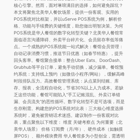
核心引擎。然而，面对琳琅满目的选择，如何避免踩坑？
本文将聚焦北美华人餐饮场景，提供一份客观、实用的
POS系统对比框架，并以uServe POS系统为例，解析价
格、功能与手续费的关键维度，助您做出明智决策。为何
POS系统是华人餐馆的数字化转型关键？北美华人餐馆常
面临语言沟通障碍、外卖平台碎片化、会员留存率低等痛
点。一个成熟的POS系统能一站式解决：餐馆会员管理：
自动记录消费习惯，推送节日优惠（如春节特惠），提升
回头客率。餐馆聚合接单：整合Uber Eats、DoorDash、
Grubhub等平台订单，避免手动切换，减少漏单。餐馆预
约系统：支持线上预约（如微信小程序/网站），缓解高峰
时段排队压力。高效餐馆管理系统：从点菜到结账、库
存、报表，全流程自动化，节省30%以上人力成本。若缺
乏这些功能，餐馆可能陷入“手工记账混乱、外卖订单错
漏、会员流失”的恶性循环。数字化转型不是可选项，而是
生存刚需。构建您的POS系统对比表：三大核心维度选择
系统时，避免被营销话术迷惑。建议制作一份客观对比
表，重点聚焦以下维度： 维度 关键考察点 为何重要（北
美华人场景） 价格 订阅费（月/年）、硬件成本（如触摸
屏POS）、额外模块费用 华人餐馆多为小型创业，需透明