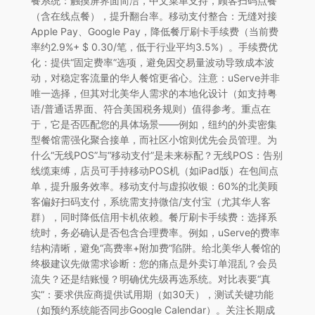
餐系统：触摸屏界面简洁，中文菜单支持，顾客扫码点餐
（含在线点餐），提升翻台率。移动支付整合：无缝对接
Apple Pay、Google Pay，降低餐厅刷卡手续费（当前费
率约2.9%+ $ 0.30/笔，低于行业平均3.5%）。手续费优
化：提供“固定费率”选项，避免因交易量波动导致成本波
动，对稳定客流量的华人餐馆更省心。注意：uServe并非
唯一选择，但其对北美华人需求的本地化设计（如支持粤
语/普通话界面、符合美国税务规则）值得参考。重点在
于，它是否匹配您的具体场景——例如，纽约的外卖密集
型餐馆需强化聚合接单，而社区小馆则优先会员管理。为
什么“无线POS”与“移动支付”是未来标配？无线POS：告别
线缆束缚，店员可手持移动POS机（如iPad版）在包间点
单，提升服务效率。移动支付与虚拟收银：60%的北美顾
客偏好扫码支付，系统需支持微信/支付宝（尤其华人客
群），同时降低信用卡机依赖。餐厅刷卡手续费：选择系
统时，务必确认是否包含合理费率。例如，uServe的费率
结构清晰，避免“高费率+附加费”陷阱。给北美华人餐馆的
终极建议先做需求诊断：您的痛点是外卖订单混乱？会员
流失？还是结账慢？明确优先级再选系统。对比表要“真
实”：要求供应商提供试用期（如30天），测试关键功能
（如预约系统能否同步Google Calendar）。关注长期成