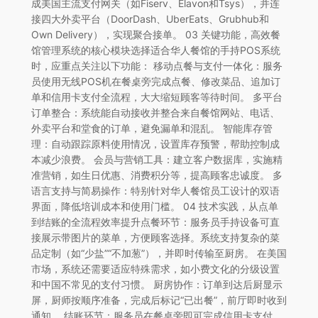
成美国主流支付网关（如Fiserv、Elavon和Tsys），并连
接四大外卖平台（DoorDash、UberEats、Grubhub和
Own Delivery），实现聚合接单。 03 关键功能，高效餐
馆管理系统的核心模块选择适合华人餐馆的手持POS系统
时，应重点关注以下功能： 移动点餐与支付一体化：服务
员使用无线POS机在餐桌旁完成点餐、修改菜品、追加订
单和信用卡支付全流程，大大缩短顾客等待时间。 多平台
订单整合：系统能自动接收并整合来自餐馆网站、电话、
外卖平台和堂食的订单，避免漏单和混乱。 智能库存管
理：自动跟踪原料使用情况，设置库存预警，帮助控制成
本减少浪费。 会员与营销工具：建立客户数据库，实施精
准营销，如生日优惠、消费积分等，提高顾客忠诚度。 多
语言支持与简易操作：特别针对华人餐馆员工设计的双语
界面，降低培训成本和使用门槛。 04 技术实践，从点单
到结账的全流程效率提升点餐环节：服务员手持设备可直
接展示带图片的菜单，方便顾客选择。系统支持复杂的菜
品定制（如“少盐”“不加葱”），并即时传输至厨房。 在美国
市场，系统还需要适应特殊需求，如小费文化的分级设置
和中国不常见的支付习惯。 厨房协作：订单到达后厨显示
屏，厨师按顺序准备，完成后标记“已出餐”，前厅即时收到
通知。 结账环节：服务员在餐桌旁即可完成信用卡支付，