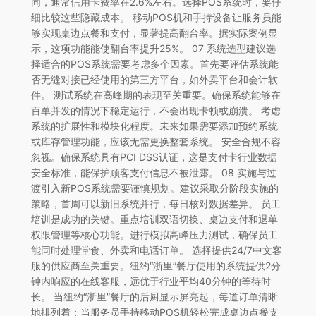
同，通常信用卡费率在2.6%左右。选择POS系统时，要仔
细比较这些隐藏成本。 移动POS机和手持设备让服务员能
够实现桌边点餐和支付，显著提高翻台率。据实际案例显
示，这项功能能使翻台率提升25%。 07 系统选型建议选
择适合的POS系统需要考虑多个因素。首先要评估系统能
否无缝对接已经使用的第三方平台，如外卖平台和会计软
件。 测试系统在高峰期的表现至关重要。确保系统能够在
百单并发的情况下稳定运行，不会出现卡顿或崩溃。 考虑
系统的扩展性和模块化程度。未来如果需要添加预约系统
或库存管理功能，应该无需更换整套系统。 安全合规不容
忽视。确保系统具有PCI DSS认证，这是支付卡行业数据
安全标准，能保护顾客支付信息不被泄露。 08 实施与过
渡引入新POS系统需要谨慎规划。建议采取分阶段实施的
策略，首周可以新旧系统并行，每日核对数据差异。 员工
培训是成功的关键。重点培训双语切换、桌边支付和退单
权限管理等核心功能。进行模拟高峰压力测试，确保员工
能同时处理堂食、外卖和电话订单。 选择提供24/7中文客
服的供应商至关重要。纽约“浙里”餐厅使用的系统提供2分
钟内响应的在线客服，远优于行业平均40分钟的等待时
长。 当纽约“浙里”餐厅的后厨显示屏亮起，每道订单清晰
地排列着；当服务员手持移动POS机轻松完成桌边点餐支