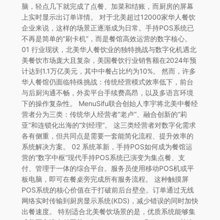
脑，轻点几下就完成了点餐、加菜和结账，而厨房的屏幕
上实时显示出订单详情。 对于北美超过12000家华人餐饮
企业来说，这样的场景正逐渐成为日常。手持POS系统已
不再是简单的“刷卡机”，而是餐馆高效运营的数字核心。
01 行业现状，北美华人餐饮业的独特挑战与数字化机遇北
美餐饮市场庞大且复杂，美国餐饮行业销售额在2024年预
计达到1.1万亿美元，其中中餐占比约为10%。 然而，许多
华人餐馆仍面临特殊挑战：传统经营模式效率低下，前台
与后厨沟通不畅，外卖平台手续费高昂，以及多语言环境
下的操作复杂性。 MenuSifu联合创始人李宇将北美中餐经
营者分为三类：传统华人经营者“老卢”、融合创新的“莉
亚”和连锁化出海的“刘经理”。 这三类经营者对数字化需求
各有侧重，但共同点是需要一套能简化流程、提升效率的
系统解决方案。 02 系统革新，手持POS如何成为餐馆运
营的“数字中枢”现代手持POS系统已演变为集点餐、支
付、管理于一体的综合平台。服务员使用移动POS机或平
板电脑，即可在餐桌旁完成所有服务流程。 这种触摸屏
POS系统的核心价值在于打破前后台壁垒。订单通过无线
网络实时传输到厨房显示系统(KDS)，减少错误的同时加快
出餐速度。 特别适合北美餐饮场景的是，优质系统能够集