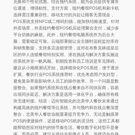
兑换和个性化优惠。结合预约系统，能为会员提供专属等
位通道，增强粘性。支付方面，纽约餐馆POS机和刷卡机
选择需注重兼容性。移动支付的兴起让顾客无需现金，
POS系统支持NFC或二维码扫描，能加快结账速度。针对
外卖场景，外卖纽约餐馆POS机应处理聚合支付，减少多
平台切换的麻烦。此外，纽约餐馆电脑系统作为后台大
脑，需要稳定可靠。云端部署能让业主随时远程监控库存
和销售数据，支持多店连锁管理，这对在布鲁克林或皇后
区的华人连锁餐馆特别实用。潜在挑战与解决方案实施这
些系统并非一帆风顺。初期投资和员工培训是常见障碍。
建议从小规模测试开始，选择模块化POS系统，便于逐步
扩展。餐饮行业POS系统推荐时，优先考虑用户友好型，
避免复杂界面影响华人员工的操作效率。另一个问题是数
据整合。如果预约系统和在线点餐来自不同供应商，容易
出现同步延迟。解决方案是选用一体化平台，确保所有模
块无缝对接。结语：迈向智能化的北美华人餐饮未来通过
构建高效的纽约餐馆等位系统，并与预约和在线点餐深度
整合，北美华人餐饮业能显著提升竞争力。无论是触摸屏
POS的便捷操作，还是移动POS机的灵活性，这些工具都
能帮助您应对纽约的快节奏生活。餐饮数字化转型不是奢
侈，而是必需。建议从评估当前痛点入手，选择适合自身