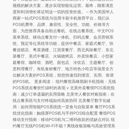
规模的解决方案，逐步实现智能化运营。最终，顾客满意
度和利润增长将证明这一切的投资价值。 – 作为美国华人
商家一站式POS系统与信用卡刷卡机推荐平台，我们从
POS机费率、品牌、兼容性、安全性、功能、价格等方
面，为您推荐具备自助点餐机、在线点餐系统、中文POS
菜单系统、移动点餐支付一体机、扫码点餐、会员营销系
统、预定等位系统等功能，提供中餐店、家庭式餐厅、快
餐连锁店、粤菜酒楼、江浙菜餐厅、西北风味餐厅、东北
菜餐厅、美式中餐店、火锅烧烤店、外卖快餐店、小型家
庭餐馆、咖啡馆、酒吧、面包店、冷饮店、主题餐厅、创
意料理餐厅、有机食材餐厅、地方特色小吃店等场景全方
位解决方案的POS系统，助您快速找到便宜、实用、靠谱
的POS机。 更多阅读： 纽约餐馆高峰期刷卡机指南：无线
POS系统在餐饮忙碌时的表现 v 北美外卖餐馆POS系统指
南：减少订单遗漏的实用策略 北美华人餐饮对账指南：在
线点餐系统与支付终端如何高效协同 北美餐厅数字化破
局：如何用智能POS系统统一堂食与自取菜单 餐厅POS系
统优化指南：触摸屏POS机与手持POS组合配置 餐馆POS
移动支付指南：移动POS机与二维码收款的优缺点对比 纽
约餐厅无线POS机Wi-Fi不稳？离线收银策略与高效管理系