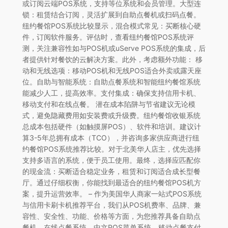
或订阅云端POS系统，支持等位系统和会员管理。大型连
锁：租赁结合订阅，灵活扩展到自助点餐机或扫码点餐。
纽约餐馆POS系统比较显示，混合模式常见：买断核心硬
件，订阅软件服务。评估时，查看纽约餐馆POS系统评
测，关注兼容性如与POS机或uServe POS系统的集成，后
者提供针对餐饮的云解决方案。此外，考虑额外功能： 移
动和无线选项：移动POS机和无线POS适合外卖或露天座
位。自助与智能系统：自助点餐系统和智能纽约餐馆系统
能减少人工，提高效率。支付集成：确保支持信用卡机、
移动支付和在线点餐。 潜在成本陷阱与节省建议无论模
式，避免隐藏费用如安装费或升级费。纽约餐馆收银系统
总成本包括硬件（如触摸屏POS）、软件和培训。建议计
算3-5年总拥有成本（TCO），并咨询多家供应商进行纽
约餐馆POS系统推荐比较。对于北美华人店主，优先选择
支持多语言的系统，便于员工使用。最终，选择应匹配你
的现金流：买断适合稳定业务，租赁和订阅适合成长型餐
厅。通过仔细权衡，你能找到最适合的纽约餐馆POS机方
案，提升运营效率。 – 作为美国华人商家一站式POS系统
与信用卡刷卡机推荐平台，我们从POS机费率、品牌、兼
容性、安全性、功能、价格等方面，为您推荐具备自助点
餐机、在线点餐系统、中文POS菜单系统、移动点餐支付