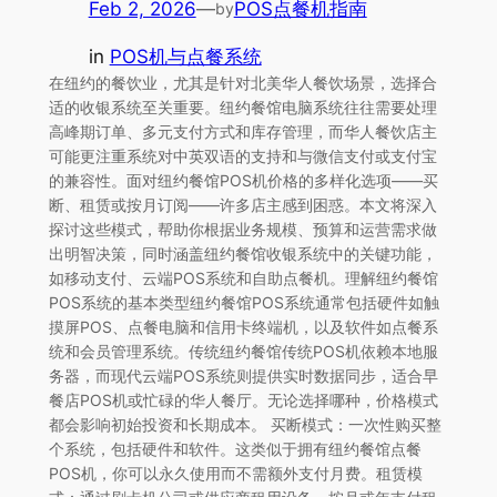
Feb 2, 2026
—
POS点餐机指南
by
in
POS机与点餐系统
在纽约的餐饮业，尤其是针对北美华人餐饮场景，选择合
适的收银系统至关重要。纽约餐馆电脑系统往往需要处理
高峰期订单、多元支付方式和库存管理，而华人餐饮店主
可能更注重系统对中英双语的支持和与微信支付或支付宝
的兼容性。面对纽约餐馆POS机价格的多样化选项——买
断、租赁或按月订阅——许多店主感到困惑。本文将深入
探讨这些模式，帮助你根据业务规模、预算和运营需求做
出明智决策，同时涵盖纽约餐馆收银系统中的关键功能，
如移动支付、云端POS系统和自助点餐机。理解纽约餐馆
POS系统的基本类型纽约餐馆POS系统通常包括硬件如触
摸屏POS、点餐电脑和信用卡终端机，以及软件如点餐系
统和会员管理系统。传统纽约餐馆传统POS机依赖本地服
务器，而现代云端POS系统则提供实时数据同步，适合早
餐店POS机或忙碌的华人餐厅。无论选择哪种，价格模式
都会影响初始投资和长期成本。 买断模式：一次性购买整
个系统，包括硬件和软件。这类似于拥有纽约餐馆点餐
POS机，你可以永久使用而不需额外支付月费。租赁模