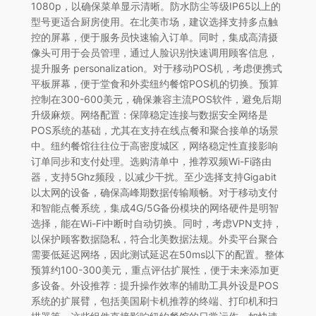
1080p，以确保菜单显示清晰。防水防尘等级IP65以上的
型号更适合厨房使用。在北美市场，建议选择支持多点触
控的屏幕，便于服务员快速输入订单。同时，集成高清摄
像头可用于会员管理，通过人脸识别快速调用顾客信息，
提升服务 personalization。对于移动POS机，考虑便携式
平板屏幕，便于堂食和外卖纽约餐馆POS机的切换。预算
控制在300-600美元，确保兼容主流POS软件，避免后期
升级麻烦。网络配置：保障稳定连接与数据安全网络是
POS系统的基础，尤其在支持在线点餐和聚合接单的场景
中。纽约餐馆往往位于高密度城区，网络稳定性直接影响
订单同步和支付处理。选购清单中，推荐双频Wi-Fi路由
器，支持5Ghz频段，以减少干扰。至少选择支持Gigabit
以太网的设备，确保高峰期数据传输顺畅。对于移动支付
和智能点餐系统，集成4G/5G备份模块的网络硬件是明智
选择，能在Wi-Fi中断时自动切换。同时，考虑VPN支持，
以保护顾客数据隐私，符合北美数据法规。外卖平台聚合
需要低延迟网络，因此测试延迟在50ms以下的配置。整体
预算约100-300美元，重点评估扩展性，便于未来添加更
多设备。外设推荐：提升操作效率的辅助工具外设是POS
系统的扩展臂，包括美国刷卡机推荐的终端、打印机和扫