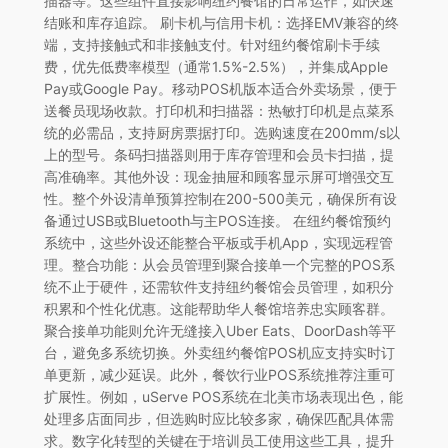
描器等。这些组件直接影响纽约餐馆的日常运作，如快速
结账和库存追踪。 刷卡机与信用卡机：选择EMV兼容的终
端，支持接触式和非接触支付。针对纽约餐馆刷卡手续
费，优先低费率模型（通常1.5%-2.5%），并集成Apple
Pay或Google Pay。移动POS机版本适合外卖场景，便于
送餐员现场收款。打印机和扫描器：热敏打印机是点菜系
统的必需品，支持厨房票据打印。选购速度在200mm/s以
上的型号。条码扫描器则用于库存管理和会员卡扫描，提
高准确率。其他外设：现金抽屉和顾客显示屏可增强交互
性。整个外设清单预算控制在200-500美元，确保所有设
备通过USB或Bluetooth与主POS连接。 在纽约餐馆预约
系统中，这些外设还能整合平板或手机App，实现远程管
理。整合功能：从会员管理到聚合接单一个完整的POS系
统不止于硬件，还需软件支持纽约餐馆会员管理，如积分
积累和个性化优惠。这能帮助华人餐馆培养忠实顾客群。
聚合接单功能则允许无缝接入Uber Eats、DoorDash等平
台，避免多系统切换。外卖纽约餐馆POS机应支持实时订
单更新，减少延误。此外，餐饮行业POS系统推荐注重可
扩展性。例如，uServe POS系统在北美市场表现出色，能
处理多店面同步，但选购时应比较多家，确保匹配具体需
求。数字化转型的关键在于培训员工使用这些工具，提升