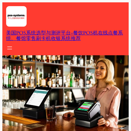
Skip
to
content
美国POS系统选型与测评平台-餐饮POS机在线点餐系
统、餐馆零售刷卡机收银系统推荐