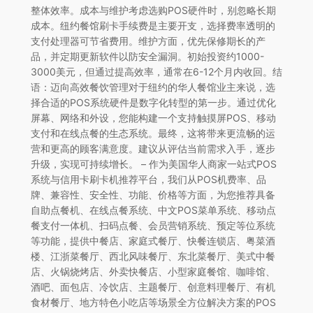
整体效率。成本与维护考虑选购POS硬件时，别忽略长期
成本。纽约餐馆刷卡手续费是主要开支，选择费率透明的
支付处理器可节省费用。维护方面，优先保修期长的产
品，并定期更新软件以防安全漏洞。初始投资约1000-
3000美元，但通过提高效率，通常在6-12个月内收回。结
语：迈向高效餐饮管理对于纽约的华人餐馆业主来说，选
择合适的POS系统硬件是数字化转型的第一步。通过优化
屏幕、网络和外设，您能构建一个支持触摸屏POS、移动
支付和在线点餐的生态系统。最终，这将带来更流畅的运
营和更高的顾客满意度。建议从评估当前需求入手，逐步
升级，实现可持续增长。 – 作为美国华人商家一站式POS
系统与信用卡刷卡机推荐平台，我们从POS机费率、品
牌、兼容性、安全性、功能、价格等方面，为您推荐具备
自助点餐机、在线点餐系统、中文POS菜单系统、移动点
餐支付一体机、扫码点餐、会员营销系统、预定等位系统
等功能，提供中餐店、家庭式餐厅、快餐连锁店、粤菜酒
楼、江浙菜餐厅、西北风味餐厅、东北菜餐厅、美式中餐
店、火锅烧烤店、外卖快餐店、小型家庭餐馆、咖啡馆、
酒吧、面包店、冷饮店、主题餐厅、创意料理餐厅、有机
食材餐厅、地方特色小吃店等场景全方位解决方案的POS