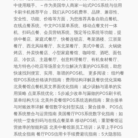
中使用顺手。 – 作为美国华人商家一站式POS系统与信用
卡刷卡机推荐平台，我们从POS机费率、品牌、兼容性、
安全性、功能、价格等方面，为您推荐具备自助点餐机、
在线点餐系统、中文POS菜单系统、移动点餐支付一体
机、扫码点餐、会员营销系统、预定等位系统等功能，提
供中餐店、家庭式餐厅、快餐连锁店、粤菜酒楼、江浙菜
餐厅、西北风味餐厅、东北菜餐厅、美式中餐店、火锅烧
烤店、外卖快餐店、小型家庭餐馆、咖啡馆、酒吧、面包
店、冷饮店、主题餐厅、创意料理餐厅、有机食材餐厅、
地方特色小吃店等场景全方位解决方案的POS系统，助您
快速找到便宜、实用、靠谱的POS机。 更多阅读： 纽约餐
馆POS系统价格谈判指南：费用结构详解及餐饮优化策略
北美餐馆点餐机英文界面优化指南：减少误触与退单的实
用策略 点菜系统优化：5步减少改单与漏做的POS刷卡机
菜单结构方法 北美外卖餐馆POS系统选购指南：聚合接单
与对账效率详解 餐馆数字化转型实战：聚合接单、POS点
餐系统整合与运营指南 美国餐厅POS系统数字化指南：如
何统一堂食扫码与在线点餐菜单 移动POS机：重塑餐馆运
营效率的智能利器 北美中餐馆新员工培训：从零上手POS
系统全指南 餐厅POS信用卡手续费避坑指南：5大隐形陷