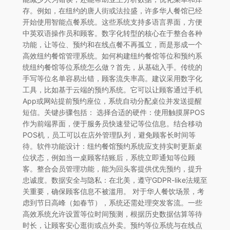
存。例如，在纽约的唐人街或法拉盛，许多华人餐馆已经
开始使用智能点餐系统。这些系统支持多语言界面，方便
中英双语操作员和顾客。数字化转型的核心在于整合各种
功能，让等位、预约和在线点餐不再孤立，而是形成一个
高效纽约餐馆管理系统。如何构建纽约餐馆等位和预约系
统纽约餐馆等位系统怎么做？首先，从基础入手。传统的
手写等位名单容易出错，顾客流失率高。建议采用数字化
工具，比如基于云端的预约系统。它可以让顾客通过手机
App或网站提前预约座位，系统自动分配桌位并发送提醒
短信。关键步骤包括： 选择合适的硬件：使用触摸屏POS
作为前端界面，便于服务员快速登记等位信息。结合移动
POS机，员工可以在店外管理队列，避免顾客长时间等
待。软件功能设计：纽约餐馆预约系统应支持实时更新桌
位状态，例如当一桌顾客结账后，系统立即通知等位顾
客。整合会员管理功能，能为回头客提供优先预约，提升
忠诚度。数据安全与隐私：在北美，遵守GDPR-like法规至
关重要，确保顾客信息不被滥用。 对于华人餐饮场景，考
虑到节日高峰（如春节），系统还需处理突发客流。一些
高效系统允许设置等位时间预测，根据历史数据估算等待
时长，让顾客安心逛街或点外卖。预约等位系统与在线点