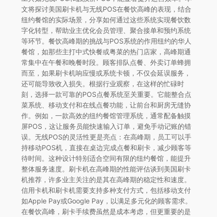
文将探讨美国刷卡机与无线POS在餐饮高峰的表现，结合
纽约餐馆的实际场景，分享如何通过这些系统实现餐饮数
字化转型，帮助业主优化会员管理、聚合接单和预约系统
等环节。餐饮高峰期的挑战与POS系统的作用纽约的华人
餐馆，如那些主打中式快餐或粤菜的热门店家，高峰期通
常集中在午餐和晚餐时段。顾客排队点餐、外卖订单蜂拥
而至，如果刷卡机响应慢或系统卡顿，不仅会延误服务，
还可能导致收入损失。根据行业观察，在这样的忙碌时
刻，选择一款可靠的POS点餐系统至关重要。它能整合点
菜系统、移动支付和在线点餐功能，让前台和厨房无缝协
作。例如，一款高效的纽约餐馆管理系统，通常配备触摸
屏POS，这让服务员能快速输入订单，避免手动记账的错
误。无线POS的灵活性更是亮点：在高峰期，员工可以手
持移动POS机，直接在桌边完成点餐和刷卡，减少顾客等
待时间。这种设计特别适合空间有限的纽约餐馆，能提升
整体服务速度。刷卡机在高峰期的性能评估谈到美国刷卡
机推荐，许多业主关注的是其在高峰期的稳定性和速度。
信用卡机和刷卡机需要支持多种支付方式，包括移动支付
如Apple Pay或Google Pay，以满足多元化的顾客需求。
在餐饮高峰，刷卡手续费虽然是成本考虑，但更重要的是