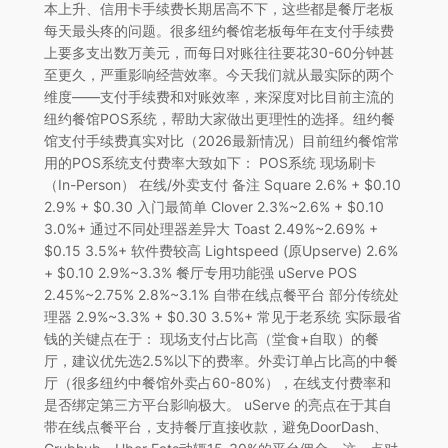
本上升、信用卡手续费长期居高不下，这些都是餐厅老板
每天最头疼的问题。很多纽约餐馆老板每年在支付手续费
上要多支出数万美元，而每日对账往往要花30-60分钟甚
至更久，严重影响经营效率。今天我们就从最实际的两个
维度——支付手续费和对账效率，来深度对比目前主流的
纽约餐馆POS系统，帮助大家做出更理性的选择。纽约餐
馆支付手续费真实对比（2026最新情况）目前纽约餐馆常
用的POS系统支付费率大致如下： POS系统 现场刷卡
（In-Person） 在线/外卖支付 备注 Square 2.6% + $0.10
2.9% + $0.30 入门最简单 Clover 2.3%~2.6% + $0.10
3.0%+ 通过不同处理器差异大 Toast 2.49%~2.69% +
$0.15 3.5%+ 软件费较高 Lightspeed (原Upserve) 2.6%
+ $0.10 2.9%~3.3% 餐厅专用功能强 uServe POS
2.45%~2.75% 2.8%~3.1% 自带在线点餐平台 部分传统处
理器 2.9%~3.3% + $0.30 3.5%+ 常见于老系统 实际最省
钱的关键点在于： 现场支付占比高（堂食+自取）的餐
厅，建议优先选2.5%以下的费率。外卖订单占比高的中餐
厅（很多纽约中餐馆外卖占60-80%），在线支付费率和
是否绑定第三方平台影响极大。 uServe 的亮点在于其自
带在线点餐平台，支持餐厅直接收款，避免DoorDash、