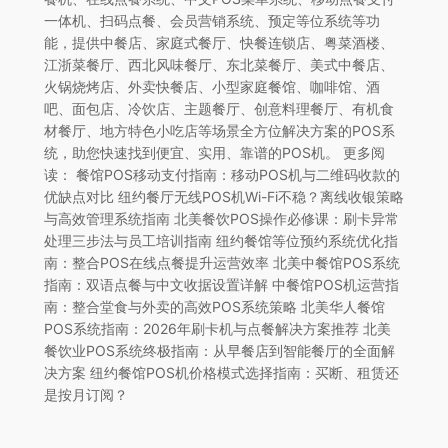
一体机、扫码点餐、会员营销系统、预定等位系统等功
能，提供中餐店、家庭式餐厅、快餐连锁店、粤菜酒楼、
江浙菜餐厅、西北风味餐厅、东北菜餐厅、美式中餐店、
火锅烧烤店、外卖快餐店、小型家庭餐馆、咖啡馆、酒
吧、面包店、冷饮店、主题餐厅、创意料理餐厅、有机食
材餐厅、地方特色小吃店等场景全方位解决方案的POS系
统，助您快速找到便宜、实用、靠谱的POS机。 更多阅
读： 餐馆POS移动支付指南：移动POS机与二维码收款的
优缺点对比 纽约餐厅无线POS机Wi-Fi不稳？离线收银策略
与高效管理系统指南 北美餐饮POS操作必修课：刷卡异常
处理三步法与员工培训指南 纽约餐馆等位预约系统优化指
南：整合POS在线点餐提升运营效率 北美中餐馆POS系统
指南：双语点餐与中文收据设置详解 中餐馆POS机运营指
南：整合堂食与外卖的高效POS系统策略 北美华人餐馆
POS系统指南：2026年刷卡机与点餐解决方案推荐 北美
餐饮业POS系统终极指南：从早餐店到智能餐厅的全面解
决方案 纽约餐馆POS机价格模式选择指南：买断、租赁还
是按月订阅？