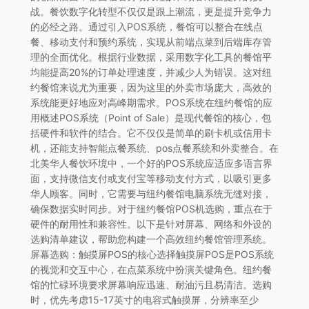
战。餐饮数字化转型不仅仅是跟上潮流，更是提升竞争力
的必经之路。通过引入POS系统，餐馆可以整合在线点
餐、移动支付和预约系统，实现从前端点菜到后端库存管
理的全面优化。根据行业数据，采用数字化工具的餐馆平
均能提高20%的订单处理速度，并减少人为错误。这对纽
约餐馆来说尤为重要，因为这里的外卖市场庞大，高效的
系统能更好地应对高峰期需求。POS系统在纽约餐馆的应
用概述POS系统（Point of Sale）是现代餐馆的核心，包
括硬件和软件的结合。它不仅仅是简单的刷卡机或信用卡
机，还能支持智能点餐系统、pos点餐系统和外卖整合。在
北美华人餐饮环境中，一个好的POS系统应适应多语言界
面，支持微信支付或支付宝等移动支付方式，以吸引更多
华人顾客。同时，它需要与纽约餐馆电脑系统无缝对接，
确保数据实时同步。对于纽约餐馆POS机选购，重点在于
硬件的耐用性和兼容性。以下是针对屏幕、网络和外设的
选购清单建议，帮助您构建一个高效纽约餐馆管理系统。
屏幕选购：触摸屏POS的核心选择触摸屏POS是POS系统
的视觉和交互中心，在点菜系统中扮演关键角色。纽约餐
馆的忙碌环境要求屏幕响应迅速、耐油污且易清洁。选购
时，优先考虑15-17英寸的电容式触摸屏，分辨率至少