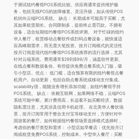
于测试纽约餐馆POS系统比较。供应商通常提供维护服
务，包括无线POS的故障修复。灵活升级，如从传统POS
机转向云端POS系统。 缺点： 长期成本可能高于买断，尤
其如果租赁期长。合同限制多，提前终止需罚款。不拥有
设备，适合短期纽约餐馆POS系统评测。 对于忙碌的纽约
华人餐厅，租赁移动点餐软件或扫码点餐设备，能快速适
应高峰期需求，而无需大笔投资。按月订阅模式的灵活性
按月订阅是现代纽约餐馆POS系统推荐的流行选择，尤其
针对云端系统。费用通常$29到$99/月，涵盖软件更新、
在线点餐和数据备份。有些提供免费点餐系统入门版，吸
引小型店。优点： 低门槛，适合预算有限的纽约餐馆点餐
机用户。自动更新，包括自助点餐系统或移动支付集成。
scalability强，能随业务增长添加功能，如纽约餐馆手持
POS系统。 缺点： 依赖互联网，如果网络不稳，云端POS
系统可能中断。累计费用高，长远看不如买断经济。数据
隐私需注意，尤其涉及信用卡机处理。 在北美华人餐饮场
景，按月订阅常用于整合支付宝等移动支付，方便针对中
国游客的餐厅。如何根据纽约餐馆场景选择模式选择时，
考虑你的餐厅类型和需求： 小型店如早餐店：优先按月订
阅或租赁免费POS系统，控制成本。中型华人餐厅：买断