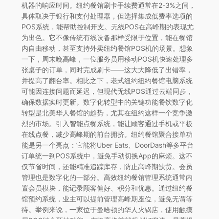
机器的响应时间。纽约餐馆刷卡手续费通常在2-3%之间，
具体取决于银行和支付处理器，但选择集成低费率选项的
POS系统，能帮助控制开支。无线POS在高峰期的表现尤
为出色。它不像传统有线设备那样受限于位置，能在餐馆
内自由移动，甚至支持外卖纽约餐馆POS机的场景。想象
一下，周末晚高峰，一位服务员用移动POS机快速处理多
张桌子的订单，同时完成刷卡——这大大降低了出错率，
并提高了翻台率。相比之下，老式纽约纽约餐馆电脑系统
可能因连接问题而延迟，但现代无线POS通过云端同步，
确保数据实时更新。数字化转型中的关键功能餐饮数字化
转型是北美华人餐馆的趋势，尤其在纽约这样一个竞争激
烈的市场。引入智能点餐系统，能让顾客通过手机或平板
在线点餐，减少高峰期的前台拥挤。纽约餐馆聚合接单功
能是另一个亮点：它能将Uber Eats、DoorDash等多平台
订单统一到POS系统中，避免手动切换App的麻烦。这不
仅节省时间，还能精准追踪库存，防止高峰期缺货。会员
管理也是数字化的一部分。高效纽约餐馆管理系统通常内
置会员模块，能记录顾客偏好、积分和优惠。通过纽约餐
馆预约系统，业主可以提前管理高峰期座位，避免无谓等
待。举例来说，一家位于曼哈顿的华人火锅店，使用触摸