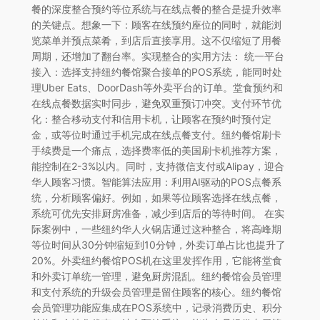
餐的深度整合预约等位系统与在线点餐的整合是提升效率
的关键点。想象一下：顾客在线预约座位的同时，就能浏
览菜单并预点菜肴，到店后直接享用。这不仅缩短了用餐
周期，还增加了翻台率。实现整合的实用方法： 统一平台
接入：选择支持纽约餐馆聚合接单的POS系统，能同时处
理Uber Eats、DoorDash等外卖平台的订单。堂食预约和
在线点餐数据实时同步，避免双重预订冲突。支付环节优
化：整合移动支付和信用卡机，让顾客在预约时预付定
金，或等位时通过手机完成在线点餐支付。纽约餐馆刷卡
手续费是一个痛点，选择费率低的美国刷卡机推荐方案，
能控制在2-3%以内。同时，支持微信支付或Alipay，迎合
华人顾客习惯。智能算法应用：利用AI驱动的POS点餐系
统，分析顾客偏好。例如，如果等位顾客选择在线点餐，
系统可优先安排厨房准备，减少到店后的等待时间。 在实
际案例中，一些纽约华人火锅店通过这种整合，将高峰期
等位时间从30分钟缩短到10分钟，外卖订单占比也提升了
20%。外卖纽约餐馆POS机在这里发挥作用，它能将堂食
和外卖订单统一管理，避免厨房混乱。纽约餐馆会员管理
和支付系统的升级会员管理是留住顾客的核心。纽约餐馆
会员管理功能应集成在POS系统中，记录消费历史、积分