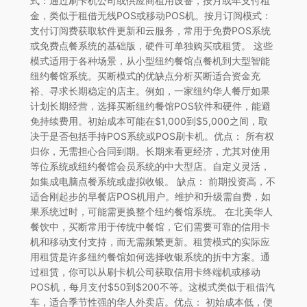
式：通过刷卡机公司或供应商租用设备，按月或年支付租
金，类似于租借无线POS或移动POS机。按月订阅模式：
支付订阅费获取软件更新和云服务，常用于免费POS系统
或免费点餐系统的基础版，硬件可单独购买或租赁。 这些
模式适用于各种场景，从小型纽约餐馆点餐机到大型智能
纽约餐馆系统。买断模式的优缺点分析买断适合资金充
裕、寻求长期稳定的店主。例如，一家纽约华人餐厅如果
计划长期经营，选择买断纽约餐馆POS软件和硬件，能避
免持续费用。初始成本可能在$1,000到$5,000之间，取
决于是否包括手持POS系统或POS刷卡机。优点： 所有权
归你，无需担心合同到期。长期来看更经济，尤其对使用
等位系统或纽约餐馆会员系统的中大型店。自定义灵活，
如集成电脑点餐系统或虚拟收银。 缺点： 前期投资高，不
适合刚起步的早餐店POS机用户。维护和升级需自费，如
果系统过时，可能需更换整个纽约餐馆系统。 在北美华人
餐饮中，买断常用于传统中餐馆，它们需要可靠的信用卡
机和移动支付支持，而无需频繁更新。租赁模式的实际应
用租赁是许多纽约餐馆如何选择收银系统的折中方案。通
过租赁，你可以从刷卡机公司获取信用卡终端机或移动
POS机，每月支付$50到$200不等。这模式类似于租借汽
车，适合季节性强的华人外卖店。优点： 初始成本低，便