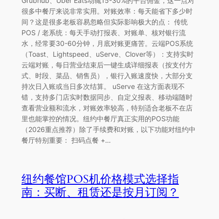
Grubhub、Uber Eats动辄15-30%的平台佣金，这一点对
很多中餐厅来说非常实用。对账效率：每天能省下多少时
间？这是很多老板容易忽略但实际影响极大的点： 传统
POS / 老系统：每天手动打报表、对账单、核对银行流
水，经常要30-60分钟，月底对账更痛苦。云端POS系统
（Toast、Lightspeed、uServe、Clover等）：支持实时
云端对账，每日营业结束后一键生成详细报表（按支付方
式、时段、菜品、销售员），银行入账速度快，大部分支
持次日入账或当日多次结算。 uServe 在这方面表现不
错，支持多门店实时数据同步、自定义报表、移动端随时
查看营业额和流水，对账效率较高，特别适合老板不在店
里也能掌控的情况。纽约中餐厅真正实用的POS功能
（2026重点推荐）除了手续费和对账，以下功能对纽约中
餐厅特别重要： 扫码点餐 +…
纽约餐馆POS机价格模式选择指
南：买断、租赁还是按月订阅？