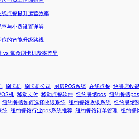
在线点餐提升运营效率
税率与小费设置详解
等位的智能升级路线
 vs 堂食刷卡机费率差异
机
刷卡机
刷卡机公司
厨房POS系统
在线点餐
快餐店收
POS机
移动支付
移动点餐软件
纽约餐馆pos
纽约餐馆po
纽约餐馆如何选择收银系统
纽约餐馆收银系统
纽约餐馆
系统
纽约餐馆行业pos系统推荐
纽约餐馆订单管理
纽约餐