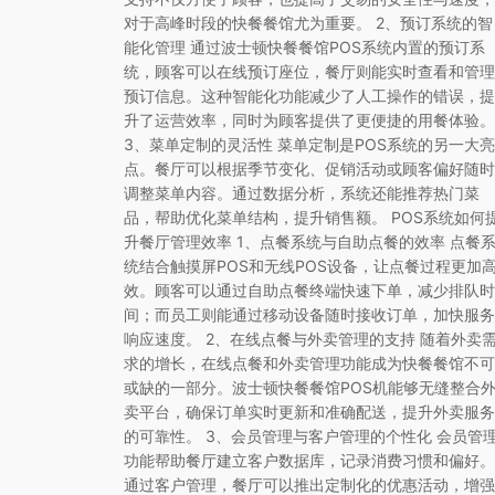
对于高峰时段的快餐餐馆尤为重要。 2、预订系统的智
能化管理 通过波士顿快餐餐馆POS系统内置的预订系
统，顾客可以在线预订座位，餐厅则能实时查看和管理
预订信息。这种智能化功能减少了人工操作的错误，提
升了运营效率，同时为顾客提供了更便捷的用餐体验。
3、菜单定制的灵活性 菜单定制是POS系统的另一大亮
点。餐厅可以根据季节变化、促销活动或顾客偏好随时
调整菜单内容。通过数据分析，系统还能推荐热门菜
品，帮助优化菜单结构，提升销售额。 POS系统如何
升餐厅管理效率 1、点餐系统与自助点餐的效率 点餐
统结合触摸屏POS和无线POS设备，让点餐过程更加
效。顾客可以通过自助点餐终端快速下单，减少排队时
间；而员工则能通过移动设备随时接收订单，加快服务
响应速度。 2、在线点餐与外卖管理的支持 随着外卖
求的增长，在线点餐和外卖管理功能成为快餐餐馆不可
或缺的一部分。波士顿快餐餐馆POS机能够无缝整合
卖平台，确保订单实时更新和准确配送，提升外卖服务
的可靠性。 3、会员管理与客户管理的个性化 会员管
功能帮助餐厅建立客户数据库，记录消费习惯和偏好。
通过客户管理，餐厅可以推出定制化的优惠活动，增强