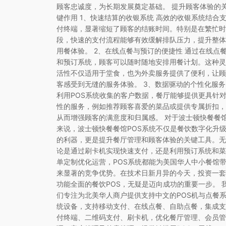
顾客忠诚度，为长期发展奠定基础。 提升顾客体验的
键作用 1、快速结算的收银系统 高效的收银系统结合
付终端，显著缩短了顾客的结账时间。特别是在繁忙时
段，快速的支付流程能够有效缓解排队压力，提升整体
用餐体验。 2、在线点餐与预订的便捷性 通过在线点
和预订系统，顾客可以随时随地安排用餐计划。这种灵
活性不仅适用于堂食，也为外卖服务提供了便利，让顾
客感受到无缝的服务体验。 3、数据驱动的个性化服务
利用POS系统收集的客户数据，餐厅能够提供更具针
性的服务，例如推荐顾客喜爱的菜品或提供专属折扣，
从而增强顾客的满意度和归属感。 对于波士顿快餐餐
来说，波士顿快餐餐馆POS系统不仅是餐饮数字化升
的利器，更是提升餐厅管理和顾客体验的关键工具。无
论是通过刷卡机实现快速支付，还是利用预订系统和菜
单定制优化运营，POS系统都能为美国华人中小餐馆
来显著的竞争优势。在技术日新月异的今天，投资一套
功能全面的餐饮POS，无疑是迈向成功的重要一步。 
们专注为北美华人商户提供支持中文的POS机与点餐
统设备，支持移动支付、在线点餐、自助点餐，集成支
付终端、二维码支付、刷卡机，优化餐厅管理、会员管