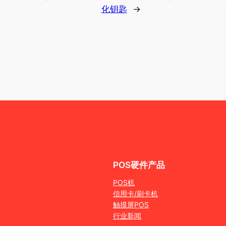
化钥匙
→
POS硬件产品
POS机
信用卡/刷卡机
触摸屏POS
行业新闻