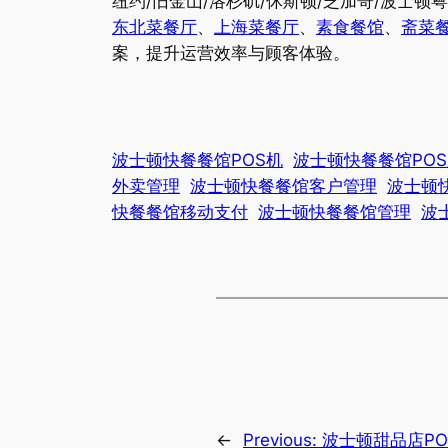
纽约/旧金山/洛杉矶/休斯顿/芝加哥/波士
东北菜餐厅
、
上海菜餐厅
、
素食餐馆
、
斋菜
案，提升运营效率与顾客体验。
波士顿快餐餐馆POS机
波士顿快餐餐馆PO
外卖管理
波士顿快餐餐馆客户管理
波士顿
快餐餐馆移动支付
波士顿快餐餐馆管理
波
←
Previous:
波士顿甜品店P