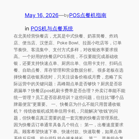
May 16, 2026
—
POS点餐机指南
by
in
POS机与点餐系统
在北美经营快餐店，尤其是中式快餐、奶茶简餐、炸鸡
店、便当店、汉堡店、Poke Bowl、拉面小吃店等，订单
节奏快、客流集中、支付方式多样，对收银效率要求很
高。一个好用的快餐店POS系统，不仅要能完成基础收
银，还要支持快速点单、厨房出单、信用卡支付、扫码点
餐、自助点餐、库存管理和营业数据分析。 很多老板在选
择快餐店收银系统时，只关注设备价格或月费，忽略了实
际运营中的关键问题：高峰期点单是否够快？厨房是否容
易漏单？快餐店pos机刷卡费率是否合理？外卖订单能不能
统一管理？员工是否容易培训？这些问题，往往比“哪个品
牌最便宜”更重要。 一、快餐店为什么不能只用普通收银
机？ 传统收银机或简单信用卡机，只能解决“收钱”的问
题，但快餐店真正需要的是一套完整的快餐店管理系统。
因为快餐店订单通常具备几个特点： 第一，出餐速度要求
高。顾客希望快速下单、快速付款、快速取餐，如果点单
系统反应慢，前台排队就会越来越长。 第二，菜单组合复