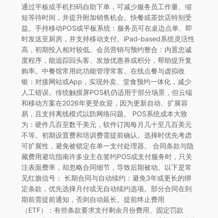
通过平板或手机扫码自助下单，可减少服务员工作量、缩
短等待时间，并提升附加销售机会。快餐或茶饮店特别受
益。手持移动POS或平板系统：服务员可在桌边点单、即
时发送至厨房，并支持移动支付。iPad-based系统灵活性
高，初期投入相对较低。会员营销与预约整合：内置忠诚
度程序，能追踪回头客、发放优惠券或积分，帮助提升复
购率。中餐馆常用此功能管理常客。在线点餐与虚拟收
银：对接网站或App，实现外卖、堂食预约一体化，减少
人工错误。传统触摸屏POS机仍适用于部分场景，但云端
和移动方案在2026年更受欢迎，因为更新自动、扩展容
易，且支持离线模式以防网络问题。 POS系统成本大致
为：硬件几百至数千美元，软件订阅每月几十至几百美元
不等。初期设置费和培训费需提前确认。选择时优先考虑
可扩展性，避免被锁定在单一支付处理器。 合同条款与隐
藏费用避坑指南许多业主在签约POS或支付服务时，只关
注表面费率，却忽略合同细节，导致后期被动。以下是常
见红旗信号： 长期合同与自动续约：避免3年或更长的绑
定条款，优先选择月付或无自动续约选项。部分合同在到
期前需提前通知，否则自动延长。提前终止费用
（ETF）：有些条款要求支付剩余月份费用、固定罚款