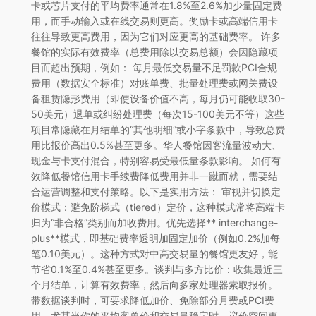
卡或芯片支付的平均费率通常在1.8%至2.6%加少量固定费
用，而手动输入或在线交易则更高。奖励卡或高端信用卡
往往导致更高费用，因为它们对应更高的基础费率。 许多
餐馆的实际有效费率（总费用除以交易总额）会因隐藏项
目而超出预期，例如： 每月最低交易量不足罚款PCI合规
费用（数据安全标准）对账单费、批量处理费或网关费设
备租赁隐形费用（即使设备价值不高，每月仍可能收取30-
50美元）退单或纠纷处理费（每次15-100美元不等）这些
项目常隐藏在月结单的“其他明细”或小字条款中，导致总费
用比报价高出0.5%甚至更多。华人餐馆因客流量波动大、
现金与卡支付混合，特别容易受最低量条款影响。 如何有
效降低餐馆信用卡手续费降低费用并非一蹴而就，需要结
合运营调整和支付策略。以下是实用方法： 审视并切换定
价模式：避免阶梯式（tiered）定价，这种模式常将高端卡
归为“非合格”类别而加收费用。优先选择** interchange-
plus**模式，即基础费率透明加固定加价（例如0.2%加每
笔0.10美元）。这种方式对中高交易量的餐馆更友好，能
节省0.1%至0.4%甚至更多。谈判与多方比价：收集最近三
个月结单，计算有效费率，然后向多家处理器索取报价。
带数据谈判时，可要求降低加价、免除部分月费或PCI费
用。尤其当你的平均客单价和交易量稳定时，议价空间更