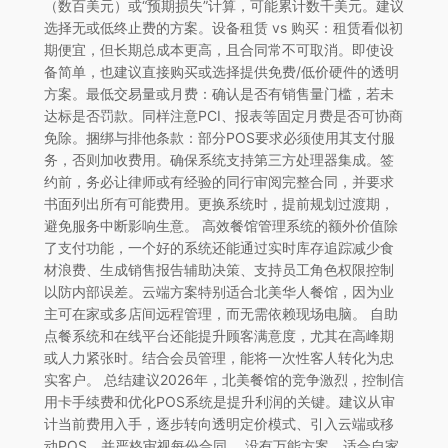
（数百美元）或“预期损失”计算，可能累计数千美元。建议
选择无或低终止费的方案。设备租赁 vs 购买：租赁看似初
期便宜，但长期总成本更高，且合同常不可取消。即使设
备简单，也建议直接购买或选择提供免费/低价硬件的透明
方案。最低交易量或月费：确认是否有销售量门槛，若未
达标是否罚款。同样注意PCI、报表等固定月费是否可协商
免除。捆绑与排他条款：部分POS要求必须使用其支付服
务，否则加收费用。确保系统支持第三方处理器集成。签
约前，务必让律师或有经验的同行审阅完整合同，并要求
书面列出所有可能费用。更换系统时，提前规划过渡期，
避免服务中断影响生意。 高效餐馆管理系统的额外价值除
了支付功能，一个好的系统还能通过实时库存追踪减少食
材浪费、生成销售报告辅助决策、支持员工角色权限控制
以防内部误差。云端方案特别适合北美华人餐馆，因为业
主可在家或多店间远程管理，而无需依赖现场电脑。 自助
点餐系统和在线平台还能提升顾客满意度，尤其在高峰期
或人力紧张时。结合会员管理，能将一次性客人转化为忠
实客户。 总结建议2026年，北美餐馆的竞争激烈，控制信
用卡手续费和优化POS系统是提升利润的关键。建议从审
计当前费用入手，逐步转向透明定价模式、引入云端或移
动POS，并严格审视每份合同。 没有万能方案，适合自家