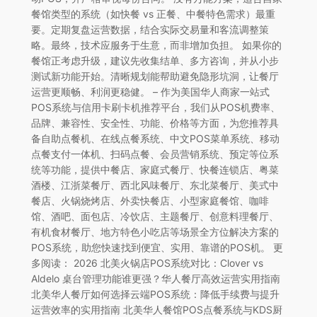
餐馆类型的系统（如快餐 vs 正餐、中餐特色需求）最重
要。定期复盘运营数据，结合实际交易量和客流调整策
略。最终，技术应服务于生意，而非增加负担。 如果你的
餐馆正考虑升级，建议先收集结单、多方咨询，并从小步
测试新功能开始。清晰规划能帮助避免隐形坑洞，让餐厅
运营更顺畅、利润更稳健。 – 作为美国华人商家一站式
POS系统与信用卡刷卡机推荐平台，我们从POS机费率、
品牌、兼容性、安全性、功能、价格等方面，为您推荐具
备自助点餐机、在线点餐系统、中文POS菜单系统、移动
点餐支付一体机、扫码点餐、会员营销系统、预定等位系
统等功能，提供中餐店、家庭式餐厅、快餐连锁店、粤菜
酒楼、江浙菜餐厅、西北风味餐厅、东北菜餐厅、美式中
餐店、火锅烧烤店、外卖快餐店、小型家庭餐馆、咖啡
馆、酒吧、面包店、冷饮店、主题餐厅、创意料理餐厅、
有机食材餐厅、地方特色小吃店等场景全方位解决方案的
POS系统，助您快速找到便宜、实用、靠谱的POS机。 更
多阅读： 2026 北美火锅店POS系统对比：Clover vs
Aldelo 桌台管理功能谁更强？华人餐厅高效运营实用指南
北美华人餐厅如何选择云端POS系统：降低手续费与提升
运营效率的实用指南 北美华人餐馆POS点餐系统与KDS厨