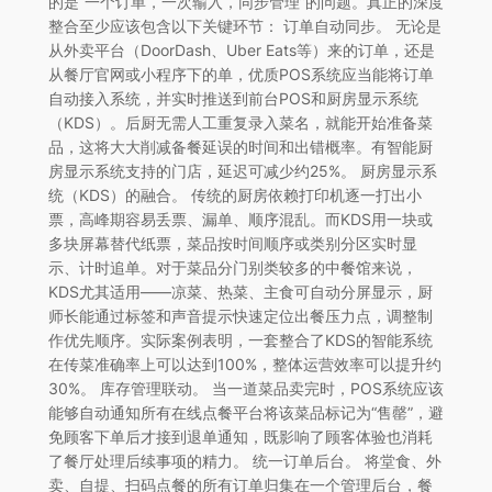
的是“一个订单，一次输入，同步管理”的问题。真正的深度
整合至少应该包含以下关键环节： 订单自动同步。 无论是
从外卖平台（DoorDash、Uber Eats等）来的订单，还是
从餐厅官网或小程序下的单，优质POS系统应当能将订单
自动接入系统，并实时推送到前台POS和厨房显示系统
（KDS）。后厨无需人工重复录入菜名，就能开始准备菜
品，这将大大削减备餐延误的时间和出错概率。有智能厨
房显示系统支持的门店，延迟可减少约25%。 厨房显示系
统（KDS）的融合。 传统的厨房依赖打印机逐一打出小
票，高峰期容易丢票、漏单、顺序混乱。而KDS用一块或
多块屏幕替代纸票，菜品按时间顺序或类别分区实时显
示、计时追单。对于菜品分门别类较多的中餐馆来说，
KDS尤其适用——凉菜、热菜、主食可自动分屏显示，厨
师长能通过标签和声音提示快速定位出餐压力点，调整制
作优先顺序。实际案例表明，一套整合了KDS的智能系统
在传菜准确率上可以达到100%，整体运营效率可以提升约
30%。 库存管理联动。 当一道菜品卖完时，POS系统应该
能够自动通知所有在线点餐平台将该菜品标记为“售罄”，避
免顾客下单后才接到退单通知，既影响了顾客体验也消耗
了餐厅处理后续事项的精力。 统一订单后台。 将堂食、外
卖、自提、扫码点餐的所有订单归集在一个管理后台，餐