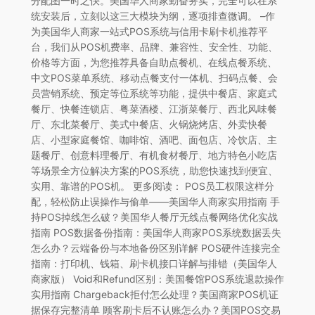
分配图一时之快。美国华人商家勤奋务实，完全可以在系
统安装后，立刻以这三大模块为纲，逐项排查微调。 –作
为美国华人商家一站式POS系统与信用卡刷卡机推荐平
台，我们从POS机费率、品牌、兼容性、安全性、功能、
价格等方面，为您推荐具备自助点餐机、在线点餐系统、
中文POS菜单系统、移动点餐支付一体机、扫码点餐、会
员营销系统、预定等位系统等功能，提供中餐店、家庭式
餐厅、快餐连锁店、粤菜酒楼、江浙菜餐厅、西北风味餐
厅、东北菜餐厅、美式中餐店、火锅烧烤店、外卖快餐
店、小型家庭餐馆、咖啡馆、酒吧、面包店、冷饮店、主
题餐厅、创意料理餐厅、有机食材餐厅、地方特色小吃店
等场景全方位解决方案的POS系统，助您快速找到便宜、
实用、靠谱的POS机。 更多阅读： POS员工权限这样分
配，轻松防止误操作与偷单——美国华人商家实用指南 手
持POS掉线怎么破？美国华人餐厅无线点餐网络优化实战
指南 POS数据备份指南：美国华人商家POS系统数据丢失
怎么办？云端备份与本地备份区别详解 POS硬件连接完全
指南：打印机、钱箱、刷卡机接口详解与排错（美国华人
商家版） Void和Refund区别：美国餐馆POS系统退款操作
实用指南 Chargeback拒付怎么处理？美国商家POS机证
据保存完整清单 顾客刷卡后不认账怎么办？美国POS交易