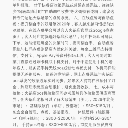
单和排班。 对于快餐店收银系统或普通点菜系统，往往缺
少“锅底单独计时”“自助调料收费”等火锅特有逻辑，建议选
择专门适配火锅场景的点餐系统。 六、在线点餐与自助点
餐：提升翻台率的双引擎2026年，客人越来越习惯提前浏
览菜单。在线点餐平台可以嵌入火锅店官网或Google商家
页面，客人到店前就选好锅底和涮品，到店扫码即可确认
下单。这能缩短每桌的决策时间，提高翻台率。 自助点餐
系统与扫码点餐则是店内优化的关键。每桌二维码支持微
信、支付宝、Apple Pay等多种扫码工具，客人可随时加
菜并直接通过刷卡机或手机支付。对于不愿使用手机的老
年客人，服务员手持无线pos或移动点餐支付一体机同样能
提供无差别服务。 值得注意的是，网上点餐系统与火锅店
pos系统的数据必须实时同步。如果客人提前在线预付了订
金，到店后系统应自动抵扣，避免重复收款。 七、成本与
价格：火锅店pos机价格区间参考虽然具体价格因供应商而
异，但火锅店老板可以了解大致范围（美元，2026年北美
市场）： 基础版软件（单店，云部署）：$50–$150/月，
包含桌台管理、点餐、基础报表。 一体机硬件（触摸屏
+打印机+钱箱）：$800–$2000/台，租赁约$50–$80/
月。 手持pos终端：$300–$600/台，或使用服务员自有