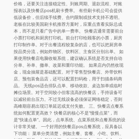
价格，还要关注连接稳定性、到账周期、退款流程、对账
报表以及快餐店pos机刷卡费率。 有些刷卡机公司会提供
低设备价，但后续手续费、合约限制或技术支持不透明。
老板在比较美国刷卡机推荐方案时，应重点查看实际总成
本，而不是只看广告中的单一费率。 快餐店通常需要前台
小票打印机和厨房打印机。前台打印给顾客的小票，厨房
打印制作单。对于出餐流程较复杂的店，也可以把厨房单
按品类分流，例如炸物区、饮料区、主食区分别出单。 如
果使用快餐店电脑收银系统，建议确认系统是否支持自动
分单、补单、撤单、改菜和重印功能。 如果店内仍然收现
金，现金抽屉是基础配置。对于零售型快餐店、外带饮料
店、预包装食品店，还可以配置扫码枪，用于扫描条码商
品。 无线pos适合排队点单、移动收款、桌边加单或临时
摊位场景。对于空间较小但客流高的快餐店，手持设备可
以减轻前台压力。不过无线设备必须保证网络稳定，否则
高峰期容易出现订单延迟或支付失败。 三、快餐店点餐系
统如何配置更高效？ 快餐店的核心不是“慢慢点菜”，而
是“快速点单”。因此，点单系统、点菜系统和点餐系统的设
计非常关键。 一个好用的快餐店pos点餐系统，应具备以
下功能： 菜单分类清楚，例如主餐、套餐、小吃、饮料、