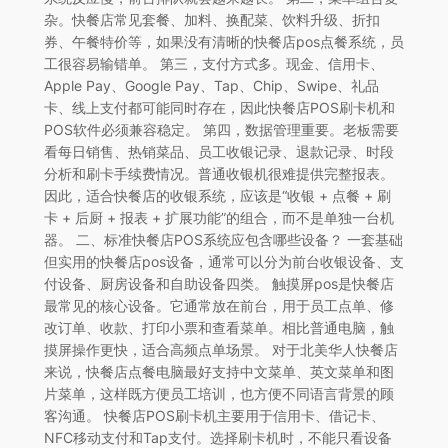
杂。快餐店常见套餐、加料、换配菜、饮料升级、折扣
券、午餐特价等，如果没有清晰的快餐店pos点餐系统，员
工很容易输错单。 第三，支付方式多。现金、信用卡、
Apple Pay、Google Pay、Tap、Chip、Swipe、礼品
卡、线上支付都可能同时存在，因此快餐店POS刷卡机和
POS软件必须兼容稳定。 第四，数据管理重要。老板需要
看每日销售、热销菜品、员工收银记录、退款记录、时段
分析和刷卡手续费情况。普通收银机很难提供完整报表。
因此，适合快餐店的收银系统，应该是“收银 + 点餐 + 刷
卡 + 后厨 + 报表 + 扩展功能”的组合，而不是单独一台机
器。 二、标准快餐店POS系统应包含哪些设备？ 一套基础
但实用的快餐店pos设备，通常可以分为前台收银设备、支
付设备、厨房设备和自助设备四类。 触摸屏pos是快餐店
最常见的核心设备。它通常放在前台，用于员工点单、修
改订单、收款、打印小票和查看菜单。相比普通电脑，触
摸屏操作更快，适合高频点单场景。 对于北美华人快餐店
来说，快餐店点餐电脑最好支持中文菜单、英文菜单和图
片菜单，这样既方便员工培训，也方便不同语言背景的顾
客沟通。 快餐店POS刷卡机主要用于信用卡、借记卡、
NFC移动支付和Tap支付。选择刷卡机时，不能只看设备