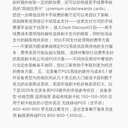
款时额外收取一定的附加费，还可以拒绝接受手续费率较
高的“高端信用卡”（premium cards/rewards cards）。
想进一步降低信用卡手续费的餐厅还可以考虑以下策略：
鼓励顾客使用借记卡或现金支付——这类支付方式的手续
费通常远低于信用卡； 接入Cash Discount计划——将手
续费成本透明地转嫁给选择刷卡支付的顾客，同时给现金
支付的顾客维持原价； 对比不同支付处理商的费率方案
——不要因为图省事就绑定POS系统供应商排他的支付服
务，费率差异可能会超出预期。 选择对餐饮行业费率友好
的美国刷卡机公司或POS方案——不同供应商对中餐馆的
行业定价策略各不相同，货比三家有助于争取到更为经济
的整体方案。 五、北美餐厅POS系统的硬件与成本5.1 硬
件设备类型与价格区间从几十美元的入门级读卡器到数千
美元的全面商业系统，美国市场刷卡机价格差异巨大。以
下是2025年北美各类POS硬件的市场参考价目： 设备类
型 价格范围 适用场景 基础有线刷卡机 150–150–300 仅
用于刷卡收款的小型外卖店 无线移动POS（含手持）
400–400–800 带无线点餐支付，适合堂食餐厅服务员使
用 触摸屏终端POS 800–800–1,500/台…