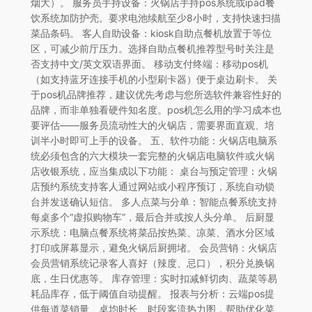
烟大）。 服务员手持设备：火锅店手持pos系统或ipad餐
饮系统加防护壳。要求电池续航至少8小时，支持快速扫描
菜品条码。 客人自助设备：kiosk自助点餐机放置于等位
区，可减少前厅压力。选择自助点餐机推荐型号时关注是
否支持中文/英文双语界面。 移动支付终端：移动pos机
（如支持蓝牙连接手机的小型刷卡器）便于桌边刷卡。 关
于pos机品牌推荐，建议优先考虑与您所选软件兼容性好的
品牌，而非单独看硬件知名度。pos机怎么用的学习成本也
要评估——服务员流动性大的火锅店，需要界面直观、培
训半小时即可上手的设备。 五、软件功能：火锅店电脑系
统必须包含的六大模块一套完整的火锅店电脑软件或火锅
店收银系统，应当集成以下功能： 桌台与预定管理：火锅
店预约系统支持客人通过网站或小程序预订，系统自动锁
台并发送确认短信。 多人点菜与分单：智能点餐系统支持
每桌多个“虚拟购物车”，最后合并或按人头分单。 后厨显
示系统：电脑点餐系统将菜品按热菜、凉菜、酒水分区域
打印或屏幕显示，避免火锅后厨拥堵。 会员营销：火锅店
会员营销系统记录客人喜好（辣度、忌口），积分兑换锅
底，生日优惠等。 库存管理：实时扣减鲜切肉、蔬菜等易
耗品库存，低于阈值自动提醒。 报表与分析：云端pos提
供每道菜销量、桌均时长、时段客流热力图，帮助优化菜