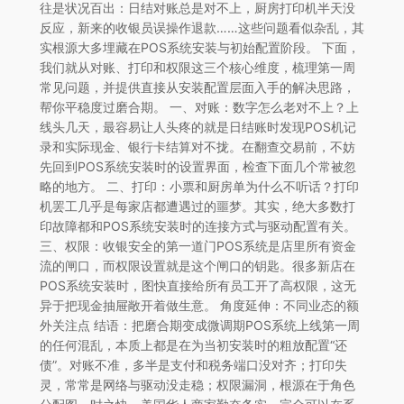
往是状况百出：日结对账总是对不上，厨房打印机半天没
反应，新来的收银员误操作退款……这些问题看似杂乱，其
实根源大多埋藏在POS系统安装与初始配置阶段。 下面，
我们就从对账、打印和权限这三个核心维度，梳理第一周
常见问题，并提供直接从安装配置层面入手的解决思路，
帮你平稳度过磨合期。 一、对账：数字怎么老对不上？上
线头几天，最容易让人头疼的就是日结账时发现POS机记
录和实际现金、银行卡结算对不拢。在翻查交易前，不妨
先回到POS系统安装时的设置界面，检查下面几个常被忽
略的地方。 二、打印：小票和厨房单为什么不听话？打印
机罢工几乎是每家店都遭遇过的噩梦。其实，绝大多数打
印故障都和POS系统安装时的连接方式与驱动配置有关。
三、权限：收银安全的第一道门POS系统是店里所有资金
流的闸口，而权限设置就是这个闸口的钥匙。很多新店在
POS系统安装时，图快直接给所有员工开了高权限，这无
异于把现金抽屉敞开着做生意。 角度延伸：不同业态的额
外关注点 结语：把磨合期变成微调期POS系统上线第一周
的任何混乱，本质上都是在为当初安装时的粗放配置“还
债”。对账不准，多半是支付和税务端口没对齐；打印失
灵，常常是网络与驱动没走稳；权限漏洞，根源在于角色