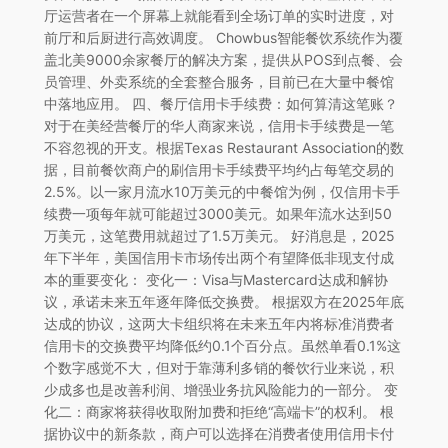
厅运营者在一个屏幕上就能看到全场订单的实时进度，对
前厅和后厨进行高效调度。 Chowbus智能餐饮系统作为覆
盖北美9000余家餐厅的解决方案，提供从POS到点餐、会
员管理、外卖系统的全套整合服务，目前已在大量中餐馆
中落地应用。 四、餐厅信用卡手续费：如何算清这笔账？
对于在美经营餐厅的华人商家来说，信用卡手续费是一笔
不容忽视的开支。根据Texas Restaurant Association的数
据，目前餐饮商户的刷信用卡手续费平均约占每笔交易的
2.5%。以一家月流水10万美元的中餐馆为例，仅信用卡手
续费一项每年就可能超过3000美元。如果年流水达到50
万美元，这笔费用就超过了1.5万美元。 好消息是，2025
年下半年，美国信用卡市场传出两个有望降低非现支付成
本的重要变化： 变化一：Visa与Mastercard达成和解协
议，承诺未来五年逐年降低交换费。 根据双方在2025年底
达成的协议，这两大卡组织将在未来五年内将标准消费者
信用卡的交换费平均降低约0.1个百分点。虽然单看0.1%这
个数字感觉不大，但对于靠薄利多销的餐饮行业来说，积
少成多也是改善利润、增强业务抗风险能力的一部分。 变
化二：商家将获得收取附加费和拒绝“高端卡”的权利。 根
据协议中的新条款，商户可以选择在消费者使用信用卡付