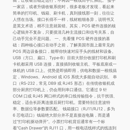
辑，让收银台稳定运行，不再因一根线而手忙脚乱。 接手
一家店，或者升级收银系统时，很多老板才发现，看起来
简单的打印机、钱箱、刷卡机，真到接线那一刻，往往让
人愣在当场。接口长得不一样，线材粗细各异，说明书又
是英文术语，稍不注意就装错。其实，POS 硬件连接的核
心逻辑并不复杂，只要摸清几种主流接口和信号关系，自
己动手完全不是问题。 一、先看懂 POS 硬件连接的基
础：四种核心接口在动手之前，了解美国市面上最常见的
POS 周边设备接口，能帮你快速对应手头的线材和设备。
USB（方口、扁口、Type‑B）目前大部分收据打印机和刷
卡机都采用 USB 连接，直接插到收银主机、平板底座或一
体机的 USB 口上。优势是即插即用，供电和数据一根线搞
定，Windows、Android 或 iOS 系统大多能自动识别。 串
口（RS‑232，常见 DB9 或 RJ45 形态）在传统收银机或
部分厨房打印机上，仍会用到串口通信。它通过 9 针
COM 口或 RJ45 网口样式的串口线传输指令，抗干扰强、
稳定，适合长距离连接后厨打印机。需要特别注意波特
率、数据位等参数要匹配。 钱箱接口（RJ11/RJ12，多为
6 芯电话口）钱箱绝大部分并不是直接连电脑，而是通
过“打印机驱动弹开”。小票打印机背后通常有一个标
着“Cash Drawer”的 RJ11 口，用一根电话线样式的线连到