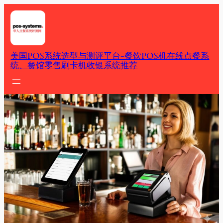
Skip
to
content
美国POS系统选型与测评平台-餐饮POS机在线点餐系
统、餐馆零售刷卡机收银系统推荐