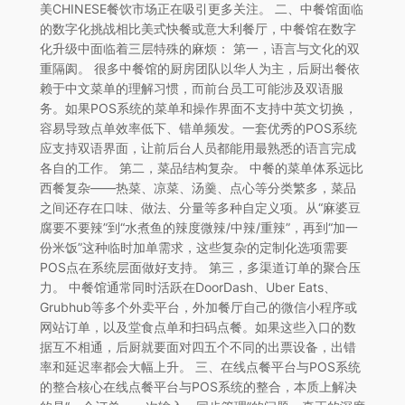
美CHINESE餐饮市场正在吸引更多关注。 二、中餐馆面临
的数字化挑战相比美式快餐或意大利餐厅，中餐馆在数字
化升级中面临着三层特殊的麻烦： 第一，语言与文化的双
重隔阂。 很多中餐馆的厨房团队以华人为主，后厨出餐依
赖于中文菜单的理解习惯，而前台员工可能涉及双语服
务。如果POS系统的菜单和操作界面不支持中英文切换，
容易导致点单效率低下、错单频发。一套优秀的POS系统
应支持双语界面，让前后台人员都能用最熟悉的语言完成
各自的工作。 第二，菜品结构复杂。 中餐的菜单体系远比
西餐复杂——热菜、凉菜、汤羹、点心等分类繁多，菜品
之间还存在口味、做法、分量等多种自定义项。从“麻婆豆
腐要不要辣”到“水煮鱼的辣度微辣/中辣/重辣”，再到“加一
份米饭”这种临时加单需求，这些复杂的定制化选项需要
POS点在系统层面做好支持。 第三，多渠道订单的聚合压
力。 中餐馆通常同时活跃在DoorDash、Uber Eats、
Grubhub等多个外卖平台，外加餐厅自己的微信小程序或
网站订单，以及堂食点单和扫码点餐。如果这些入口的数
据互不相通，后厨就要面对四五个不同的出票设备，出错
率和延迟率都会大幅上升。 三、在线点餐平台与POS系统
的整合核心在线点餐平台与POS系统的整合，本质上解决