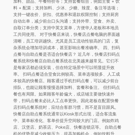
加料、甜品、午餐特价等；支持套餐组合，例如主食 + 饮
料 + 配菜；支持加料、少冰、少糖、辣度、备注等选项；
支持一键改价、折扣、优惠券和退款权限控制；支持厨房
自动出单，减少前台口头沟通；支持外带、堂食、外卖、
自取订单分类；支持中英文菜单，方便华人老板和本地员
工共同使用。 对于快餐店来说，快餐店点餐电脑的界面越
清晰，员工培训越快。尤其是员工流动性较高的门店，复
杂系统会增加培训成本，甚至影响出餐准确率。 四、扫码
点餐与自助点餐是否适合快餐店？ 近几年，快餐店扫码点
餐系统和快餐店自助点餐系统在北美越来越常见。它们不
是每家店都必须安装，但在特定场景中可以明显提升效
率。 扫码点餐适合堂食比例较高、菜单选项较多、人工成
本较高的快餐店。顾客通过手机扫码点餐，可以减少前台
排队，也能让顾客慢慢选择加料、套餐和备注。 但扫码点
餐也有局限。如果顾客年龄偏大，或店铺主要做快速外
带，扫码点餐未必比人工点单更快。因此老板在配置快餐
店扫码点餐系统时，应结合客群习惯，而不是盲目跟风。
快餐店自助点餐系统通常以Kiosk形式出现，适合客流集
中、菜单标准化、客单价提升空间较大的门店。例如炸鸡
店、汉堡店、奶茶店、Poke店、快餐连锁店等。 自助点餐
机的优势是减少收银压力，提高加购机会，例如饮料升