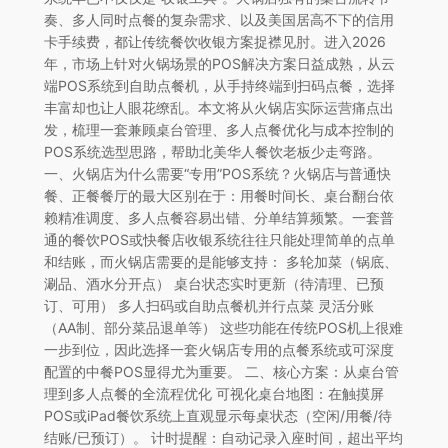
奏、多人同时点餐的复杂需求、以及美国居高不下的信用
卡手续费，都让传统餐饮收银方案捉襟见肘。进入2026
年，市场上针对火锅场景的POS解决方案日益成熟，从云
端POS系统到自助点餐机，从手持终端到扫码点餐，选择
丰富却也让人眼花缭乱。本文将从火锅店实际运营痛点出
发，梳理一套兼顾桌台管理、多人点餐优化与成本控制的
POS系统选型思路，帮助北美华人餐饮老板少走弯路。
一、火锅店为什么需要“专用”POS系统？火锅店与普通快
餐、正餐餐厅的最大区别在于：用餐时间长、桌台翻台依
赖精准调度、多人点餐容易出错、分单结算频繁。一套普
通的餐饮POS或快餐店收银系统往往只能处理简单的点单
和结账，而火锅店需要的是能够支持： 多轮加菜（锅底、
涮品、酒水分开点） 桌台状态实时更新（待清理、已预
订、可用） 多人扫码或自助点餐机并行点菜 灵活分账
（AA制、部分菜品退单等） 这些功能在传统POS机上很难
一步到位，因此选择一套火锅店专用的点餐系统或可深度
配置的中餐POS显得尤为重要。 二、核心方案：从桌台管
理到多人点餐的全流程优化 可视化桌台地图：在触摸屏
POS或iPad餐饮系统上直观显示每桌状态（空闲/用餐/待
结账/已预订）。 计时提醒：自动记录入座时间，超出平均