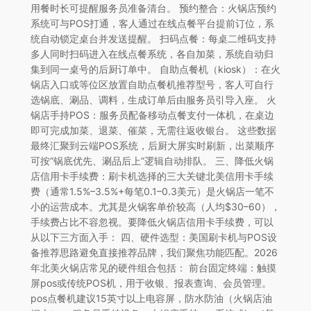
用餐时长可提醒服务员准备清台。 预约整合：火锅店预约
系统可与POS打通，客人通过在线点餐平台提前订位，系
统自动锁定桌台并发送提醒。 扫码点餐：每桌二维码支持
多人同时扫码进入在线点餐系统，各自加菜，系统自动归
集到同一桌号的后厨订单中。 自助点餐机（kiosk）：在火
锅店入口或等位区放置自助点餐机推荐型号，客人可自行
选锅底、涮品、调料，生成订单后由服务员引导入座。 火
锅店手持POS：服务员配备移动点餐支付一体机，在桌边
即可完成加菜、退菜、催菜，无需往返收银台。 这些数据
最终汇聚到云端POS系统，后厨大屏实时刷新，出菜顺序
可按“锅底优先、涮品后上”逻辑自动排队。 三、降低火锅
店信用卡手续费：刷卡机选择的三大关键北美信用卡手续
费（通常1.5%–3.5%+每笔0.1–0.3美元）是火锅店一笔不
小的运营成本。尤其是火锅客单价较高（人均$30–60），
手续费占比不容忽视。要降低火锅店信用卡手续费，可以
从以下三方面入手： 四、硬件选型：美国刷卡机与POS设
备推荐思路避免直接推荐品牌，我们聚焦功能匹配。2026
年北美火锅店常见的硬件组合包括： 前台固定终端：触摸
屏pos或传统POS机，用于收银、报表查询、会员管理。
pos点餐机建议15英寸以上电容屏，防水防油（火锅店油