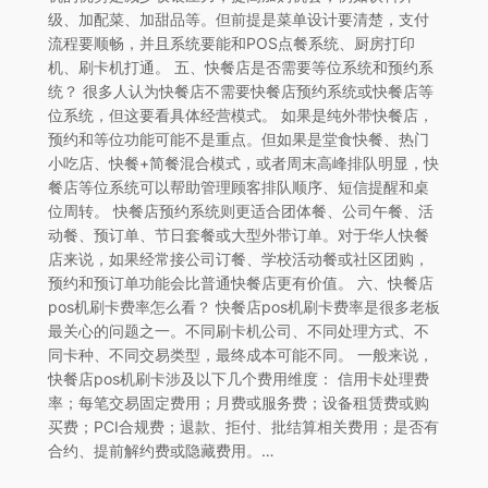
级、加配菜、加甜品等。但前提是菜单设计要清楚，支付
流程要顺畅，并且系统要能和POS点餐系统、厨房打印
机、刷卡机打通。 五、快餐店是否需要等位系统和预约系
统？ 很多人认为快餐店不需要快餐店预约系统或快餐店等
位系统，但这要看具体经营模式。 如果是纯外带快餐店，
预约和等位功能可能不是重点。但如果是堂食快餐、热门
小吃店、快餐+简餐混合模式，或者周末高峰排队明显，快
餐店等位系统可以帮助管理顾客排队顺序、短信提醒和桌
位周转。 快餐店预约系统则更适合团体餐、公司午餐、活
动餐、预订单、节日套餐或大型外带订单。对于华人快餐
店来说，如果经常接公司订餐、学校活动餐或社区团购，
预约和预订单功能会比普通快餐店更有价值。 六、快餐店
pos机刷卡费率怎么看？ 快餐店pos机刷卡费率是很多老板
最关心的问题之一。不同刷卡机公司、不同处理方式、不
同卡种、不同交易类型，最终成本可能不同。 一般来说，
快餐店pos机刷卡涉及以下几个费用维度： 信用卡处理费
率；每笔交易固定费用；月费或服务费；设备租赁费或购
买费；PCI合规费；退款、拒付、批结算相关费用；是否有
合约、提前解约费或隐藏费用。…