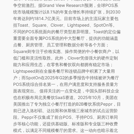
争空前激烈。据Grand View Research预测，全球POS系
统市场规模预计以8.1%的年复合增长率持续扩张，到2030
年将达到约1814.7亿美元。目前市场上的主流玩家主要包
括Toast、Square、Clover、Lightspeed、SpotOn等。
不同的POS系统面向的餐厅类型差异明显。Toast的定位偏
重需要全面专属POS系统的中大型餐厅，提供的功能涵盖
点餐、厨房管理、员工管理和数据分析等各个方面；
Square则专注于价格实惠、操作简便的中小餐饮商户，以
低门槛和灵活性取胜。此外，Clover凭借强大的硬件定制
能力和应用生态，在零售和餐饮双向都拥有稳定市场；
Lightspeed则在全服务餐厅和连锁品牌中积累了大量用
户；而SpotOn在2025年G2的多季报告中持续被评为餐厅
POS系统综合排名第一，在用户满意度和支持服务质量方
面表现突出。 值得关注的一点变化是，中国头部科技企业
也在积极布局北美餐饮SaaS赛道。2025年10月，美团在
美国推出了专为独立小餐厅打造的B2B餐饮系统Peppr，目
前已进入洛杉矶、达拉斯和休斯顿三座城市的试点运营阶
段。Peppr不仅集成了前台POS、手持POS、厨房订单同
步等核心功能，还提供基础版、标准版和专业版三种收费
模式，以满足不同规模餐厅的需求。这一动向也暗示着北