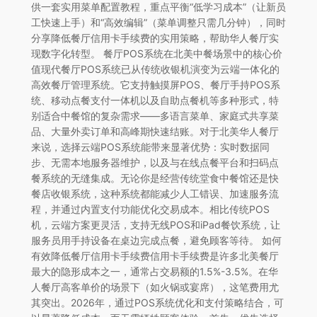
供一套实用菜单配置教程，重点平衡“低学习成本”（让新员
工快速上手）和“高效编辑”（菜单调整只需几分钟），同时
分享降低餐厅信用卡手续费的实用策略，帮助华人餐厅实
现数字化转型。 餐厅POS系统在北美中餐场景中的核心价
值现代餐厅POS系统已从传统收银机演变为云端一体化的
高效餐厅管理系统。它支持触摸屏POS、餐厅手持POS系
统、移动点餐支付一体机以及自助点餐机等多种形式，特
别适合中餐馆的复杂需求——多语言菜单、家庭式共享菜
品、大量外卖订单和高峰期快速结账。对于北美华人餐厅
来说，选择云端POS系统能带来显著优势：实时数据同
步、无需本地服务器维护，以及与在线点餐平台和扫码点
餐系统的无缝集成。无论你是经营传统堂食中餐馆还是快
餐店收银系统，这种系统都能减少人工错误、加速服务流
程，并通过内置支付功能优化交易成本。相比传统POS
机，云端方案更灵活，支持无线POS和iPad餐饮系统，让
服务员用手持设备在桌边完成点餐，避免顾客等待。 如何
有效降低餐厅信用卡手续费信用卡手续费是许多北美餐厅
最大的隐形成本之一，通常占交易额的1.5%-3.5%。在华
人餐厅高客单价的场景下（如火锅或宴席），这笔费用尤
其突出。2026年，通过POS系统优化和支付策略结合，可