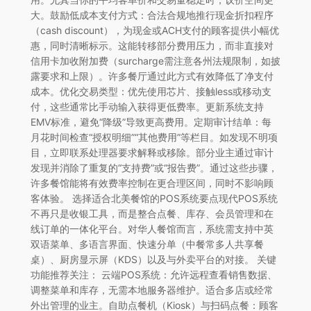
大。鼓励低成本支付方式：合法合规地推行现金折扣程序
（cash discount），为现金或ACH支付的顾客提供小幅优
惠，同时清晰标示。这能转移部分费用压力，而非直接对
信用卡加收附加费（surcharge需注意各州法规限制，如披
露要求和上限）。许多餐厅通过此方式有效降低了净支付
成本。优化交易类型：优先使用芯片、接触less或移动支
付，这些通常比手动输入获得更低费率。更新系统支持
EMV标准，避免“降级”导致更高费用。定期审计结单：每
月花时间检查“授权明细”“其他费用”等栏目。如发现不明项
目，立即联系处理器要求解释或移除。部分业主通过审计
发现并消除了重复的“支持费”或“报告费”。通过这些步骤，
许多餐馆能将有效费率控制在更合理区间，同时不影响顾
客体验。 选择适合北美餐馆的POS系统要点现代POS系统
不再只是收银工具，而是整合点餐、库存、会员管理和在
线订单的一体化平台。对华人餐馆而言，系统需支持中英
双语菜单、多语言界面、快速分单（中餐常多人共享餐
桌）、厨房显示屏（KDS）以及与外卖平台的对接。 关键
功能推荐关注： 云端POS系统：允许远程查看销售数据、
调整菜单和库存，无需本地服务器维护。适合多店或经常
外出管理的业主。自助点餐机（Kiosk）与扫码点餐：顾客