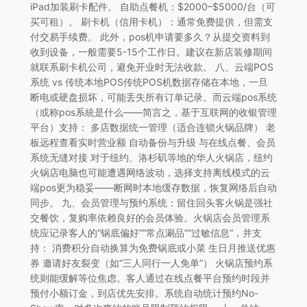
iPad加装刷卡配件。 自助点餐机：$2000–$5000/台（可
买可租）。 刷卡机（信用卡机）：通常免费提供，但需支
付交易手续费。 此外，pos机申请要多久？从提交资料到
收到设备，一般需要5-15个工作日。建议在新店装修期间
就联系刷卡机公司，避免开业时无法收款。 八、云端POS
系统 vs 传统本地POS传统POS机数据存储在本地，一旦
断电或硬盘损坏，可能丢失所有订单记录。而云端pos系统
（或称pos系統是什么——简言之，基于互联网的收银管理
平台）支持： 多店数据统一管理（适合连锁火锅品牌） 老
板远程查看实时营业额 自动备份与升级 与在线点餐、会员
系统无缝对接 对于纽约、洛杉矶等地的华人火锅店，纽约
火锅店电脑也可能遭遇网络波动，选择支持离线模式的云
端pos更为稳妥——断网时本地缓存数据，恢复网络后自动
同步。 九、会员管理与预约系统：留住回头客火锅是强社
交餐饮，复购率依赖良好的会员体验。火锅店会员管理系
统应记录客人的“锅底偏好”“常点涮品”“过敏信息”，并支
持： 消费积分自动换算为免费锅底或小菜 生日月推送优惠
券 邀请好友裂变（如“三人同行一人免单”） 火锅店预约系
统则能缓解等位焦虑。客人通过在线点餐平台预约时段并
预付小额订金，到店优先安排。系统自动统计预约No-