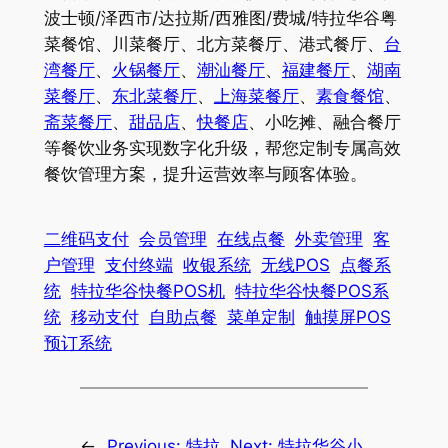
波士顿/泽西市/达拉斯/西雅图/费城/特拉华谷粤
菜餐馆、川菜餐厅、北方菜餐厅、港式餐厅、
台
湾餐厅
、
火锅餐厅
、
潮汕餐厅
、
福建餐厅
、
湖南
菜餐厅
、
东北菜餐厅
、
上海菜餐厅
、
素食餐馆
、
斋菜餐厅
、
甜品店
、
快餐店
、小吃摊、融合餐厅
等餐饮业务实现数字化升级，帮您定制专属高效
餐饮管理方案，提升运营效率与顾客体验。
二维码支付
会员管理
在线点餐
外卖管理
客
户管理
支付终端
收银系统
无线POS
点餐系
统
特拉华谷快餐POS机
特拉华谷快餐POS系
统
移动支付
自助点餐
菜单定制
触摸屏POS
预订系统
←
Previous:
特拉
Next:
特拉华谷小