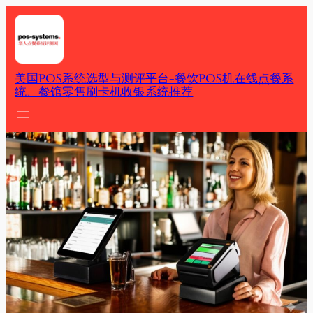
Skip
to
content
美国POS系统选型与测评平台-餐饮POS机在线点餐系
统、餐馆零售刷卡机收银系统推荐