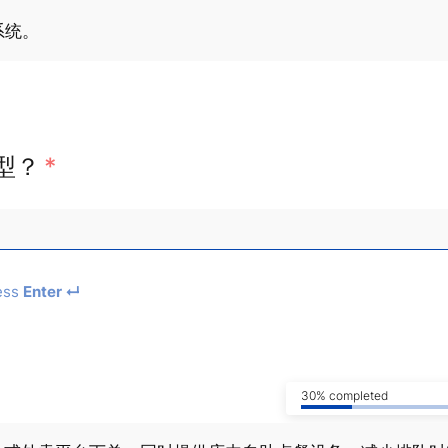
系统。
型？
*
ess
Enter ↵
30% completed