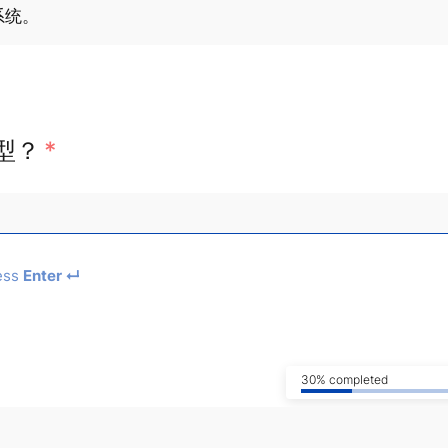
系统。
型？
*
ess
Enter ↵
30% completed