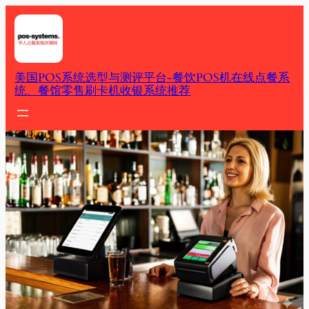
Skip
to
content
美国POS系统选型与测评平台-餐饮POS机在线点餐系
统、餐馆零售刷卡机收银系统推荐