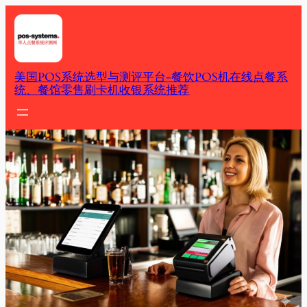
Skip
to
content
美国POS系统选型与测评平台-餐饮POS机在线点餐系
统、餐馆零售刷卡机收银系统推荐