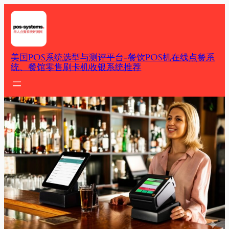
Skip
to
content
美国POS系统选型与测评平台-餐饮POS机在线点餐系
统、餐馆零售刷卡机收银系统推荐