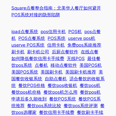
Square点餐整合指南：北美华人餐厅如何避开
POS系统对接的隐形陷阱
ipad点餐系统
pos信用卡机
POS机
pos点餐
机
POS点餐系统
POS系统
userve pos机
userve POS系统
信用卡机
免费pos系統推荐
刷卡机
刷卡机公司
后厨点餐软件
在线点餐
如何降低餐饮信用卡手续费
无线POS
最佳餐
饮pos系统
点餐机
移动点餐软件
美国POS机
美国POS系统
美国刷卡机
美国刷卡机推荐
美
国餐饮收银系统
自助点餐机
适合餐饮的收银系
统
餐饮POS价格
餐饮pos收银机
餐饮pos机
餐饮pos机价格
餐饮pos机怎么用
餐饮pos机
申请后多久能收到
餐饮POS系统
餐饮POS系
统推荐
餐饮pos系统比较
餐饮pos系统评测
餐
饮pos选哪家
餐饮信用卡手续费
餐饮刷卡手续