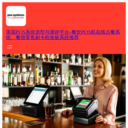
Skip
to
content
美国POS系统选型与测评平台-餐饮POS机在线点餐系
统、餐馆零售刷卡机收银系统推荐