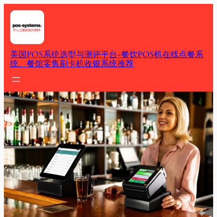
Skip
to
content
美国POS系统选型与测评平台-餐饮POS机在线点餐系
统、餐馆零售刷卡机收银系统推荐