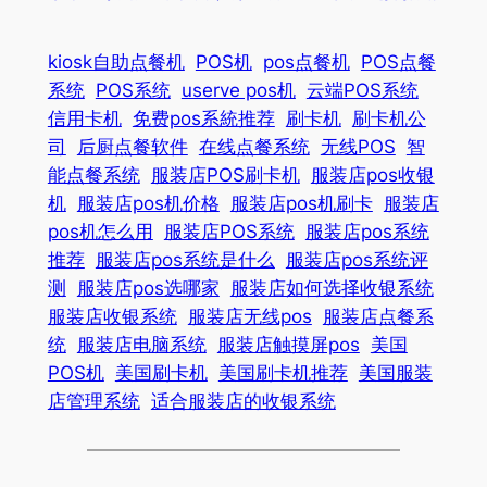
kiosk自助点餐机
POS机
pos点餐机
POS点餐
系统
POS系统
userve pos机
云端POS系统
信用卡机
免费pos系統推荐
刷卡机
刷卡机公
司
后厨点餐软件
在线点餐系统
无线POS
智
能点餐系统
服装店POS刷卡机
服装店pos收银
机
服装店pos机价格
服装店pos机刷卡
服装店
pos机怎么用
服装店POS系统
服装店pos系统
推荐
服装店pos系统是什么
服装店pos系统评
测
服装店pos选哪家
服装店如何选择收银系统
服装店收银系统
服装店无线pos
服装店点餐系
统
服装店电脑系统
服装店触摸屏pos
美国
POS机
美国刷卡机
美国刷卡机推荐
美国服装
店管理系统
适合服装店的收银系统