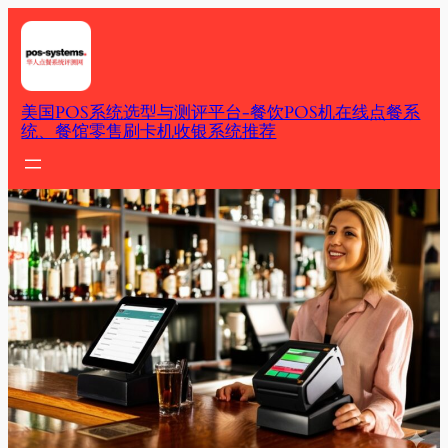
Skip
to
content
美国POS系统选型与测评平台-餐饮POS机在线点餐系
统、餐馆零售刷卡机收银系统推荐