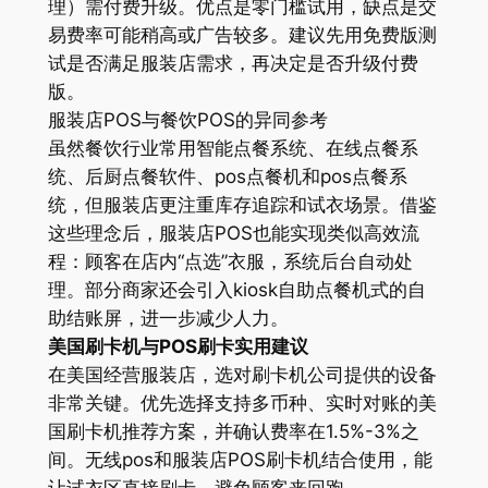
理）需付费升级。优点是零门槛试用，缺点是交
易费率可能稍高或广告较多。建议先用免费版测
试是否满足服装店需求，再决定是否升级付费
版。
服装店POS与餐饮POS的异同参考
虽然餐饮行业常用智能点餐系统、在线点餐系
统、后厨点餐软件、pos点餐机和pos点餐系
统，但服装店更注重库存追踪和试衣场景。借鉴
这些理念后，服装店POS也能实现类似高效流
程：顾客在店内“点选”衣服，系统后台自动处
理。部分商家还会引入kiosk自助点餐机式的自
助结账屏，进一步减少人力。
美国刷卡机与POS刷卡实用建议
在美国经营服装店，选对刷卡机公司提供的设备
非常关键。优先选择支持多币种、实时对账的美
国刷卡机推荐方案，并确认费率在1.5%-3%之
间。无线pos和服装店POS刷卡机结合使用，能
让试衣区直接刷卡，避免顾客来回跑。