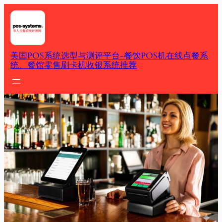
Skip
to
content
美国POS系统选型与测评平台-餐饮POS机在线点餐系
统、餐馆零售刷卡机收银系统推荐