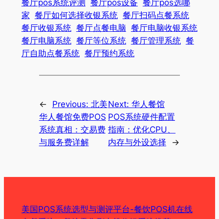
餐厅pos系统评测
餐厅pos设备
餐厅pos选哪
家
餐厅如何选择收银系统
餐厅扫码点餐系统
餐厅收银系统
餐厅点餐电脑
餐厅电脑收银系统
餐厅电脑系统
餐厅等位系统
餐厅管理系统
餐
厅自助点餐系统
餐厅预约系统
←
Previous:
北美
Next:
华人餐馆
华人餐馆免费POS
POS系统硬件配置
系统真相：交易费
指南：优化CPU、
与服务费详解
内存与外设选择
→
美国POS系统选型与测评平台-餐饮POS机在线