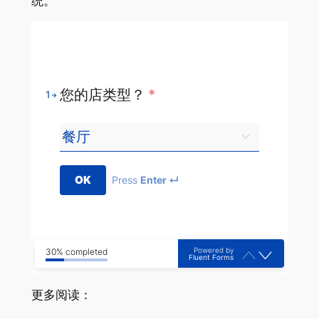
统。
您的店类型？
*
1
OK
Press
Enter ↵
Powered by
30% completed
Fluent Forms
更多阅读：