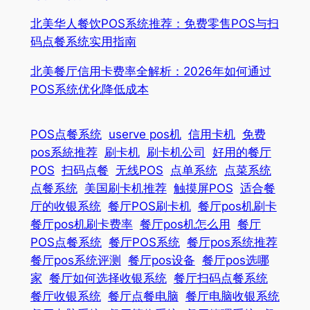
北美华人餐饮POS系统推荐：免费零售POS与扫
码点餐系统实用指南
北美餐厅信用卡费率全解析：2026年如何通过
POS系统优化降低成本
POS点餐系统
userve pos机
信用卡机
免费
pos系統推荐
刷卡机
刷卡机公司
好用的餐厅
POS
扫码点餐
无线POS
点单系统
点菜系统
点餐系统
美国刷卡机推荐
触摸屏POS
适合餐
厅的收银系统
餐厅POS刷卡机
餐厅pos机刷卡
餐厅pos机刷卡费率
餐厅pos机怎么用
餐厅
POS点餐系统
餐厅POS系统
餐厅pos系统推荐
餐厅pos系统评测
餐厅pos设备
餐厅pos选哪
家
餐厅如何选择收银系统
餐厅扫码点餐系统
餐厅收银系统
餐厅点餐电脑
餐厅电脑收银系统