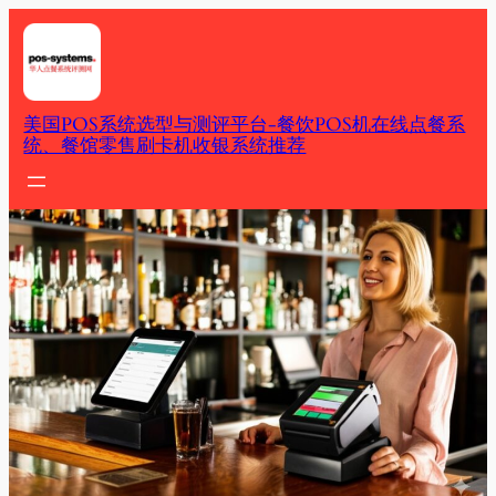
Skip
to
content
美国POS系统选型与测评平台-餐饮POS机在线点餐系
统、餐馆零售刷卡机收银系统推荐