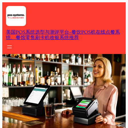
Skip
to
content
美国POS系统选型与测评平台-餐饮POS机在线点餐系
统、餐馆零售刷卡机收银系统推荐