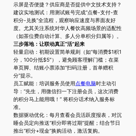
示屏是否便捷？供应商是否提供中文技术支持？
建议实地测试：用测试账号完成“点餐-支付-查
积分-兑换”全流程，观察响应速度与界面友好
度。尤其关注系统对华人餐饮高频场景的适配性
（如茶位费自动计算、多人分单积分归属等）。
三步落地：让联动真正“活”起来
轻量启动：初期设置简单规则（如“每消费$1积1
分，100分抵$5″），避免顾客理解门槛；在菜
单页脚、结账小票添加“扫码注册，首单赠积
分”提示。
员工赋能：培训服务员使用
点餐电脑
时主动引
导：“先生，用微信扫一下注册会员，这次消费
的积分马上能用哦！” 将积分话术纳入服务标
准。
数据驱动优化：每月查看会员活跃度报表，对沉
睡会员定向推送“积分即将过期”提醒；结合节日
推出“积分+现金”换购活动，激活复购。