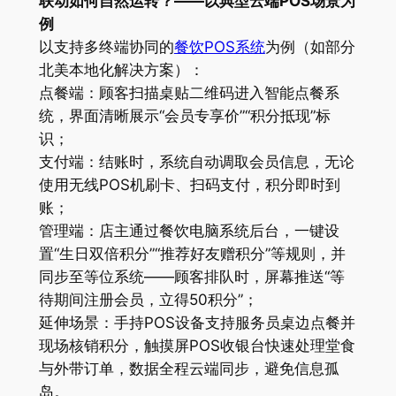
联动如何自然运转？——以典型云端POS场景为
例
以支持多终端协同的
餐饮POS系统
为例（如部分
北美本地化解决方案）：
点餐端：顾客扫描桌贴二维码进入智能点餐系
统，界面清晰展示“会员专享价”“积分抵现”标
识；
支付端：结账时，系统自动调取会员信息，无论
使用无线POS机刷卡、扫码支付，积分即时到
账；
管理端：店主通过餐饮电脑系统后台，一键设
置“生日双倍积分”“推荐好友赠积分”等规则，并
同步至等位系统——顾客排队时，屏幕推送“等
待期间注册会员，立得50积分”；
延伸场景：手持POS设备支持服务员桌边点餐并
现场核销积分，触摸屏POS收银台快速处理堂食
与外带订单，数据全程云端同步，避免信息孤
岛。