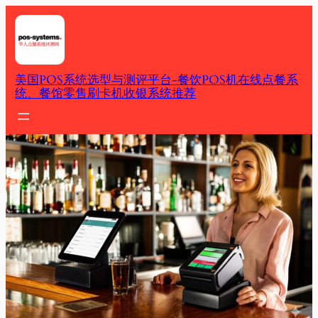
Skip
to
content
美国POS系统选型与测评平台-餐饮POS机在线点餐系
统、餐馆零售刷卡机收银系统推荐