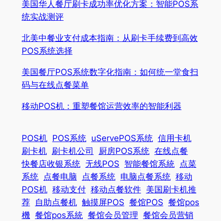
美国华人餐厅刷卡成功率优化方案：智能POS系
统实战测评
北美中餐业支付成本指南：从刷卡手续费到高效
POS系统选择
美国餐厅POS系统数字化指南：如何统一堂食扫
码与在线点餐菜单
移动POS机：重塑餐馆运营效率的智能利器
POS机
POS系统
uServePOS系统
信用卡机
刷卡机
刷卡机公司
厨房POS系统
在线点餐
快餐店收银系统
无线POS
智能餐馆系統
点菜
系统
点餐电脑
点餐系统
电脑点餐系统
移动
POS机
移动支付
移动点餐软件
美国刷卡机推
荐
自助点餐机
触摸屏POS
餐馆POS
餐馆pos
機
餐馆pos系統
餐馆会员管理
餐馆会员营销