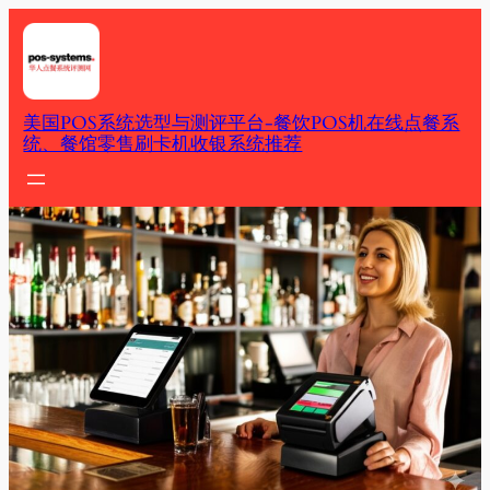
Skip
to
content
美国POS系统选型与测评平台-餐饮POS机在线点餐系
统、餐馆零售刷卡机收银系统推荐