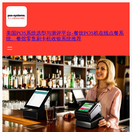
Skip
to
content
美国POS系统选型与测评平台-餐饮POS机在线点餐系
统、餐馆零售刷卡机收银系统推荐