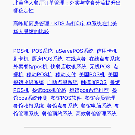
北美华人餐厅订单管理：外卖与堂食分流提升出
餐稳定性
高峰期厨房管理：KDS 与打印订单系统在北美
华人餐馆的比较
POS机
POS系统
uServePOS系统
信用卡机
刷卡机
厨房POS系统
在线点餐
在线点餐系统
外卖餐馆pos机
快餐店收银系统
无线POS
点
餐机
移动POS机
移动支付
美国POS机
美国
餐馆收银系统
自助点餐系统
触摸屏POS
餐馆
POS机
餐馆pos机价格
餐馆pos系统推荐
餐
馆pos系统评测
餐馆POS软件
餐馆会员管理
餐馆收银系统
餐馆点餐系统
餐馆电脑系统
餐
馆管理系统
餐馆预约系统
高效餐馆管理系统