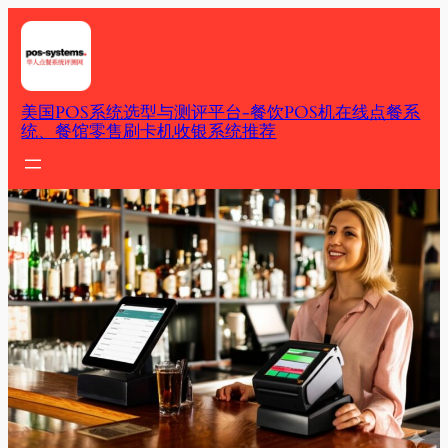
Skip
to
content
美国POS系统选型与测评平台-餐饮POS机在线点餐系
统、餐馆零售刷卡机收银系统推荐