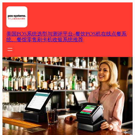
Skip
to
content
美国POS系统选型与测评平台-餐饮POS机在线点餐系
统、餐馆零售刷卡机收银系统推荐